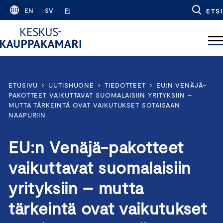
Skip
EN
SV
FI
ETSI
to
content
ETUSIVU
›
UUTISHUONE
›
TIEDOTTEET
›
EU:N VENÄJÄ-
PAKOTTEET VAIKUTTAVAT SUOMALAISIIN YRITYKSIIN –
MUTTA TÄRKEINTÄ OVAT VAIKUTUKSET SOTAISAAN
NAAPURIIN
EU:n Venäjä-pakotteet
vaikuttavat suomalaisiin
yrityksiin – mutta
tärkeintä ovat vaikutukset