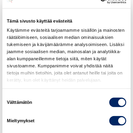
”Haluamme Keskuskauppakamarissa olla kaikin tavoin
auttamassa, että tieto pakotteiden konkreettisista
Tämä sivusto käyttää evästeitä
vaikutuksista kulkee yrityksiin, heti kun se on
Käytämme evästeitä tarjoamamme sisällön ja mainosten
olosuhteisiin nähden mahdollista. Tärkeintä on varmistaa
räätälöimiseen, sosiaalisen median ominaisuuksien
epävarmassa ja epävakaassa tilanteessa yritysten
tukemiseen ja kävijämäärämme analysoimiseen. Lisäksi
ajantasainen tiedonsaanti, jotta yritykset voivat jatkaa
jaamme sosiaalisen median, mainosalan ja analytiikka-
liiketoimintaansa mahdollisimman sujuvasti olosuhteista
alan kumppaneillemme tietoja siitä, miten käytät
huolimatta”, Toivakka sanoo.
sivustoamme. Kumppanimme voivat yhdistää näitä
tietoja muihin tietoihin, joita olet antanut heille tai joita on
”Suomalaiset yritykset ymmärtävät, että naapurissamme
kerätty, kun olet käyttänyt heidän palvelujaan.
asuu hieno kansa, mutta arvaamaton ja sotaisa
diktaattori. Vaikka pakotteet heijastuvat
Suostumuksen
haittavaikutuksina yritysten liiketoimintaan, ne
Välttämätön
valinta
hyväksytään, sillä pakotteet nähdään välttämättömänä
keinona estää Venäjän raa’at sotatoimet Euroopassa”,
Mieltymykset
Toivakka sanoo.