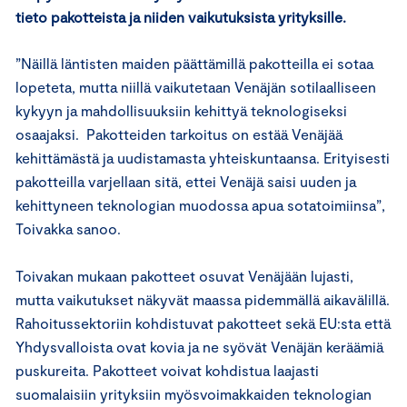
tieto pakotteista ja niiden vaikutuksista yrityksille.
”Näillä läntisten maiden päättämillä pakotteilla ei sotaa
lopeteta, mutta niillä vaikutetaan Venäjän sotilaalliseen
kykyyn ja mahdollisuuksiin kehittyä teknologiseksi
osaajaksi. Pakotteiden tarkoitus on estää Venäjää
kehittämästä ja uudistamasta yhteiskuntaansa. Erityisesti
pakotteilla varjellaan sitä, ettei Venäjä saisi uuden ja
kehittyneen teknologian muodossa apua sotatoimiinsa”,
Toivakka sanoo.
Toivakan mukaan pakotteet osuvat Venäjään lujasti,
mutta vaikutukset näkyvät maassa pidemmällä aikavälillä.
Rahoitussektoriin kohdistuvat pakotteet sekä EU:sta että
Yhdysvalloista ovat kovia ja ne syövät Venäjän keräämiä
puskureita. Pakotteet voivat kohdistua laajasti
suomalaisiin yrityksiin myösvoimakkaiden teknologian