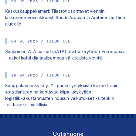
09.06.2026 / TIEDOTTEET
Keskuskauppakamari: Tilastot osoittavat viennin
laskeneen voimakkaasti Saudi-Arabian ja Arabiemiraattien
alueelle
04.06.2026 / TIEDOTTEET
Sähköinen ATA carnet (eATA) otettu käyttöön Euroopassa
– askel kohti digitaalisempaa väliaikaista vientiä
28.04.2026 / TIEDOTTEET
Kauppakamarikysely: Yli puolet yrityksistä kokee Iranin
sotatilanteen heikentävän kilpailukykyään –
logistiikkakustannusten nousun vaikutukset kuitenkin
toistaiseksi maltillisia
Uutishuone