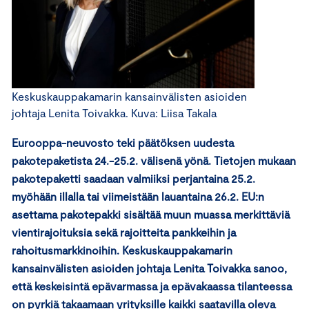
Keskuskauppakamarin kansainvälisten asioiden
johtaja Lenita Toivakka. Kuva: Liisa Takala
Eurooppa-neuvosto teki päätöksen uudesta
pakotepaketista 24.-25.2. välisenä yönä. Tietojen mukaan
pakotepaketti saadaan valmiiksi perjantaina 25.2.
myöhään illalla tai viimeistään lauantaina 26.2. EU:n
asettama pakotepakki sisältää muun muassa merkittäviä
vientirajoituksia sekä rajoitteita pankkeihin ja
rahoitusmarkkinoihin. Keskuskauppakamarin
kansainvälisten asioiden johtaja Lenita Toivakka sanoo,
että keskeisintä epävarmassa ja epävakaassa tilanteessa
on pyrkiä takaamaan yrityksille kaikki saatavilla oleva