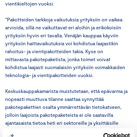
vientikieltojen vuoksi.
”Pakotteiden tarkkoja vaikutuksia yrityksiin on vaikea
arvioida, sillä ne vaikuttavat eri aloihin ja erikokoisiin
yrityksiin hyvin eri tavalla. Venäjän kauppaa käyviin
yrityksiin haittavaikutuksia voi kohdistua laajastikin
rahoitus- ja vientipakotteiden takia. Kyse on
mittavasta pakotepaketista, jonka toimet voivat
kohdistua laajasti suomalaisiin yrityksiin voimakkaiden
teknologia- ja vientipakotteiden vuoksi.
Keskuskauppakamarista muistutetaan, että epävarma ja
nopeasti muuttuva tilanne saattaa synnyttää
pakotepakettien osalta ymmärrettävän tietokatveen,
jolloin laajoista pakotepaketeista ei ole saatavilla
ajantasaista tietoa heti eri sektoreille ja yksittäisille
yrityksille.