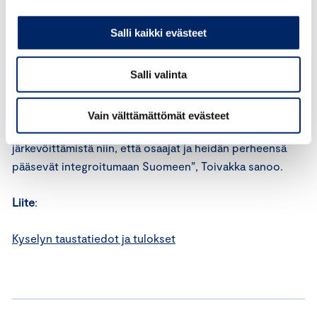
Toivakka sanoo.
Salli kaikki evästeet
Toivakka sanookin, että työvoimapulaan tarvitaan
kestäviä ratkaisuja heti.
Salli valinta
”Yritykset toivovat muun muassa ulkomaisten
työntekijöiden maahantulon helpottamista,
Vain välttämättömät evästeet
saatavuusharkinnasta luopumista ja prosessien
järkevöittämistä niin, että osaajat ja heidän perheensä
pääsevät integroitumaan Suomeen”, Toivakka sanoo.
Liite
:
Kyselyn taustatiedot ja tulokset