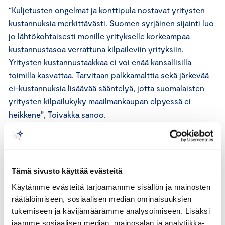
“Kuljetusten ongelmat ja konttipula nostavat yritysten
kustannuksia merkittävästi. Suomen syrjäinen sijainti luo
jo lähtökohtaisesti monille yritykselle korkeampaa
kustannustasoa verrattuna kilpaileviin yrityksiin.
Yritysten kustannustaakkaa ei voi enää kansallisilla
toimilla kasvattaa. Tarvitaan palkkamalttia sekä järkevää
ei-kustannuksia lisäävää sääntelyä, jotta suomalaisten
yritysten kilpailukyky maailmankaupan elpyessä ei
heikkene”, Toivakka sanoo.
Vientijohtajat näkivät työtekijöiden liikkuvuuteen
liittyvien rajoitusten, kuten esimerkiksi
matkustusrajoitusten, haittaavan edelleen vientiä. Yli 80
Tämä sivusto käyttää evästeitä
prosenttia yrityksistä koki rajoitusten aiheuttavan jonkin
Käytämme evästeitä tarjoamamme sisällön ja mainosten
verran tai paljon ongelmia. Toivakka korostaa, että
räätälöimiseen, sosiaalisen median ominaisuuksien
kasvua on haettava maailmalta.
tukemiseen ja kävijämäärämme analysoimiseen. Lisäksi
jaamme sosiaalisen median, mainosalan ja analytiikka-