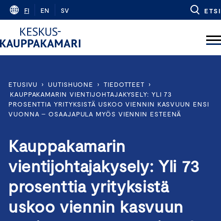
Skip
FI
EN
SV
ETSI
to
content
ETUSIVU
›
UUTISHUONE
›
TIEDOTTEET
›
KAUPPAKAMARIN VIENTIJOHTAJAKYSELY: YLI 73
PROSENTTIA YRITYKSISTÄ USKOO VIENNIN KASVUUN ENSI
VUONNA – OSAAJAPULA MYÖS VIENNIN ESTEENÄ
Kauppakamarin
vientijohtajakysely: Yli 73
prosenttia yrityksistä
uskoo viennin kasvuun