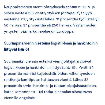
Kauppakamarien vientijohtajakysely tehtiin 21-23.9. ja
siihen vastasi 120 vientiyrityksen johtajaa. Kyselyyn
vastanneista yrityksistä lähes 70 prosenttia työllistää yli
50 henkeä, 37 prosenttia yli 250 henkeä. Vastanneiden
yritysten päämarkkina-alue on Eurooppa.
Suurimpina viennin esteinä logistiikkaan ja hankintoihin
liittyvät häiriöt
Suurimmiksi viennin esteiksi vientijohtajat arvioivat
logistiikkaan ja hankintoihin liittyvät häiriöt. Peräti 84
prosenttia mainitsi kuljetushäiriöiden, vähentyneiden
reittien ja konttipulan haittaavan vientiä. Lähes 82
prosenttia arvioi hankinta- ja tuotantoketjuhaasteiden,
kuten komponentti- tai raaka-ainepulan aiheuttavan
viennille ongelmia.