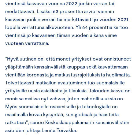
vientinsä kasvavan vuonna 2022 jonkin verran tai
merkittävästi. Lisäksi 63 prosenttia arvioi viennin
kasvavan jonkin verran tai merkittävästi jo vuoden 2021
lopulla verrattuna alkuvuoteen. Yli 64 prosenttia kertoo
vientinsä jo kasvaneen tämän vuoden aikana viime
vuoteen verrattuna.
”Hyvä uutinen on, että monet yritykset ovat onnistuneet
ylläpitämään kansainvälistä kauppaa sekä kasvattamaan
vientiään koronasta ja matkustusrajoituksista huolimatta.
Toivottavasti matkailun avautuminen tuo suomalaisille
yrityksille uusia asiakkaita ja tilauksia. Talouden kasvu on
monissa maissa nyt vahvaa, joten mahdollisuuksia on.
Myös suomalaiselle osaamiselle ja teknologialle on
maailmalla kovaa kysyntää, kun globaaleja haasteita
ratkotaan”, sanoo Keskuskauppakamarin kansainvälisten
asioiden johtaja Lenita Toivakka.