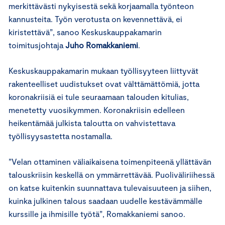
merkittävästi nykyisestä sekä korjaamalla työnteon
kannusteita. Työn verotusta on kevennettävä, ei
kiristettävä”, sanoo Keskuskauppakamarin
toimitusjohtaja
Juho Romakkaniemi
.
Keskuskauppakamarin mukaan työllisyyteen liittyvät
rakenteelliset uudistukset ovat välttämättömiä, jotta
koronakriisiä ei tule seuraamaan talouden kitulias,
menetetty vuosikymmen. Koronakriisin edelleen
heikentämää julkista taloutta on vahvistettava
työllisyysastetta nostamalla.
”Velan ottaminen väliaikaisena toimenpiteenä yllättävän
talouskriisin keskellä on ymmärrettävää. Puoliväliriihessä
on katse kuitenkin suunnattava tulevaisuuteen ja siihen,
kuinka julkinen talous saadaan uudelle kestävämmälle
kurssille ja ihmisille työtä”, Romakkaniemi sanoo.