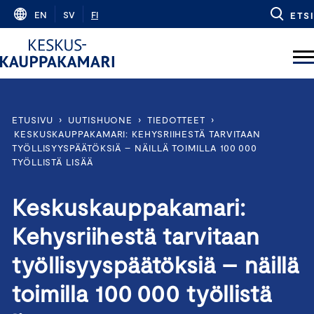
Skip
EN
SV
FI
ETSI
to
content
ETUSIVU
›
UUTISHUONE
›
TIEDOTTEET
›
KESKUSKAUPPAKAMARI: KEHYSRIIHESTÄ TARVITAAN
TYÖLLISYYSPÄÄTÖKSIÄ – NÄILLÄ TOIMILLA 100 000
TYÖLLISTÄ LISÄÄ
Keskuskauppakamari:
Kehysriihestä tarvitaan
työllisyyspäätöksiä – näillä
toimilla 100 000 työllistä