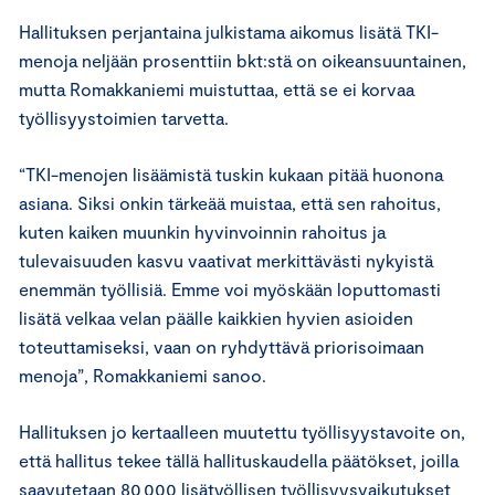
Hallituksen perjantaina julkistama aikomus lisätä TKI-
menoja neljään prosenttiin bkt:stä on oikeansuuntainen,
mutta Romakkaniemi muistuttaa, että se ei korvaa
työllisyystoimien tarvetta.
“TKI-menojen lisäämistä tuskin kukaan pitää huonona
asiana. Siksi onkin tärkeää muistaa, että sen rahoitus,
kuten kaiken muunkin hyvinvoinnin rahoitus ja
tulevaisuuden kasvu vaativat merkittävästi nykyistä
enemmän työllisiä. Emme voi myöskään loputtomasti
lisätä velkaa velan päälle kaikkien hyvien asioiden
toteuttamiseksi, vaan on ryhdyttävä priorisoimaan
menoja”, Romakkaniemi sanoo.
Hallituksen jo kertaalleen muutettu työllisyystavoite on,
että hallitus tekee tällä hallituskaudella päätökset, joilla
saavutetaan 80 000 lisätyöllisen työllisyysvaikutukset