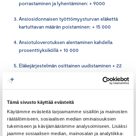
porrastaminen ja lyhentäminen: + 9000
Ansiosidonnaisen työttömyysturvan eläkettä
kartuttavan määrän poistaminen: + 15 000
Ansiotuloverotuksen alentaminen kahdella
prosenttiyksiköllä + 10 000
Eläkejärjestelmän osittainen uudistaminen + 22
000
Aikuiskoulutustuen muutokset, opintotuen
tulorajojen muuttaminen ja tukikuukausien
Tämä sivusto käyttää evästeitä
yhdenmukaistaminen tutkintojen keston
Käytämme evästeitä tarjoamamme sisällön ja mainosten
kanssa + 5000
räätälöimiseen, sosiaalisen median ominaisuuksien
tukemiseen ja kävijämäärämme analysoimiseen. Lisäksi
Työllisyyttä parantava perhevapaauudistus +
jaamme sosiaalisen median, mainosalan ja analytiikka-
10 000