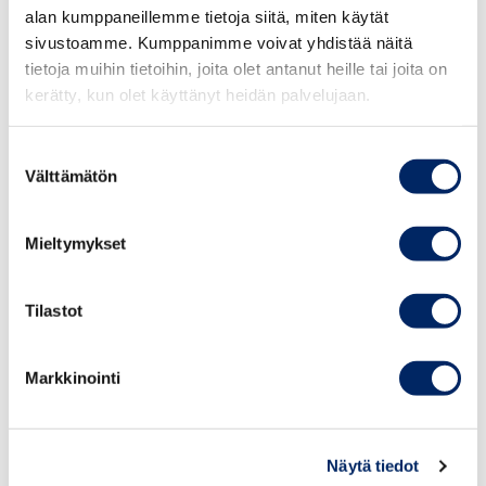
alan kumppaneillemme tietoja siitä, miten käytät
sivustoamme. Kumppanimme voivat yhdistää näitä
LISÄKSI
tietoja muihin tietoihin, joita olet antanut heille tai joita on
kerätty, kun olet käyttänyt heidän palvelujaan.
Kotitalousvähennyksen laajentaminen ja
Suostumuksen
Työ- ja koulutusperusteisen maahanmuuton
Välttämätön
valinta
merkittävä lisääminen: yhteensä vähintään + 14
000
Mieltymykset
Lue lisää
työllisyyspaketista
.
Tilastot
Markkinointi
Näytä tiedot