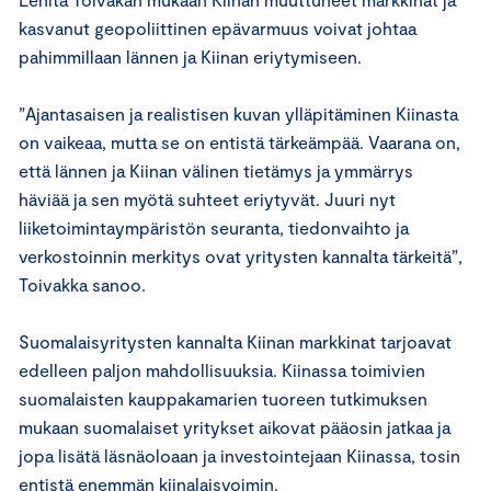
kasvanut geopoliittinen epävarmuus voivat johtaa
pahimmillaan lännen ja Kiinan eriytymiseen.
”Ajantasaisen ja realistisen kuvan ylläpitäminen Kiinasta
on vaikeaa, mutta se on entistä tärkeämpää. Vaarana on,
että lännen ja Kiinan välinen tietämys ja ymmärrys
häviää ja sen myötä suhteet eriytyvät. Juuri nyt
liiketoimintaympäristön seuranta, tiedonvaihto ja
verkostoinnin merkitys ovat yritysten kannalta tärkeitä”,
Toivakka sanoo.
Suomalaisyritysten kannalta Kiinan markkinat tarjoavat
edelleen paljon mahdollisuuksia. Kiinassa toimivien
suomalaisten kauppakamarien tuoreen tutkimuksen
mukaan suomalaiset yritykset aikovat pääosin jatkaa ja
jopa lisätä läsnäoloaan ja investointejaan Kiinassa, tosin
entistä enemmän kiinalaisvoimin.