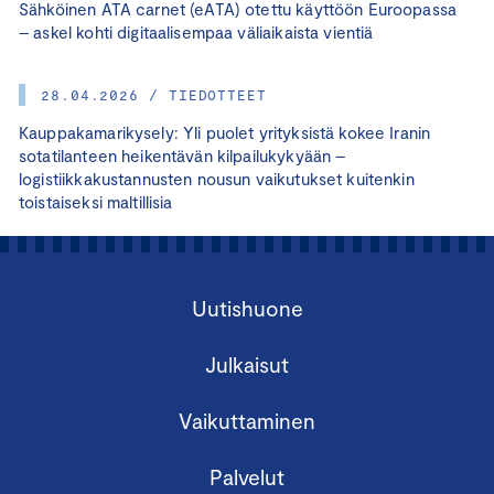
Sähköinen ATA carnet (eATA) otettu käyttöön Euroopassa
– askel kohti digitaalisempaa väliaikaista vientiä
28.04.2026 / TIEDOTTEET
Kauppakamarikysely: Yli puolet yrityksistä kokee Iranin
sotatilanteen heikentävän kilpailukykyään –
logistiikkakustannusten nousun vaikutukset kuitenkin
toistaiseksi maltillisia
Uutishuone
Julkaisut
Vaikuttaminen
Palvelut