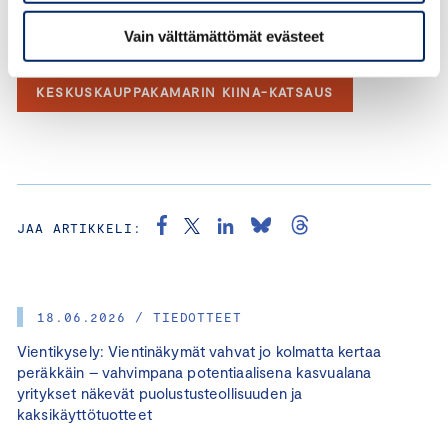
aikoina lännen ja Kiinan välisten keskustelujen
ylläpitämistä ei voi liiaksi korostaa”, Toivakka sanoo.
Vain välttämättömät evästeet
KESKUSKAUPPAKAMARIN KIINA-KATSAUS
JAA ARTIKKELI:
18.06.2026 / TIEDOTTEET
Vientikysely: Vientinäkymät vahvat jo kolmatta kertaa
peräkkäin – vahvimpana potentiaalisena kasvualana
yritykset näkevät puolustusteollisuuden ja
kaksikäyttötuotteet