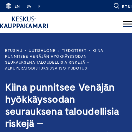
Skip
EN
SV
FI
ETSI
to
content
ETUSIVU
›
UUTISHUONE
›
TIEDOTTEET
›
KIINA
PUNNITSEE VENÄJÄN HYÖKKÄYSSODAN
SEURAUKSENA TALOUDELLISIA RISKEJÄ –
ALKUPERÄTODISTUKSISSA ISO PUDOTUS
Kiina punnitsee Venäjän
hyökkäyssodan
seurauksena taloudellisia
riskejä –