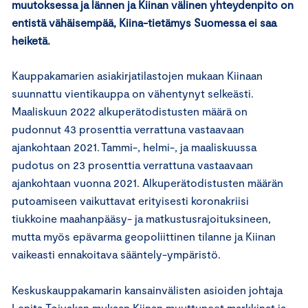
muutoksessa ja lännen ja Kiinan välinen yhteydenpito on
entistä vähäisempää, Kiina-tietämys Suomessa ei saa
heiketä.
Kauppakamarien asiakirjatilastojen mukaan Kiinaan
suunnattu vientikauppa on vähentynyt selkeästi.
Maaliskuun 2022 alkuperätodistusten määrä on
pudonnut 43 prosenttia verrattuna vastaavaan
ajankohtaan 2021. Tammi-, helmi-, ja maaliskuussa
pudotus on 23 prosenttia verrattuna vastaavaan
ajankohtaan vuonna 2021. Alkuperätodistusten määrän
putoamiseen vaikuttavat erityisesti koronakriisi
tiukkoine maahanpääsy- ja matkustusrajoituksineen,
mutta myös epävarma geopoliittinen tilanne ja Kiinan
vaikeasti ennakoitava sääntely-ympäristö.
Keskuskauppakamarin kansainvälisten asioiden johtaja
Lenita Toivakan mukaan Kiinan muuttuneet markkinat ja