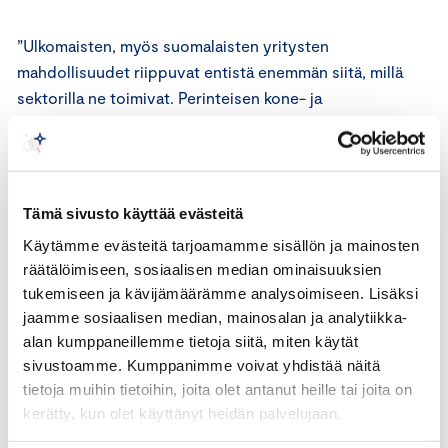
”Ulkomaisten, myös suomalaisten yritysten
mahdollisuudet riippuvat entistä enemmän siitä, millä
sektorilla ne toimivat. Perinteisen kone- ja
laiteteollisuuden lisäksi kysyntää on esimerkiksi
vähähiilisyyttä ja vihersiirtymää edistäville ratkaisuille
sekä kulutus- ja terveystuotteille”, Toivakka sanoo.
Tämä sivusto käyttää evästeitä
Minkä tien Kiina valitsee?
Käytämme evästeitä tarjoamamme sisällön ja mainosten
räätälöimiseen, sosiaalisen median ominaisuuksien
Kiinan suhde Venäjään on ollut tarkkailun alla, mutta
tukemiseen ja kävijämäärämme analysoimiseen. Lisäksi
toistaiseksi Kiina on näyttänyt istuvan aidalla varoen
jaamme sosiaalisen median, mainosalan ja analytiikka-
asettumasta julkisesti lännen tai Venäjän puolelle.
alan kumppaneillemme tietoja siitä, miten käytät
Toivakka analysoi, että vaikka Venäjää ja Kiinaa yhdistää
sivustoamme. Kumppanimme voivat yhdistää näitä
Yhdysvaltain vallan kasvun vastustaminen, Kiina ei ota
tietoja muihin tietoihin, joita olet antanut heille tai joita on
riskiä vaarantaakseen talouttaan.
kerätty, kun olet käyttänyt heidän palvelujaan.