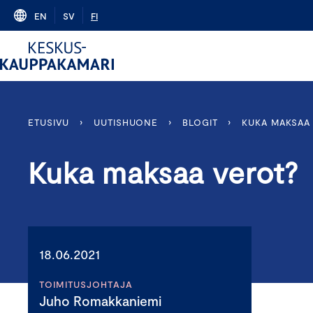
Skip
EN
SV
FI
to
content
ETUSIVU
›
UUTISHUONE
›
BLOGIT
›
KUKA MAKSAA
Kuka maksaa verot?
18.06.2021
TOIMITUSJOHTAJA
Juho Romakkaniemi