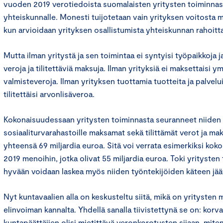
vuoden 2019 verotiedoista suomalaisten yritysten toiminnast
yhteiskunnalle. Monesti tuijotetaan vain yrityksen voitosta
kun arvioidaan yrityksen osallistumista yhteiskunnan rahoit
Mutta ilman yritystä ja sen toimintaa ei syntyisi työpaikkoja 
veroja ja tilitettäviä maksuja. Ilman yrityksiä ei maksettaisi y
valmisteveroja. Ilman yrityksen tuottamia tuotteita ja palvelui
tilitettäisi arvonlisäveroa.
Kokonaisuudessaan yritysten toiminnasta seuranneet niiden va
sosiaaliturvarahastoille maksamat sekä tilittämät verot ja ma
yhteensä 69 miljardia euroa. Sitä voi verrata esimerkiksi k
2019 menoihin, jotka olivat 55 miljardia euroa. Toki yrityste
hyvään voidaan laskea myös niiden työntekijöiden käteen jäävä
Nyt kuntavaalien alla on keskusteltu siitä, mikä on yritysten 
elinvoiman kannalta. Yhdellä sanalla tiivistettynä se on: korv
kuntapäättäjien olisi mietittävä veronkorotusten sijaan, mite