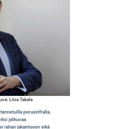
a: Liisa Takala
annetuilla perusinfralla,
siksi jatkuvaa
än rahan jakamiseen eikä