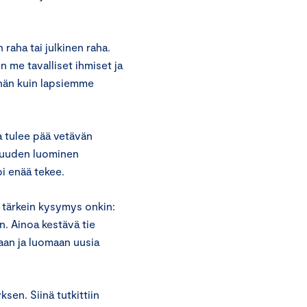
 raha tai julkinen raha.
 me tavalliset ihmiset ja
ähän kuin lapsiemme
a tulee pää vetävän
a uuden luominen
i enää tekee.
än tärkein kysymys onkin:
n. Ainoa kestävä tie
aan ja luomaan uusia
sen. Siinä tutkittiin