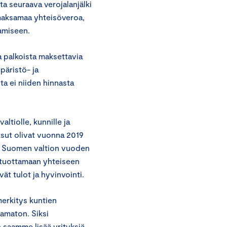
a seuraava verojalanjälki
 maksamaa yhteisöveroa,
tamiseen.
ja palkoista maksettavia
mpäristö- ja
ta ei niiden hinnasta
ltiolle, kunnille ja
ksut olivat vuonna 2019
oko Suomen valtion vuoden
n tuottamaan yhteiseen
t tulot ja hyvinvointi.
merkitys kuntien
aamaton. Siksi
n saamme lisää yrityksiä