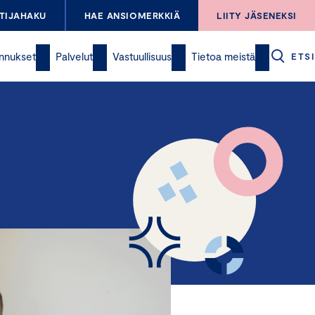
TIJAHAKU
HAE ANSIOMERKKIÄ
LIITY JÄSENEKSI
nnukset
Palvelut
Vastuullisuus
Tietoa meistä
ETSI