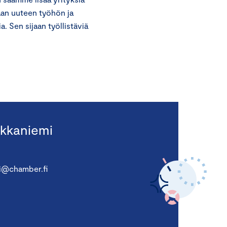
aan uuteen työhön ja
Sen sijaan työllistäviä
kkaniemi
i@chamber.fi