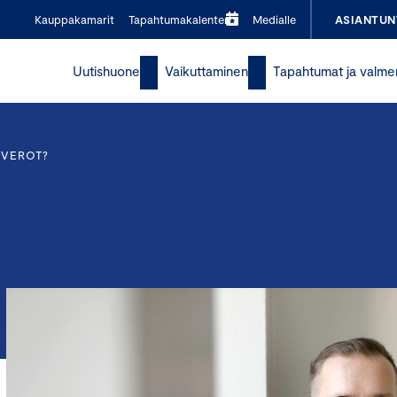
Kauppakamarit
Tapahtumakalenteri
Medialle
ASIANTUN
Uutishuone
Vaikuttaminen
Tapahtumat ja valme
 VEROT?