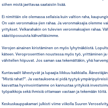
siihen mistä jaettavaa saataisiin lisää.
Ei nimittäin ole olemassa sellaisia kuin valtion raha, kaupungin
On vain veronmaksa-jien rahaa. Ja veronmaksajia olemme vain
yritykset. Velkarahakin on tulevien veronmaksajien rahaa. V
säästöpossuista kähveltäisimme.
Verojen ainainen kiristäminen on myös lyhytnäköistä. Lopult
käteen. Veroprosenttien noustessa myös työ, yrittäminen j
vähitellen hiipuvat. Jos saman saa tekemättäkin, yhä harvemp
Kuntavaalit lähestyvät ja lupaajia liikkuu kaikkialla. Äänestäj
”Mistä rahat?”. Ja vastauksena ei pidä tyytyä ympäripyöreisii
kasvattaa hyvinvointiamme on kannustaa yrityksiä investoim
työpaikkoja sekä ihmisiä ottamaan vastaan ja tekemään töitä.
Keskuskauppakamari julkisti viime viikolla Suuren Veroselvityk