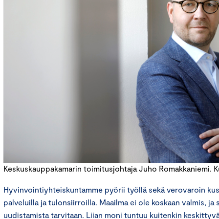
Keskuskauppakamarin toimitusjohtaja Juho Romakkaniemi. Kuv
Hyvinvointiyhteiskuntamme pyörii työllä sekä verovaroin kust
palveluilla ja tulonsiirroilla. Maailma ei ole koskaan valmis, ja 
uudistamista tarvitaan. Liian moni tuntuu kuitenkin keskittyv