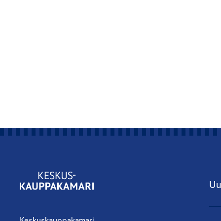
Uu
Keskuskauppakamari