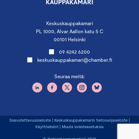
Keskuskauppakamari
PL 1000, Alvar Aallon katu 5 C
00101 Helsinki
09 4242 6200
keskuskauppakamari@chamber.fi
Seuraa meitä:
Saavutettavuusseloste
|
Keskuskauppakamarin tietosuojaseloste
|
Käyttöehdot
|
Muuta evästeasetuksia
© Keskuskauppakamari 2026