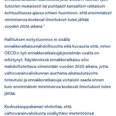
tulosten mukaisesti tai puhtaasti kansallisin ratkaisuin
kohtuullisessa ajassa ottaen huomioon, että ensimmäiset
minimiveroa koskevat ilmoitukset tulee jättää
vuoden 2026 aikana.”
Hallituksen esitysluonnos ei sisällä
ennakkoratkaisumahdollisuutta eikä kuvausta siitä, miten
OECD:n työ ennakkoratkaisujärjestelmän osalta on
edistynyt. Käytännössä ennakkoratkaisu olisi
mahdollistettava viimeistään vuoden 2025 aikana, jotta
valtiovarainvaliokunnan asettama aikataulutavoite
toteutuisi ja ennakkoratkaisuja voitaisiin saada ennen
kuin ensimmäiset minimiveroa koskevat ilmoitukset tulee
jättää.
Keskuskauppakamari ehdottaa, että
valtiovarainvaliokunta sisällyttäisi mietintöönsä