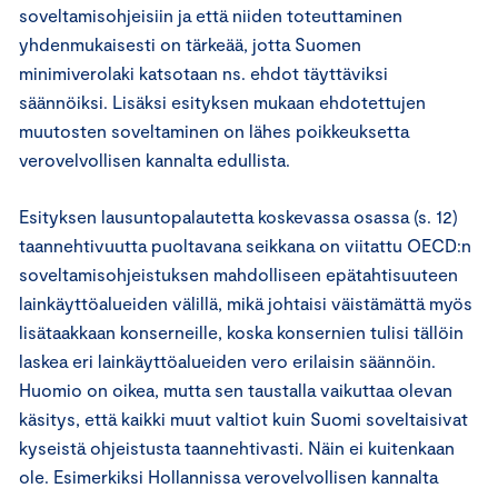
soveltamisohjeisiin ja että niiden toteuttaminen
yhdenmukaisesti on tärkeää, jotta Suomen
minimiverolaki katsotaan ns. ehdot täyttäviksi
säännöiksi. Lisäksi esityksen mukaan ehdotettujen
muutosten soveltaminen on lähes poikkeuksetta
verovelvollisen kannalta edullista.
Esityksen lausuntopalautetta koskevassa osassa (s. 12)
taannehtivuutta puoltavana seikkana on viitattu OECD:n
soveltamisohjeistuksen mahdolliseen epätahtisuuteen
lainkäyttöalueiden välillä, mikä johtaisi väistämättä myös
lisätaakkaan konserneille, koska konsernien tulisi tällöin
laskea eri lainkäyttöalueiden vero erilaisin säännöin.
Huomio on oikea, mutta sen taustalla vaikuttaa olevan
käsitys, että kaikki muut valtiot kuin Suomi soveltaisivat
kyseistä ohjeistusta taannehtivasti. Näin ei kuitenkaan
ole. Esimerkiksi Hollannissa verovelvollisen kannalta