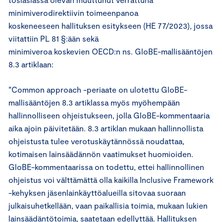
minimiverodirektiivin toimeenpanoa
koskeneeseen hallituksen esitykseen (HE 77/2023), jossa
viitattiin PL 81 §:ään sekä
minimiveroa koskevien OECD:n ns. GloBE-mallisääntöjen
8.3 artiklaan:
”Common approach -periaate on ulotettu GloBE-
mallisääntöjen 8.3 artiklassa myös myöhempään
hallinnolliseen ohjeistukseen, jolla GloBE-kommentaaria
aika ajoin päivitetään. 8.3 artiklan mukaan hallinnollista
ohjeistusta tulee verotuskäytännössä noudattaa,
kotimaisen lainsäädännön vaatimukset huomioiden.
GloBE-kommentaarissa on todettu, ettei hallinnollinen
ohjeistus voi välttämättä olla kaikilla Inclusive Framework
-kehyksen jäsenlainkäyttöalueilla sitovaa suoraan
julkaisuhetkellään, vaan paikallisia toimia, mukaan lukien
lainsäädäntötoimia, saatetaan edellyttää. Hallituksen