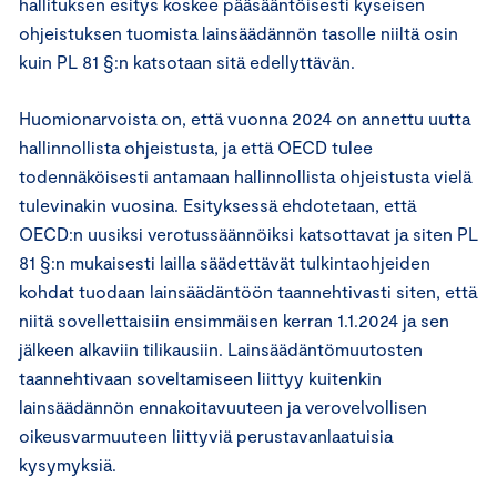
hallituksen esitys koskee pääsääntöisesti kyseisen
ohjeistuksen tuomista lainsäädännön tasolle niiltä osin
kuin PL 81 §:n katsotaan sitä edellyttävän.
Huomionarvoista on, että vuonna 2024 on annettu uutta
hallinnollista ohjeistusta, ja että OECD tulee
todennäköisesti antamaan hallinnollista ohjeistusta vielä
tulevinakin vuosina. Esityksessä ehdotetaan, että
OECD:n uusiksi verotussäännöiksi katsottavat ja siten PL
81 §:n mukaisesti lailla säädettävät tulkintaohjeiden
kohdat tuodaan lainsäädäntöön taannehtivasti siten, että
niitä sovellettaisiin ensimmäisen kerran 1.1.2024 ja sen
jälkeen alkaviin tilikausiin. Lainsäädäntömuutosten
taannehtivaan soveltamiseen liittyy kuitenkin
lainsäädännön ennakoitavuuteen ja verovelvollisen
oikeusvarmuuteen liittyviä perustavanlaatuisia
kysymyksiä.