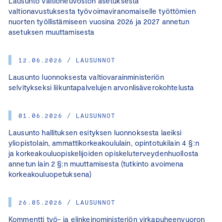
Lausunto valtioneuvoston asetuksesta
valtionavustuksesta työvoimaviranomaiselle työttömien
nuorten työllistämiseen vuosina 2026 ja 2027 annetun
asetuksen muuttamisesta
12.06.2026 / LAUSUNNOT
Lausunto luonnoksesta valtiovarainministeriön
selvitykseksi liikuntapalvelujen arvonlisäverokohtelusta
01.06.2026 / LAUSUNNOT
Lausunto hallituksen esityksen luonnoksesta laeiksi
yliopistolain, ammattikorkeakoululain, opintotukilain 4 §:n
ja korkeakouluopiskelijoiden opiskeluterveydenhuollosta
annetun lain 2 §:n muuttamisesta (tutkinto avoimena
korkeakouluopetuksena)
26.05.2026 / LAUSUNNOT
Kommentti työ- ja elinkeinoministeriön virkapuheenvuoron