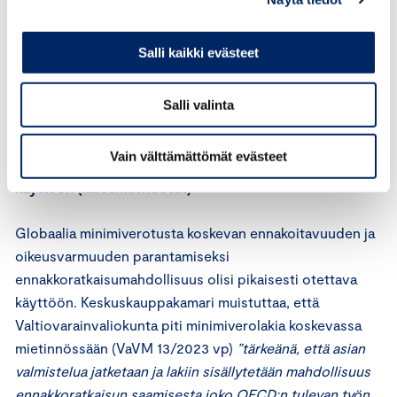
Vastaavasti, jos on epäselvää onko verotussäännöksi
katsottavan ohjeen soveltaminen verovelvolliselle
epäedullista vai edullista, sääntöä ei tule säätää voimaan
Salli kaikki evästeet
taannehtivasti. Verovelvolliselle voitaisiin kuitenkin antaa
mahdollisuus soveltaa pyynnöstä epäedulliseksi
Salli valinta
katsottua ohjetta taannehtivasti.
Vain välttämättömät evästeet
Ennakkoratkaisumahdollisuus otettava pikaisesti
käyttöön (lausumaehdotus)
Globaalia minimiverotusta koskevan ennakoitavuuden ja
oikeusvarmuuden parantamiseksi
ennakkoratkaisumahdollisuus olisi pikaisesti otettava
käyttöön. Keskuskauppakamari muistuttaa, että
Valtiovarainvaliokunta piti minimiverolakia koskevassa
mietinnössään (VaVM 13/2023 vp)
”tärkeänä, että asian
valmistelua jatketaan ja lakiin sisällytetään mahdollisuus
ennakkoratkaisun saamisesta joko OECD:n tulevan työn