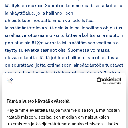
käsityksen mukaan Suomi on kommentaarissa tarkoitettu
lainkäyttöalue, jolla hallinnollisen
ohjeistuksen noudattaminen voi edellyttää
lainsäädäntötoimia siltä osin kuin hallinnollinen ohjeistus
sisältää verotussäännöiksi tulkittavia kohtia, sillä muutoin
perustuslain 81 §:n verosta lailla säätämisen vaatimus ei
täyttyisi, eivätkä säännöt olisi Suomessa voimassa
olevaa oikeutta. Tästä johtuen hallinnollista ohjeistusta
on seurattava, jotta kotimaiseen lainsäädäntöön tuotavat
osat voidaan tunnistaa. GloBE-mallisääntöjen 8.3 artikla
ei sinänsä sisällä aikataulua kansallisille
voimaansaattamistoimenpiteille.”
Tämä sivusto käyttää evästeitä
Edellä kuvattu viittaus vastaa Keskuskauppakamarin
käsitystä siitä, ettei minimiveron
Käytämme evästeitä tarjoamamme sisällön ja mainosten
yhdenmukaista tulkintaa edellyttävä (Common
räätälöimiseen, sosiaalisen median ominaisuuksien
approach) -periaate tarkoita sitä, että PL
tukemiseen ja kävijämäärämme analysoimiseen. Lisäksi