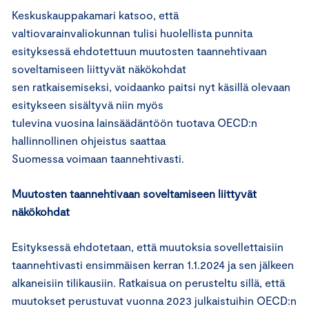
Keskuskauppakamari katsoo, että
valtiovarainvaliokunnan tulisi huolellista punnita
esityksessä ehdotettuun muutosten taannehtivaan
soveltamiseen liittyvät näkökohdat
sen ratkaisemiseksi, voidaanko paitsi nyt käsillä olevaan
esitykseen sisältyvä niin myös
tulevina vuosina lainsäädäntöön tuotava OECD:n
hallinnollinen ohjeistus saattaa
Suomessa voimaan taannehtivasti.
Muutosten taannehtivaan soveltamiseen liittyvät
näkökohdat
Esityksessä ehdotetaan, että muutoksia sovellettaisiin
taannehtivasti ensimmäisen kerran 1.1.2024 ja sen jälkeen
alkaneisiin tilikausiin. Ratkaisua on perusteltu sillä, että
muutokset perustuvat vuonna 2023 julkaistuihin OECD:n