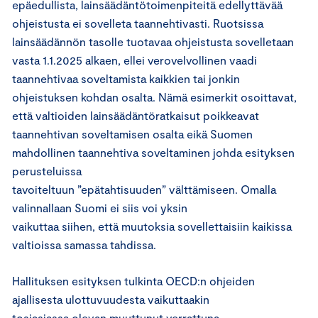
epäedullista, lainsäädäntötoimenpiteitä edellyttävää
ohjeistusta ei sovelleta taannehtivasti. Ruotsissa
lainsäädännön tasolle tuotavaa ohjeistusta sovelletaan
vasta 1.1.2025 alkaen, ellei verovelvollinen vaadi
taannehtivaa soveltamista kaikkien tai jonkin
ohjeistuksen kohdan osalta. Nämä esimerkit osoittavat,
että valtioiden lainsäädäntöratkaisut poikkeavat
taannehtivan soveltamisen osalta eikä Suomen
mahdollinen taannehtiva soveltaminen johda esityksen
perusteluissa
tavoiteltuun ”epätahtisuuden” välttämiseen. Omalla
valinnallaan Suomi ei siis voi yksin
vaikuttaa siihen, että muutoksia sovellettaisiin kaikissa
valtioissa samassa tahdissa.
Hallituksen esityksen tulkinta OECD:n ohjeiden
ajallisesta ulottuvuudesta vaikuttaakin
tosiasiassa olevan muuttunut verrattuna