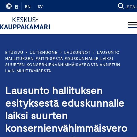
Skip
FI
EN
SV
ETSI
to
content
ETUSIVU
›
UUTISHUONE
›
LAUSUNNOT
›
LAUSUNTO
HALLITUKSEN ESITYKSESTÄ EDUSKUNNALLE LAIKSI
SUURTEN KONSERNIENVÄHIMMÄISVEROSTA ANNETUN
LAIN MUUTTAMISESTA
Lausunto hallituksen
esityksestä eduskunnalle
laiksi suurten
konsernienvähimmäisvero