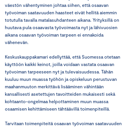
väestön vähentyminen johtaa siihen, että osaavan
työvoiman saatavuuden haasteet eivät hellitä aiemmin
totutulla tavalla matalasuhdanteen aikana. Yrityksillä on
huutava pula osaavasta työvoimasta nyt ja lähivuosien
aikana osaavan työvoiman tarpeen ei ennakoida
vähenevän.
Keskuskauppakamari edellyttää, että Suomessa otetaan
käyttöön kaikki keinot, joilla voidaan vastata osaavan
työvoiman tarpeeseen nyt ja tulevaisuudessa. Tähän
kuuluu muun muassa työhön ja opiskeluun perustuvan
maahanmuuton merkittävä lisääminen vähintään
kansallisesti asetettujen tavoitteiden mukaisesti sekä
kohtaanto-ongelmaa helpottaminen muun muassa
osaamisen kehittämiseen tähtäävillä toimenpiteillä.
Tarvitaan toimenpiteitä osaavan työvoiman saatavuuden