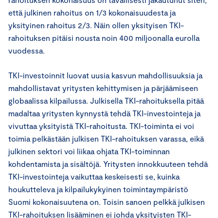
että julkinen rahoitus on 1/3 kokonaisuudesta ja
yksityinen rahoitus 2/3. Näin ollen yksityisen TKI-
rahoituksen pitäisi nousta noin 400 miljoonalla eurolla
vuodessa.
TKI-investoinnit luovat uusia kasvun mahdollisuuksia ja
mahdollistavat yritysten kehittymisen ja pärjäämiseen
globaalissa kilpailussa. Julkisella TKI-rahoituksella pitää
madaltaa yritysten kynnystä tehdä TKI-investointeja ja
vivuttaa yksityistä TKI-rahoitusta. TKI-toiminta ei voi
toimia pelkästään julkisen TKI-rahoituksen varassa, eikä
julkinen sektori voi liikaa ohjata TKI-toiminnan
kohdentamista ja sisältöjä. Yritysten innokkuuteen tehdä
TKI-investointeja vaikuttaa keskeisesti se, kuinka
houkutteleva ja kilpailukykyinen toimintaympäristö
Suomi kokonaisuutena on. Toisin sanoen pelkkä julkisen
TKI-rahoituksen lisääminen ei johda yksityisten TKI-