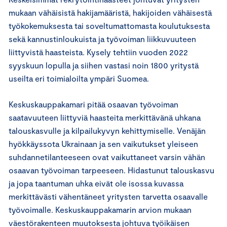
mukaan vähäisistä hakijamääristä, hakijoiden vähäisestä
työkokemuksesta tai soveltumattomasta koulutuksesta
sekä kannustinloukuista ja työvoiman liikkuvuuteen
liittyvistä haasteista. Kysely tehtiin vuoden 2022
syyskuun lopulla ja siihen vastasi noin 1800 yritystä
useilta eri toimialoilta ympäri Suomea.
Keskuskauppakamari pitää osaavan työvoiman
saatavuuteen liittyviä haasteita merkittävänä uhkana
talouskasvulle ja kilpailukyvyn kehittymiselle. Venäjän
hyökkäyssota Ukrainaan ja sen vaikutukset yleiseen
suhdannetilanteeseen ovat vaikuttaneet varsin vähän
osaavan työvoiman tarpeeseen. Hidastunut talouskasvu
ja jopa taantuman uhka eivät ole isossa kuvassa
merkittävästi vähentäneet yritysten tarvetta osaavalle
työvoimalle. Keskuskauppakamarin arvion mukaan
väestörakenteen muutoksesta johtuva työikäisen