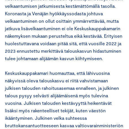
velkaantumisen jatkumisesta kestämättömällä tasolla.
Koronasta ja Venäjän hyökkäyssodasta johtuva
velkaantuminen on ollut osittain ymmärrettävää, mutta
jatkuva lisävelkaantuminen ei ole Keskuskauppakamarin
näkemyksen mukaan perusteltua eikä kestävää. Erityisen
huolestuttavana voidaan pitää sitä, että vuosille 2022 ja
2023 ennustettu merkittävä talouskasvun hidastuminen
tulee johtamaan alijäämän kasvun kiihtymiseen.
Keskuskauppakamari huomauttaa, että lähivuosina
näkyvissä oleva talouskasvu ei riitä vahvistamaan
julkisen talouden rahoitusasemaa ennalleen, ja julkinen
talous pysyy selvästi alijäämäisenä myös tulevina
vuosina. Julkisen talouden kestävyyttä heikentävät
lisäksi myös rakenteelliset tekijät, kuten väestön
ikääntyminen. Julkinen velka suhteessa
bruttokansantuotteeseen kasvaa valtiovarainministeriön