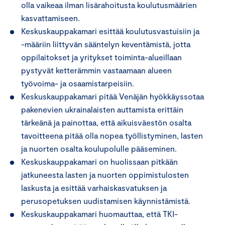
olla vaikeaa ilman lisärahoitusta koulutusmäärien
kasvattamiseen.
Keskuskauppakamari esittää koulutusvastuisiin ja
-määriin liittyvän sääntelyn keventämistä, jotta
oppilaitokset ja yritykset toiminta-alueillaan
pystyvät ketterämmin vastaamaan alueen
työvoima- ja osaamistarpeisiin.
Keskuskauppakamari pitää Venäjän hyökkäyssotaa
pakenevien ukrainalaisten auttamista erittäin
tärkeänä ja painottaa, että aikuisväestön osalta
tavoitteena pitää olla nopea työllistyminen, lasten
ja nuorten osalta koulupolulle pääseminen.
Keskuskauppakamari on huolissaan pitkään
jatkuneesta lasten ja nuorten oppimistulosten
laskusta ja esittää varhaiskasvatuksen ja
perusopetuksen uudistamisen käynnistämistä.
Keskuskauppakamari huomauttaa, että TKI-