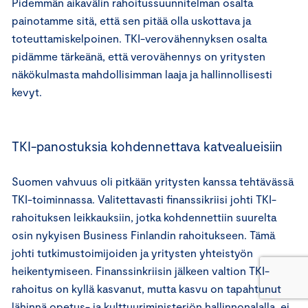
Pidemmän aikavälin rahoitussuunnitelman osalta
painotamme sitä, että sen pitää olla uskottava ja
toteuttamiskelpoinen. TKI-verovähennyksen osalta
pidämme tärkeänä, että verovähennys on yritysten
näkökulmasta mahdollisimman laaja ja hallinnollisesti
kevyt.
TKI-panostuksia kohdennettava katvealueisiin
Suomen vahvuus oli pitkään yritysten kanssa tehtävässä
TKI-toiminnassa. Valitettavasti finanssikriisi johti TKI-
rahoituksen leikkauksiin, jotka kohdennettiin suurelta
osin nykyisen Business Finlandin rahoitukseen. Tämä
johti tutkimustoimijoiden ja yritysten yhteistyön
heikentymiseen. Finanssinkriisin jälkeen valtion TKI-
rahoitus on kyllä kasvanut, mutta kasvu on tapahtunut
lähinnä opetus- ja kulttuuriministeriön hallinnonalalla, ei