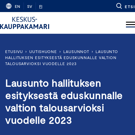
Skip
EN
SV
FI
ETSI
to
content
ETUSIVU
›
UUTISHUONE
›
LAUSUNNOT
›
LAUSUNTO
HALLITUKSEN ESITYKSESTÄ EDUSKUNNALLE VALTION
TALOUSARVIOKSI VUODELLE 2023
Lausunto hallituksen
esityksestä eduskunnalle
valtion talousarvioksi
vuodelle 2023