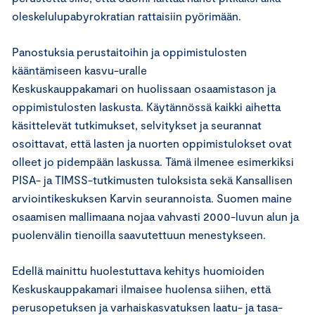
oleskelulupabyrokratian rattaisiin pyörimään.
Panostuksia perustaitoihin ja oppimistulosten
kääntämiseen kasvu-uralle
Keskuskauppakamari on huolissaan osaamistason ja
oppimistulosten laskusta. Käytännössä kaikki aihetta
käsittelevät tutkimukset, selvitykset ja seurannat
osoittavat, että lasten ja nuorten oppimistulokset ovat
olleet jo pidempään laskussa. Tämä ilmenee esimerkiksi
PISA- ja TIMSS-tutkimusten tuloksista sekä Kansallisen
arviointikeskuksen Karvin seurannoista. Suomen maine
osaamisen mallimaana nojaa vahvasti 2000-luvun alun ja
puolenvälin tienoilla saavutettuun menestykseen.
Edellä mainittu huolestuttava kehitys huomioiden
Keskuskauppakamari ilmaisee huolensa siihen, että
perusopetuksen ja varhaiskasvatuksen laatu- ja tasa-