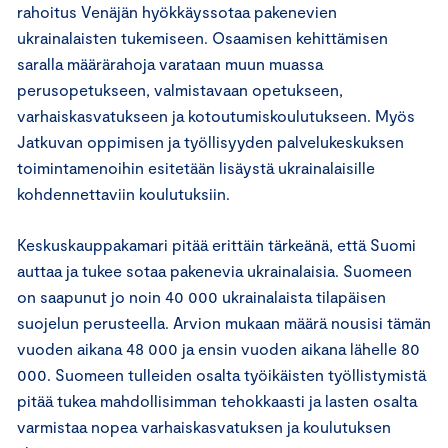
rahoitus Venäjän hyökkäyssotaa pakenevien
ukrainalaisten tukemiseen. Osaamisen kehittämisen
saralla määrärahoja varataan muun muassa
perusopetukseen, valmistavaan opetukseen,
varhaiskasvatukseen ja kotoutumiskoulutukseen. Myös
Jatkuvan oppimisen ja työllisyyden palvelukeskuksen
toimintamenoihin esitetään lisäystä ukrainalaisille
kohdennettaviin koulutuksiin.
Keskuskauppakamari pitää erittäin tärkeänä, että Suomi
auttaa ja tukee sotaa pakenevia ukrainalaisia. Suomeen
on saapunut jo noin 40 000 ukrainalaista tilapäisen
suojelun perusteella. Arvion mukaan määrä nousisi tämän
vuoden aikana 48 000 ja ensin vuoden aikana lähelle 80
000. Suomeen tulleiden osalta työikäisten työllistymistä
pitää tukea mahdollisimman tehokkaasti ja lasten osalta
varmistaa nopea varhaiskasvatuksen ja koulutuksen