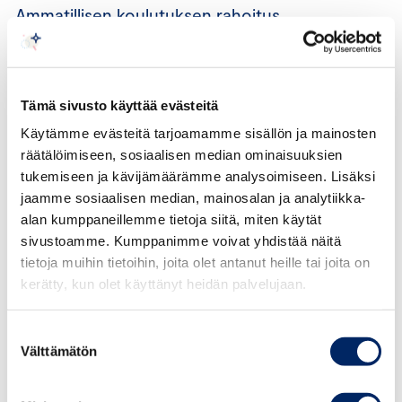
Ammatillisen koulutuksen rahoitus
Ammatilliseen koulutukseen ehdotetaan 1,032 miljardia
euroa, joka on noin 17 miljoonaa euroa enemmän kuin
Tämä sivusto käyttää evästeitä
vuoden 2022 varsinaisen talousarvion määräraha.
Keskuskauppakamari huomauttaa, että tosiasiassa
Käytämme evästeitä tarjoamamme sisällön ja mainosten
ammatillisen koulutuksen rahoitusasema ei parane vaan
räätälöimiseen, sosiaalisen median ominaisuuksien
tukemiseen ja kävijämäärämme analysoimiseen. Lisäksi
se heikkenee lähes 20 miljoonalla eurolla. Vuoden 2022
jaamme sosiaalisen median, mainosalan ja analytiikka-
loppuun päättyvät opettajien ja ohjaajien palkkaamiseen
alan kumppaneillemme tietoja siitä, miten käytät
osoitetut tulevaisuusinvestointirahat, joka tarkoittaa
sivustoamme. Kumppanimme voivat yhdistää näitä
tosiasiallisesti 70 miljoonan euron leikkausta
tietoja muihin tietoihin, joita olet antanut heille tai joita on
ammatillisen koulutuksen rahoitukseen. Tätä
kerätty, kun olet käyttänyt heidän palvelujaan.
kompensoidaan vahvistamalla perusrahoitusta 50
miljoonalla eurolla, jota Keskuskauppakamari pitää
Suostumuksen
erittäin kannatettavana. Ammatillisen koulutuksen
Välttämätön
valinta
kokonaisrahoitus näyttää vuotta 2022 suuremmalta, kun
huomioidaan indeksikorotukset ja kertaluonteinen hoiva-