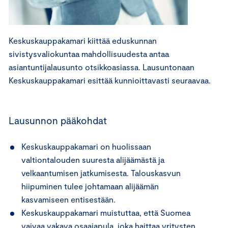
Keskuskauppakamari kiittää eduskunnan
sivistysvaliokuntaa mahdollisuudesta antaa
asiantuntijalausunto otsikkoasiassa. Lausuntonaan
Keskuskauppakamari esittää kunnioittavasti seuraavaa.
Lausunnon pääkohdat
Keskuskauppakamari on huolissaan
valtiontalouden suuresta alijäämästä ja
velkaantumisen jatkumisesta. Talouskasvun
hiipuminen tulee johtamaan alijäämän
kasvamiseen entisestään.
Keskuskauppakamari muistuttaa, että Suomea
vaivaa vakava osaajapula, joka haittaa yritysten