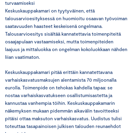
turvaamiseksi
Keskuskauppakamari on tyytyväinen, että
talousarvioesityksessä on huomioitu osaavan työvoiman
saatavuuden haasteet keskeisenä ongelmana.
Talousarvioesitys sisältää kannatettavia toimenpiteitä
osaajapulaan vastaamiseksi, mutta toimenpiteiden
laajuus ja mittaluokka on ongelman kokoluokkaan nähden
liian vaatimaton.
Keskuskauppakamari pitää erittäin kannatettavana
varhaiskasvatusmaksujen alentamista 70 miljoonalla
eurolla. Toimenpide on tehokas kahdella tapaa: se
nostaa varhaiskasvatukseen osallistumisastetta ja
kannustaa vanhempia töihin. Keskuskauppakamarin
näkemyksen mukaan pidemmän aikavälin tavoitteeksi
pitäisi ottaa maksuton varhaiskasvatus. Uudistus tulisi
toteuttaa tasapainoisen julkisen talouden reunaehdot