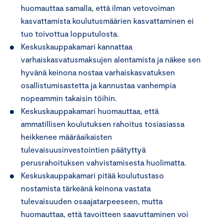
huomauttaa samalla, että ilman vetovoiman
kasvattamista koulutusmäärien kasvattaminen ei
tuo toivottua lopputulosta.
Keskuskauppakamari kannattaa
varhaiskasvatusmaksujen alentamista ja näkee sen
hyvänä keinona nostaa varhaiskasvatuksen
osallistumisastetta ja kannustaa vanhempia
nopeammin takaisin töihin.
Keskuskauppakamari huomauttaa, että
ammatillisen koulutuksen rahoitus tosiasiassa
heikkenee määräaikaisten
tulevaisuusinvestointien päätyttyä
perusrahoituksen vahvistamisesta huolimatta.
Keskuskauppakamari pitää koulutustaso
nostamista tärkeänä keinona vastata
tulevaisuuden osaajatarpeeseen, mutta
huomauttaa, että tavoitteen saavuttaminen voi