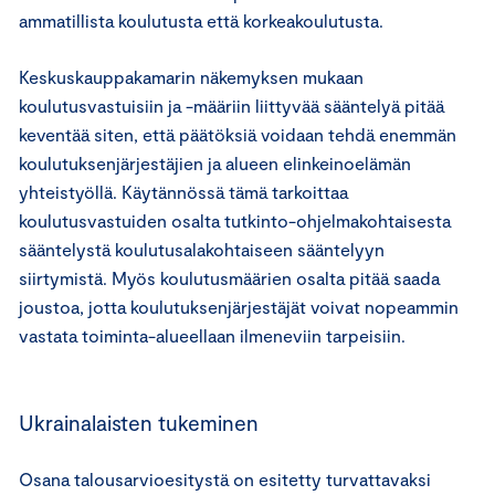
ammatillista koulutusta että korkeakoulutusta.
Keskuskauppakamarin näkemyksen mukaan
koulutusvastuisiin ja -määriin liittyvää sääntelyä pitää
keventää siten, että päätöksiä voidaan tehdä enemmän
koulutuksenjärjestäjien ja alueen elinkeinoelämän
yhteistyöllä. Käytännössä tämä tarkoittaa
koulutusvastuiden osalta tutkinto-ohjelmakohtaisesta
sääntelystä koulutusalakohtaiseen sääntelyyn
siirtymistä. Myös koulutusmäärien osalta pitää saada
joustoa, jotta koulutuksenjärjestäjät voivat nopeammin
vastata toiminta-alueellaan ilmeneviin tarpeisiin.
Ukrainalaisten tukeminen
Osana talousarvioesitystä on esitetty turvattavaksi