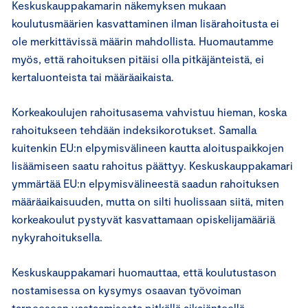
Keskuskauppakamarin näkemyksen mukaan
koulutusmäärien kasvattaminen ilman lisärahoitusta ei
ole merkittävissä määrin mahdollista. Huomautamme
myös, että rahoituksen pitäisi olla pitkäjänteistä, ei
kertaluonteista tai määräaikaista.
Korkeakoulujen rahoitusasema vahvistuu hieman, koska
rahoitukseen tehdään indeksikorotukset. Samalla
kuitenkin EU:n elpymisvälineen kautta aloituspaikkojen
lisäämiseen saatu rahoitus päättyy. Keskuskauppakamari
ymmärtää EU:n elpymisvälineestä saadun rahoituksen
määräaikaisuuden, mutta on silti huolissaan siitä, miten
korkeakoulut pystyvät kasvattamaan opiskelijamääriä
nykyrahoituksella.
Keskuskauppakamari huomauttaa, että koulutustason
nostamisessa on kysymys osaavan työvoiman
tarpeeseen vastaamisesta pitkällä aikajänteellä.