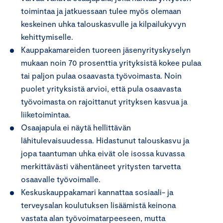
toimintaa ja jatkuessaan tulee myös olemaan
keskeinen uhka talouskasvulle ja kilpailukyvyn
kehittymiselle.
Kauppakamareiden tuoreen jäsenyrityskyselyn
mukaan noin 70 prosenttia yrityksistä kokee pulaa
tai paljon pulaa osaavasta työvoimasta. Noin
puolet yrityksistä arvioi, että pula osaavasta
työvoimasta on rajoittanut yrityksen kasvua ja
liiketoimintaa.
Osaajapula ei näytä hellittävän
lähitulevaisuudessa. Hidastunut talouskasvu ja
jopa taantuman uhka eivät ole isossa kuvassa
merkittävästi vähentäneet yritysten tarvetta
osaavalle työvoimalle.
Keskuskauppakamari kannattaa sosiaali- ja
terveysalan koulutuksen lisäämistä keinona
vastata alan työvoimatarpeeseen, mutta