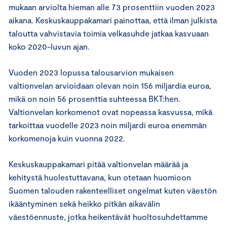
mukaan arviolta hieman alle 73 prosenttiin vuoden 2023
aikana. Keskuskauppakamari painottaa, että ilman julkista
taloutta vahvistavia toimia velkasuhde jatkaa kasvuaan
koko 2020-luvun ajan.
Vuoden 2023 lopussa talousarvion mukaisen
valtionvelan arvioidaan olevan noin 156 miljardia euroa,
mikä on noin 56 prosenttia suhteessa BKT:hen.
Valtionvelan korkomenot ovat nopeassa kasvussa, mikä
tarkoittaa vuodelle 2023 noin miljardi euroa enemmän
korkomenoja kuin vuonna 2022.
Keskuskauppakamari pitää valtionvelan määrää ja
kehitystä huolestuttavana, kun otetaan huomioon
Suomen talouden rakenteelliset ongelmat kuten väestön
ikääntyminen sekä heikko pitkän aikavälin
väestöennuste, jotka heikentävät huoltosuhdettamme