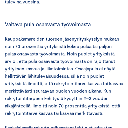
tulevina vuosina.
Valtava pula osaavasta työvoimasta
Kauppakamareiden tuoreen jäsenyrityskyselyn mukaan
noin 70 prosenttia yrityksistä kokee pulaa tai paljon
pulaa osaavasta työvoimasta. Noin puolet yrityksistä
arvioi, että pula osaavasta työvoimasta on rajoittanut
yrityksen kasvua ja liiketoimintaa. Osaajapula ei näytä
hellittävän lähitulevaisuudessa, sillä noin puolet
yrityksistä ilmoitti, että rekrytointitarve kasvaa tai kasvaa
merkittävästi seuraavan puolen vuoden aikana. Kun
rekrytointitarpeen kehitystä kysyttiin 2–3 vuoden
aikajänteellä, ilmoitti noin 70 prosenttia yrityksistä, että
rekrytointitarve kasvaa tai kasvaa merkittävästi.
Keskeisimmät rekrytointihaasteet johtuvat yritysten