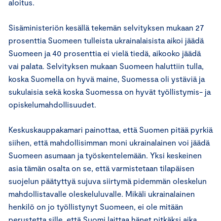
aloitus.
Sisäministeriön kesällä tekemän selvityksen mukaan 27
prosenttia Suomeen tulleista ukrainalaisista aikoi jäädä
Suomeen ja 40 prosenttia ei vielä tiedä, aikooko jäädä
vai palata. Selvityksen mukaan Suomeen haluttiin tulla,
koska Suomella on hyvä maine, Suomessa oli ystäviä ja
sukulaisia sekä koska Suomessa on hyvät työllistymis- ja
opiskelumahdollisuudet.
Keskuskauppakamari painottaa, että Suomen pitää pyrkiä
siihen, että mahdollisimman moni ukrainalainen voi jäädä
Suomeen asumaan ja työskentelemään. Yksi keskeinen
asia tämän osalta on se, että varmistetaan tilapäisen
suojelun päätyttyä sujuva siirtymä pidemmän oleskelun
mahdollistavalle oleskeluluvalle. Mikäli ukrainalainen
henkilö on jo työllistynyt Suomeen, ei ole mitään
perustetta sille, että Suomi laittaa hänet pitkäksi aika