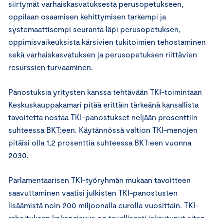
siirtymät varhaiskasvatuksesta perusopetukseen,
oppilaan osaamisen kehittymisen tarkempi ja
systemaattisempi seuranta läpi perusopetuksen,
oppimisvaikeuksista kärsivien tukitoimien tehostaminen
sekä varhaiskasvatuksen ja perusopetuksen riittävien
resurssien turvaaminen.
Panostuksia yritysten kanssa tehtävään TKI-toimintaan
Keskuskauppakamari pitää erittäin tärkeänä kansallista
tavoitetta nostaa TKI-panostukset neljään prosenttiin
suhteessa BKT:een. Käytännössä valtion TKI-menojen
pitäisi olla 1,2 prosenttia suhteessa BKT:een vuonna
2030.
Parlamentaarisen TKI-työryhmän mukaan tavoitteen
saavuttaminen vaatisi julkisten TKI-panostusten
lisäämistä noin 200 miljoonalla eurolla vuosittain. TKI-
rahoituksen kokonaisuus on tavallisesti jakautunut siten,