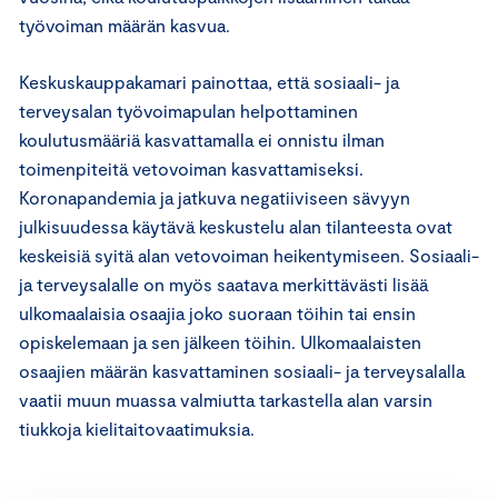
työvoiman määrän kasvua.
Keskuskauppakamari painottaa, että sosiaali- ja
terveysalan työvoimapulan helpottaminen
koulutusmääriä kasvattamalla ei onnistu ilman
toimenpiteitä vetovoiman kasvattamiseksi.
Koronapandemia ja jatkuva negatiiviseen sävyyn
julkisuudessa käytävä keskustelu alan tilanteesta ovat
keskeisiä syitä alan vetovoiman heikentymiseen. Sosiaali-
ja terveysalalle on myös saatava merkittävästi lisää
ulkomaalaisia osaajia joko suoraan töihin tai ensin
opiskelemaan ja sen jälkeen töihin. Ulkomaalaisten
osaajien määrän kasvattaminen sosiaali- ja terveysalalla
vaatii muun muassa valmiutta tarkastella alan varsin
tiukkoja kielitaitovaatimuksia.