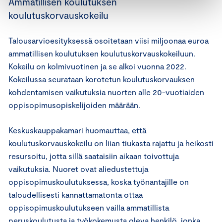
Ammatillisen koulutuksen
koulutuskorvauskokeilu
Talousarvioesityksessä osoitetaan viisi miljoonaa euroa
ammatillisen koulutuksen koulutuskorvauskokeiluun.
Kokeilu on kolmivuotinen ja se alkoi vuonna 2022.
Kokeilussa seurataan korotetun koulutuskorvauksen
kohdentamisen vaikutuksia nuorten alle 20-vuotiaiden
oppisopimusopiskelijoiden määrään.
Keskuskauppakamari huomauttaa, että
koulutuskorvauskokeilu on liian tiukasta rajattu ja heikosti
resursoitu, jotta sillä saataisiin aikaan toivottuja
vaikutuksia. Nuoret ovat aliedustettuja
oppisopimuskoulutuksessa, koska työnantajille on
taloudellisesti kannattamatonta ottaa
oppisopimuskoulutukseen vailla ammatillista
peruskoulutusta ja työkokemusta oleva henkilö, jonka