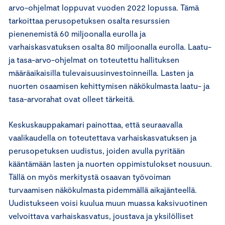
arvo-ohjelmat loppuvat vuoden 2022 lopussa. Tämä
tarkoittaa perusopetuksen osalta resurssien
pienenemistä 60 miljoonalla eurolla ja
varhaiskasvatuksen osalta 80 miljoonalla eurolla. Laatu-
ja tasa-arvo-ohjelmat on toteutettu hallituksen
määräaikaisilla tulevaisuusinvestoinneilla. Lasten ja
nuorten osaamisen kehittymisen näkökulmasta laatu- ja
tasa-arvorahat ovat olleet tärkeitä.
Keskuskauppakamari painottaa, että seuraavalla
vaalikaudella on toteutettava varhaiskasvatuksen ja
perusopetuksen uudistus, joiden avulla pyritään
kääntämään lasten ja nuorten oppimistulokset nousuun.
Tällä on myös merkitystä osaavan työvoiman
turvaamisen näkökulmasta pidemmällä aikajänteellä.
Uudistukseen voisi kuulua muun muassa kaksivuotinen
velvoittava varhaiskasvatus, joustava ja yksilölliset