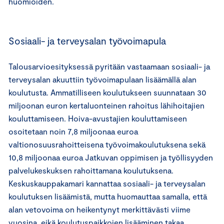
huomioiden.
Sosiaali- ja terveysalan työvoimapula
Talousarvioesityksessä pyritään vastaamaan sosiaali- ja
terveysalan akuuttiin työvoimapulaan lisäämällä alan
koulutusta. Ammatilliseen koulutukseen suunnataan 30
miljoonan euron kertaluonteinen rahoitus lähihoitajien
kouluttamiseen. Hoiva-avustajien kouluttamiseen
osoitetaan noin 7,8 miljoonaa euroa
valtionosuusrahoitteisena työvoimakoulutuksena sekä
10,8 miljoonaa euroa Jatkuvan oppimisen ja työllisyyden
palvelukeskuksen rahoittamana koulutuksena.
Keskuskauppakamari kannattaa sosiaali- ja terveysalan
koulutuksen lisäämistä, mutta huomauttaa samalla, että
alan vetovoima on heikentynyt merkittävästi viime
vuosina, eikä koulutuspaikkojen lisääminen takaa