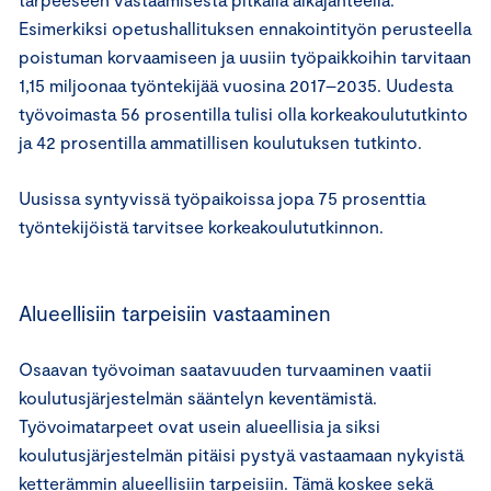
Esimerkiksi opetushallituksen ennakointityön perusteella
poistuman korvaamiseen ja uusiin työpaikkoihin tarvitaan
1,15 miljoonaa työntekijää vuosina 2017–2035. Uudesta
työvoimasta 56 prosentilla tulisi olla korkeakoulututkinto
ja 42 prosentilla ammatillisen koulutuksen tutkinto.
Uusissa syntyvissä työpaikoissa jopa 75 prosenttia
työntekijöistä tarvitsee korkeakoulututkinnon.
Alueellisiin tarpeisiin vastaaminen
Osaavan työvoiman saatavuuden turvaaminen vaatii
koulutusjärjestelmän sääntelyn keventämistä.
Työvoimatarpeet ovat usein alueellisia ja siksi
koulutusjärjestelmän pitäisi pystyä vastaamaan nykyistä
ketterämmin alueellisiin tarpeisiin. Tämä koskee sekä