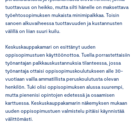
tuottavuus on heikko, mutta silti hänelle on maksettava
työehtosopimuksen mukaista minimipalkkaa. Toisin
sanoen alkuvaiheessa tuottavuuden ja kustannusten
välillä on liian suuri kuilu.
Keskuskauppakamari on esittänyt uuden
oppisopimustuen käyttöönottoa. Tuella porrastettaisiin
työnantajan palkkauskustannuksia tilanteessa, jossa
työnantaja ottaisi oppisopimuskoulutukseen alle 30-
vuotiaan vailla ammatillista peruskoulutusta olevan
henkilön. Tuki olisi oppisopimuksen alussa suurempi,
mutta pienenisi opintojen edetessä ja osaamisen
karttuessa. Keskuskauppakamarin näkemyksen mukaan
uuden oppisopimustuen valmistelu pitäisi käynnistää
välittömästi.