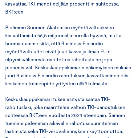
kasvattaa TKI-menot neljään prosenttiin suhteessa
BKT:een.
Pidämme Suomen Akatemian myöntövaltuuksien
kasvattamista 56,5 miljoonalla eurolla hyvänä, mutta
huomautamme siitä, että Business Finlandin
myöntövaltuudet eivät juuri kasva ja ilman EU:n
elpymisvälineestä osoitettua rahoitusta ne jopa
pienenisivät. Keskuskauppakamarin näkemyksen mukaan
juuri Business Finlandin rahoituksen kasvattaminen olisi
keskeinen toimenpide yritysten näkökulmasta.
Keskuskauppakamari tukee esitystä säätää TKI-
rahoituslaki, joka määrittelee valtion TKI-panostuksen
suhteessa BKT:een vuodesta 2024 eteenpäin. Samoin
tuemme pidemmän aikavälin rahoitussuunnitelman
laatimista sekä TKI-verovähennyksen käyttöönottoa.