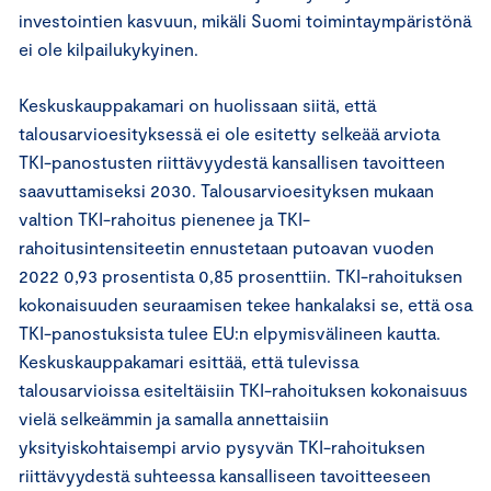
investointien kasvuun, mikäli Suomi toimintaympäristönä
ei ole kilpailukykyinen.
Keskuskauppakamari on huolissaan siitä, että
talousarvioesityksessä ei ole esitetty selkeää arviota
TKI-panostusten riittävyydestä kansallisen tavoitteen
saavuttamiseksi 2030. Talousarvioesityksen mukaan
valtion TKI-rahoitus pienenee ja TKI-
rahoitusintensiteetin ennustetaan putoavan vuoden
2022 0,93 prosentista 0,85 prosenttiin. TKI-rahoituksen
kokonaisuuden seuraamisen tekee hankalaksi se, että osa
TKI-panostuksista tulee EU:n elpymisvälineen kautta.
Keskuskauppakamari esittää, että tulevissa
talousarvioissa esiteltäisiin TKI-rahoituksen kokonaisuus
vielä selkeämmin ja samalla annettaisiin
yksityiskohtaisempi arvio pysyvän TKI-rahoituksen
riittävyydestä suhteessa kansalliseen tavoitteeseen