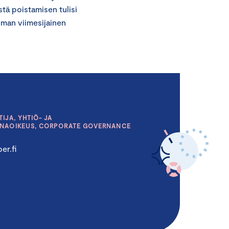
tä poistamisen tulisi
man viimesijainen
IJA, YHTIÖ- JA
INAOIKEUS, CORPORATE GOVERNANCE
er.fi