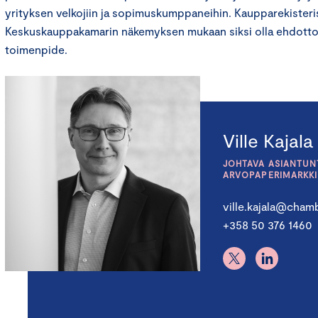
yrityksen velkojiin ja sopimuskumppaneihin. Kaupparekisteris
Keskuskauppakamarin näkemyksen mukaan siksi olla ehdotto
toimenpide.
Ville Kajala
JOHTAVA ASIANTUNT
ARVOPAPERIMARKK
ville.kajala@chamb
+358 50 376 1460