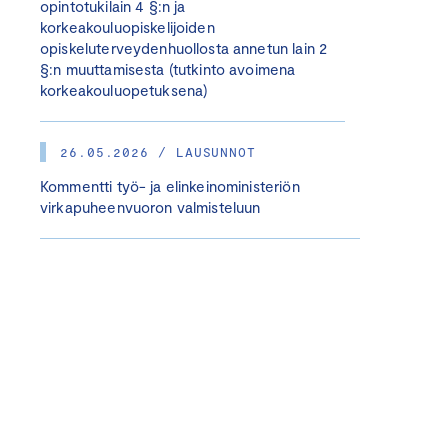
opintotukilain 4 §:n ja
korkeakouluopiskelijoiden
opiskeluterveydenhuollosta annetun lain 2
§:n muuttamisesta (tutkinto avoimena
korkeakouluopetuksena)
26.05.2026 / LAUSUNNOT
Kommentti työ- ja elinkeinoministeriön
virkapuheenvuoron valmisteluun