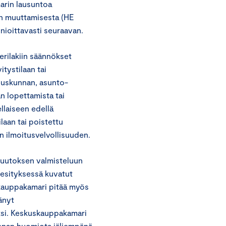
arin lausuntoa
ain muuttamisesta (HE
ioittavasti seuraavan.
erilakiin säännökset
itystilaan tai
uuskunnan, asunto-
n lopettamista tai
llaiseen edellä
laan tai poistettu
än ilmoitusvelvollisuuden.
muutoksen valmisteluun
n esityksessä kuvatut
skauppakamari pitää myös
änyt
ksi. Keskuskauppakamari
kunnan huomiota jäljempänä