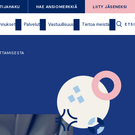
TIJAHAKU
HAE ANSIOMERKKIÄ
LIITY JÄSENEKSI
nnukset
Palvelut
Vastuullisuus
Tietoa meistä
ETSI
TTAMISESTA