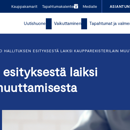
Kauppakamarit
Tapahtumakalenteri
Medialle
ASIANTUN
Uutishuone
Vaikuttaminen
Tapahtumat ja valme
 HALLITUKSEN ESITYKSESTÄ LAIKSI KAUPPAREKISTERILAIN MUU
esityksestä laiksi
 muuttamisesta