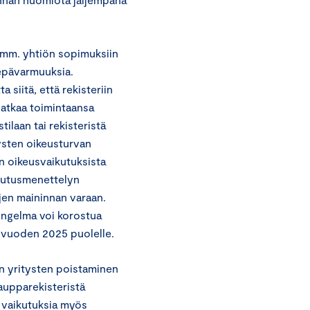
a mm. yhtiön sopimuksiin
 epävarmuuksia.
siitä, että rekisteriin
 jatkaa toimintaansa
ilaan tai rekisteristä
ysten oikeusturvan
n oikeusvaikutuksista
lautusmenettelyn
jen maininnan varaan.
ongelma voi korostua
y vuoden 2025 puolelle.
en yritysten poistaminen
kaupparekisteristä
a vaikutuksia myös