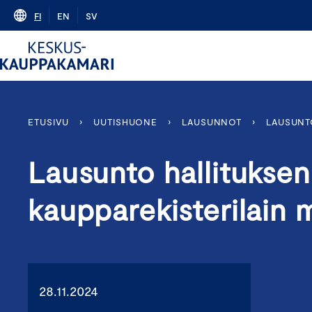
Skip
FI
EN
SV
to
content
ETUSIVU
›
UUTISHUONE
›
LAUSUNNOT
›
LAUSUNTO
Lausunto hallituksen 
kaupparekisterilain
28.11.2024