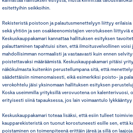
esitettyihin seikkoihin.
Rekisteristä poistoon ja palautusmenettelyyn liittyy erilaisi
sekä yhtiön ja sen osakkeenomistajien verotukseen liittyviä
Keskuskauppakamari kannattaa hallituksen esityksen tavoitetta 
palauttaminen tapahtuisi siten, että ilmoitusvelvollinen voisi
mahdollisimman normaalisti ja vastaavasti kuin ennen selvityst
poistettavaksi määräämistä. Keskuskauppakamari pitäisi yrit
näkökulmasta kuitenkin perustellumpana sitä, että menettely
säädettäisiin nimenomaisesti, eikä esimerkiksi poisto- ja pa
verokohtelu jäisi yksinomaan hallituksen esityksen perustelu
Koska useimmilla yrityksillä verovuotena on kalenterivuosi, 
erityisesti siinä tapauksessa, jos lain voimaantulo lykkäänty
Keskuskauppakamari toteaa lisäksi, että esiin tulleet toimivi
kaupparekisteristä on tuonut korostuneesti esille sen, että 
poistaminen on toimenpiteenä erittäin järeä ja sillä on laajoj