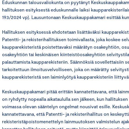
Eduskunnan talousvaliokunta on pyytänyt Keskuskauppakam
hallituksen esityksestä eduskunnalle laiksi kaupparekisteril
193/2024 vp). Lausuntonaan Keskuskauppakamari esittää kunn
Hallituksen esityksessä ehdotetaan lisättäväksi kaupparekist
Patentti- ja rekisterihallituksen toimivallasta, joka koskee selv
kaupparekisteristä poistettavaksi määrätyn osakeyhtiön, os
osakeyhtiön tai keskinäisen kiinteistöosakeyhtiön selvitystila
palauttamista kaupparekisteriin. Säännöksiä sovellettaisiin se
tarkoitettuun ilmoitusvelvolliseen, joka on määrätty selvitysti
kaupparekisteristä sen laiminlyötyä kaupparekisteriin liittyv
Keskuskauppakamari pitää erittäin kannatettavana, että lain
on ryhdytty nopealla aikataululla sen jälkeen, kun hallitukse
voimassa olevan sääntelyn ongelmat nousivat esille. Kesku
kannatettavana, että Patentti- ja rekisterihallitus on keskeytt
rekisteristäpoistomenettelyn lainmuutoksen valmistelun aja
kannattaa hallituksen esitystä, mutta kiinnittää talousvalio