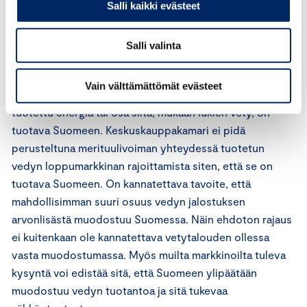
Palaute hyödyntämisluvasta
Salli kaikki evästeet
On hyvä, että hyödyntämislupa kattaa tuulivoimaloiden
Salli valinta
lisäksi muut rakennukset, kuten sähköasemat ja
mahdolliset vetylaitokset. Pykälän 2 perusteluissa
Vain välttämättömät evästeet
todetaan, että hyödyntämisluvassa voidaan määrätä, että
tuotettu energia tai osa siitä, mukaan lukien vety, on
tuotava Suomeen. Keskuskauppakamari ei pidä
perusteltuna merituulivoiman yhteydessä tuotetun
vedyn loppumarkkinan rajoittamista siten, että se on
tuotava Suomeen. On kannatettava tavoite, että
mahdollisimman suuri osuus vedyn jalostuksen
arvonlisästä muodostuu Suomessa. Näin ehdoton rajaus
ei kuitenkaan ole kannatettava vetytalouden ollessa
vasta muodostumassa. Myös muilta markkinoilta tuleva
kysyntä voi edistää sitä, että Suomeen ylipäätään
muodostuu vedyn tuotantoa ja sitä tukevaa