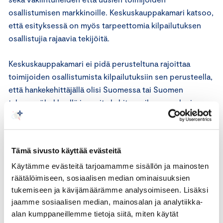
osallistumisen markkinoille. Keskuskauppakamari katsoo,
että esityksessä on myös tarpeettomia kilpailutuksen
osallistujia rajaavia tekijöitä.
Keskuskauppakamari ei pidä perusteltuna rajoittaa
toimijoiden osallistumista kilpailutuksiin sen perusteella,
että hankekehittäjällä olisi Suomessa tai Suomen
talousvyöhykkeellä jo muita kehitysvaiheessa olevia
hankkeita. Säädöstä perustellaan sillä, että tällaisella
toimijalla ei välttämättä ole resursseja toteuttaa useita
hankkeita. Kilpailutuksen esivalintakriteerien pitäisi olla
Tämä sivusto käyttää evästeitä
riittävät takaamaan, että kilpailutukseen osallistuvat
Käytämme evästeitä tarjoamamme sisällön ja mainosten
toimijat pystyvät myös toteuttamaan hankkeen.
räätälöimiseen, sosiaalisen median ominaisuuksien
tukemiseen ja kävijämäärämme analysoimiseen. Lisäksi
Samoin Keskuskauppakamari ei pidä tarpeellisena
jaamme sosiaalisen median, mainosalan ja analytiikka-
kilpailutuksen keskeytystä kategorisesti pelkästään
alan kumppaneillemme tietoja siitä, miten käytät
kilpailutukseen osallistuvien määrän perusteella.