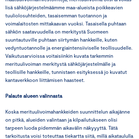
lisä sähköjärjestelmäämme maa-alueista poikkeavien
tuuliolosuhteiden, tasaisemman tuotannon ja
voimalaitosten mittakaavan vuoksi. Tasaisella puhtaan
sähkön saatavuudella on merkitystä Suomeen
suuntautuville puhtaan siirtymän hankkeille, kuten
vedyntuotannolle ja energiaintensiiviselle teollisuudelle.
Vaikutusarvioissa voitaisiinkin kuvata tarkemmin
merituulivoiman merkitystä sähköjärjestelmälle ja
teollisille hankkeille, tunnistaen esityksessä jo kuvatut
kantaverkkoon liittämisen haasteet.
Palaute alueen valinnasta
Koska merituulivoimahankkeiden suunnittelun aikajänne
on pitkä, alueiden valintaan ja kilpailutukseen olisi
tarpeen luoda pidemmän aikavälin näkyyyttä. Tätä
tarkoitusta voisi toteuttaa tiekartta siitä, millä aikataululla