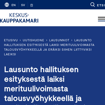
Skip
EN
SV
FI
ETSI
to
content
ETUSIVU
›
UUTISHUONE
›
LAUSUNNOT
›
LAUSUNTO
HALLITUKSEN ESITYKSESTÄ LAIKSI MERITUULIVOIMASTA
TALOUSVYÖHYKKEELLÄ JA ERÄIKSI SIIHEN LIITTYVIKSI
LAEIKSI
Lausunto hallituksen
esityksestä laiksi
merituulivoimasta
talousvyöhykkeellä ja