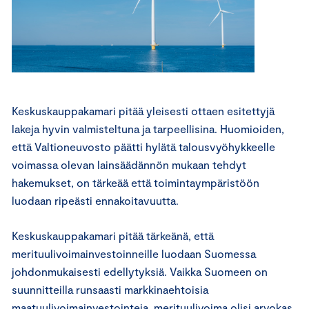
Keskuskauppakamari pitää yleisesti ottaen esitettyjä
lakeja hyvin valmisteltuna ja tarpeellisina. Huomioiden,
että Valtioneuvosto päätti hylätä talousvyöhykkeelle
voimassa olevan lainsäädännön mukaan tehdyt
hakemukset, on tärkeää että toimintaympäristöön
luodaan ripeästi ennakoitavuutta.
Keskuskauppakamari pitää tärkeänä, että
merituulivoimainvestoinneille luodaan Suomessa
johdonmukaisesti edellytyksiä. Vaikka Suomeen on
suunnitteilla runsaasti markkinaehtoisia
maatuulivoimainvestointeja, merituulivoima olisi arvokas