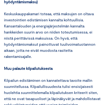
hyödyntämismaksu)
Keskuskauppakamari toteaa, että maksujen on oltava
investointien edistämisen kannalta kohtuullisia.
Kansantalouden ja energiajärjestelmän kannalta
hankkeiden suurin arvo on niiden toteutumisessa, ei
niistä perittävissä maksuissa. On hyvä, että
hyödyntämismaksut painottuvat tuulivoimatuotannon
aikaan, jotta ne eivät muodosta rasitetta
rakentamisajalle.
Muu palaute kilpailutuksesta
Kilpailun edistäminen on kannatettava tavoite mallin
suunnitellussa. Kilpailullisuudesta tulisi ensisijaisesti
huolehtia suunnittelemalla kilpailutuksen kriteerit siten,
että ne ovat tasapuoliset ja läpinäkyvät ja mahdollistavat
sekä vakiintuneiden että uusien toimijoiden