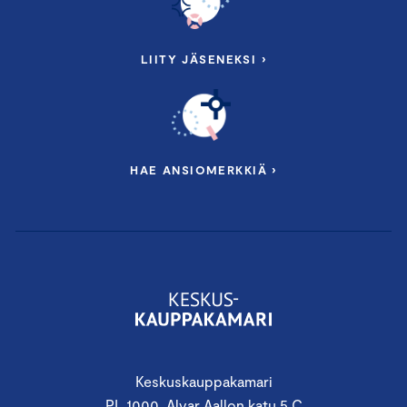
LIITY JÄSENEKSI ›
HAE ANSIOMERKKIÄ ›
Keskuskauppakamari
PL 1000, Alvar Aallon katu 5 C