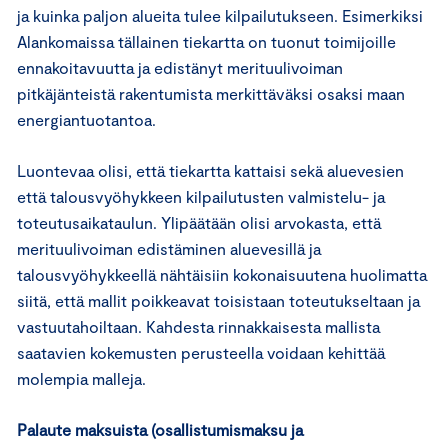
ja kuinka paljon alueita tulee kilpailutukseen. Esimerkiksi
Alankomaissa tällainen tiekartta on tuonut toimijoille
ennakoitavuutta ja edistänyt merituulivoiman
pitkäjänteistä rakentumista merkittäväksi osaksi maan
energiantuotantoa.
Luontevaa olisi, että tiekartta kattaisi sekä aluevesien
että talousvyöhykkeen kilpailutusten valmistelu- ja
toteutusaikataulun. Ylipäätään olisi arvokasta, että
merituulivoiman edistäminen aluevesillä ja
talousvyöhykkeellä nähtäisiin kokonaisuutena huolimatta
siitä, että mallit poikkeavat toisistaan toteutukseltaan ja
vastuutahoiltaan. Kahdesta rinnakkaisesta mallista
saatavien kokemusten perusteella voidaan kehittää
molempia malleja.
Palaute maksuista (osallistumismaksu ja