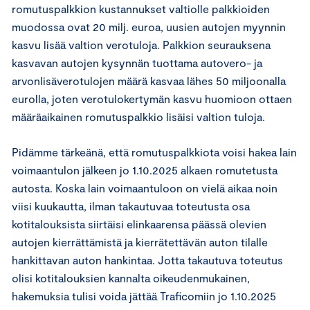
romutuspalkkion kustannukset valtiolle palkkioiden
muodossa ovat 20 milj. euroa, uusien autojen myynnin
kasvu lisää valtion verotuloja. Palkkion seurauksena
kasvavan autojen kysynnän tuottama autovero- ja
arvonlisäverotulojen määrä kasvaa lähes 50 miljoonalla
eurolla, joten verotulokertymän kasvu huomioon ottaen
määräaikainen romutuspalkkio lisäisi valtion tuloja.
Pidämme tärkeänä, että romutuspalkkiota voisi hakea lain
voimaantulon jälkeen jo 1.10.2025 alkaen romutetusta
autosta. Koska lain voimaantuloon on vielä aikaa noin
viisi kuukautta, ilman takautuvaa toteutusta osa
kotitalouksista siirtäisi elinkaarensa päässä olevien
autojen kierrättämistä ja kierrätettävän auton tilalle
hankittavan auton hankintaa. Jotta takautuva toteutus
olisi kotitalouksien kannalta oikeudenmukainen,
hakemuksia tulisi voida jättää Traficomiin jo 1.10.2025