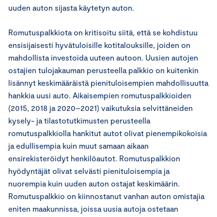
uuden auton sijasta käytetyn auton.
Romutuspalkkiota on kritisoitu siitä, että se kohdistuu
ensisijaisesti hyvätuloisille kotitalouksille, joiden on
mahdollista investoida uuteen autoon. Uusien autojen
ostajien tulojakauman perusteella palkkio on kuitenkin
lisännyt keskimääräistä pienituloisempien mahdollisuutta
hankkia uusi auto. Aikaisempien romutuspalkkioiden
(2015, 2018 ja 2020–2021) vaikutuksia selvittäneiden
kysely- ja tilastotutkimusten perusteella
romutuspalkkiolla hankitut autot olivat pienempikokoisia
ja edullisempia kuin muut samaan aikaan
ensirekisteröidyt henkilöautot. Romutuspalkkion
hyödyntäjät olivat selvästi pienituloisempia ja
nuorempia kuin uuden auton ostajat keskimäärin.
Romutuspalkkio on kiinnostanut vanhan auton omistajia
eniten maakunnissa, joissa uusia autoja ostetaan