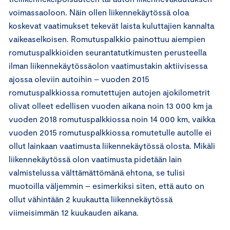
voimassaoloon. Näin ollen liikennekäytössä oloa
koskevat vaatimukset tekevät laista kuluttajien kannalta
vaikeaselkoisen. Romutuspalkkio painottuu aiempien
romutuspalkkioiden seurantatutkimusten perusteella
ilman liikennekäytössäolon vaatimustakin aktiivisessa
ajossa oleviin autoihin – vuoden 2015
romutuspalkkiossa romutettujen autojen ajokilometrit
olivat olleet edellisen vuoden aikana noin 13 000 km ja
vuoden 2018 romutuspalkkiossa noin 14 000 km, vaikka
vuoden 2015 romutuspalkkiossa romutetulle autolle ei
ollut lainkaan vaatimusta liikennekäytössä olosta. Mikäli
liikennekäytössä olon vaatimusta pidetään lain
valmistelussa välttämättömänä ehtona, se tulisi
muotoilla väljemmin – esimerkiksi siten, että auto on
ollut vähintään 2 kuukautta liikennekäytössä
viimeisimmän 12 kuukauden aikana.