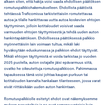
alkaen siten, että hakija voisi saada ehdollisen päätöksen
romutuspalkkiohakemukselleen. Ehdollista päätöstä
tehtäessä Traficomissa tarkistettaisiin romutettavaa
autoa ja tilalle hankittavaa uutta autoa koskevien ehtojen
täyttyminen, jolloin kotitaloudet voisivat saada
varmuuden ehtojen täyttymisestä ja tehdä uuden auton
hankintapäätöksen. Ehdollisessa päätöksessä palkkio
myönnettäisiin lain voimaan tultua, mikäli laki
hyväksytään eduskunnassa ja palkkion ehdot täyttyvät.
Mikäli ehtojen täyttymistä ei voida tarkistaa jo vuoden
2025 puolella, auton ostajalle jäisi epävarmuus siitä,
ovatko he oikeutettuja romutuspalkkioon. Pahimmassa
tapauksessa tämä voisi johtaa kaupan purkuun tai
kotitalouden kannalta hankalaan tilanteeseen, jossa varat
eivät riittäisikään uuden auton hankintaan.
Romutuspalkkiolle esitetyt ehdot ovat näkemyksemme
mukaan perusteltuja ja ne ovat samansuuntaisia kuin