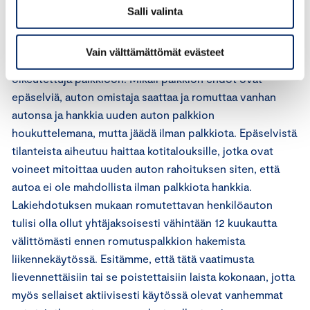
Aiempien romutuspalkkioiden kokemusten perusteella
Salli valinta
romutettavaa autoa koskevien ehtojen tulisi olla
mahdollisimman yksiselitteisiä ja ymmärrettäviä, jotta
Vain välttämättömät evästeet
autonsa romuttaville ei jäisi epäselvyyttä siitä, ovatko he
oikeutettuja palkkioon. Mikäli palkkion ehdot ovat
epäselviä, auton omistaja saattaa ja romuttaa vanhan
autonsa ja hankkia uuden auton palkkion
houkuttelemana, mutta jäädä ilman palkkiota. Epäselvistä
tilanteista aiheutuu haittaa kotitalouksille, jotka ovat
voineet mitoittaa uuden auton rahoituksen siten, että
autoa ei ole mahdollista ilman palkkiota hankkia.
Lakiehdotuksen mukaan romutettavan henkilöauton
tulisi olla ollut yhtäjaksoisesti vähintään 12 kuukautta
välittömästi ennen romutuspalkkion hakemista
liikennekäytössä. Esitämme, että tätä vaatimusta
lievennettäisiin tai se poistettaisiin laista kokonaan, jotta
myös sellaiset aktiivisesti käytössä olevat vanhemmat