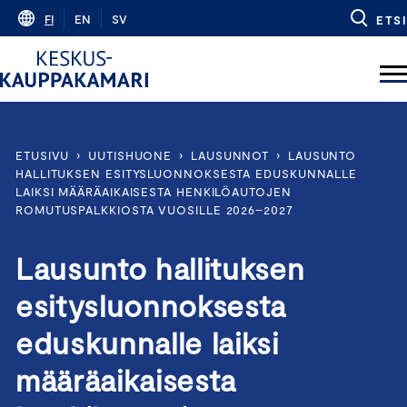
Skip
FI
EN
SV
ETSI
to
content
ETUSIVU
›
UUTISHUONE
›
LAUSUNNOT
›
LAUSUNTO
HALLITUKSEN ESITYSLUONNOKSESTA EDUSKUNNALLE
LAIKSI MÄÄRÄAIKAISESTA HENKILÖAUTOJEN
ROMUTUSPALKKIOSTA VUOSILLE 2026–2027
Lausunto hallituksen
esitysluonnoksesta
eduskunnalle laiksi
määräaikaisesta