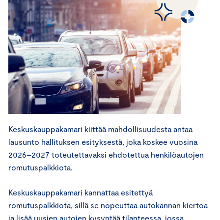
Keskuskauppakamari kiittää mahdollisuudesta antaa
lausunto hallituksen esityksestä, joka koskee vuosina
2026–2027 toteutettavaksi ehdotettua henkilöautojen
romutuspalkkiota.
Keskuskauppakamari kannattaa esitettyä
romutuspalkkiota, sillä se nopeuttaa autokannan kiertoa
ja lisää uusien autojen kysyntää tilanteessa, jossa