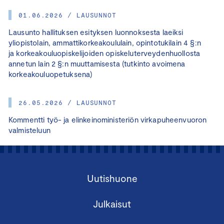
01.06.2026 / LAUSUNNOT
Lausunto hallituksen esityksen luonnoksesta laeiksi
yliopistolain, ammattikorkeakoululain, opintotukilain 4 §:n
ja korkeakouluopiskelijoiden opiskeluterveydenhuollosta
annetun lain 2 §:n muuttamisesta (tutkinto avoimena
korkeakouluopetuksena)
26.05.2026 / LAUSUNNOT
Kommentti työ- ja elinkeinoministeriön virkapuheenvuoron
valmisteluun
Uutishuone
Julkaisut