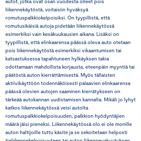
autot, jotka ovat osan vuodesta olleet pois
liikennekäytöstä, voitaisiin hyväksyä
romutuspalkkiokelpoisiksi. On tyypillistä, että
romutusikäisiä autoja pidetään liikennekäytössä
esimerkiksi vain kesäkuukausien aikana. Lisäksi on
tyypillistä, että elinkaarensa päässä oleva auto otetaan
pois liikennekäytöstä esimerkiksi vikaantumisen tai
katsastuksessa tapahtuneen hylkäyksen takia
odottamaan mahdollista korjausta, eteenpäin myyntiä tai
päätöstä auton kierrättämisestä. Myös tällaisten
aktiivikäyttöön todennäköisesti palaavien elinkaarensa
päässä olevien autojen saaminen kierrätykseen on
tärkeää autokannan uudistamisen kannalta. Mikäli jo lyhyt
katkos liikennekäytössä veisi autolta
romutuspalkkiokelpoisuuden, palkkion hyödyntäjien
määrä jäisi pieneksi. Liikennekäytössä olo ei ole monille
auton haltijoille tuttu käsite ja se sekoitetaan helposti
tieliikennekelpoisuuteen tai auton liikennevakuutuksen