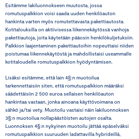
Esitämme lakiluonnokseen muutosta, jossa
romutuspalkkion voisi saada uuden henkilöauton
hankinta varten myös romutettavasta pakettiautosta.
Kotitalouksilla on aktiivisessa liikennekäytössä vanhoja
pakettiautoja, joita käytetään pääosin henkilökuljetuksiin.
Palkkion laajentaminen pakettiautoihin nopeuttaisi niiden
poistumaa liikennekäytöstä ja mahdollistaisi useammalle
kotitaloudelle romutuspalkkion hyödyntämisen.
Lisäksi esitämme, että lain 4§:n muotoilua
tarkennettaisiin siten, että romutuspalkkion määräksi
säädettäisiin 2 500 euroa sellaisen henkilöauton
hankintaa vastaan, jonka ainoana käyttövoimana on
sähkö ja/tai vety. Muotoilu vastaisi näin lakiluonnoksen
3§:n muotoilua nollapäästöisten autojen osalta.
Luonnoksen 4§:n nykyinen muotoilu jättää epäselväksi
romutuspalkkion suuruuden ladattavilla hybrideillä,