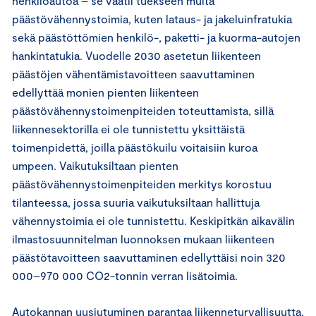
henkilöautoa – se vaatii tuekseen muita
päästövähennystoimia, kuten lataus- ja jakeluinfratukia
sekä päästöttömien henkilö-, paketti- ja kuorma-autojen
hankintatukia. Vuodelle 2030 asetetun liikenteen
päästöjen vähentämistavoitteen saavuttaminen
edellyttää monien pienten liikenteen
päästövähennystoimenpiteiden toteuttamista, sillä
liikennesektorilla ei ole tunnistettu yksittäistä
toimenpidettä, joilla päästökuilu voitaisiin kuroa
umpeen. Vaikutuksiltaan pienten
päästövähennystoimenpiteiden merkitys korostuu
tilanteessa, jossa suuria vaikutuksiltaan hallittuja
vähennystoimia ei ole tunnistettu. Keskipitkän aikavälin
ilmastosuunnitelman luonnoksen mukaan liikenteen
päästötavoitteen saavuttaminen edellyttäisi noin 320
000–970 000 CO2-tonnin verran lisätoimia.
Autokannan uusiutuminen parantaa liikenneturvallisuutta,