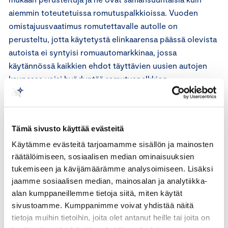
aiemmin toteutetuissa romutuspalkkioissa. Vuoden
omistajuusvaatimus romutettavalle autolle on
perusteltu, jotta käytetystä elinkaarensa päässä olevista
autoista ei syntyisi romuautomarkkinaa, jossa
käytännössä kaikkien ehdot täyttävien uusien autojen
kaupassa voisi hyödyntää romutuspalkkion.
Uudelle autolle esitetty päästöraja 140 g/km (WLTP) on
perusteltu, jotta romutuspalkkiolla voisi hankkia myös
Tämä sivusto käyttää evästeitä
keskihinnaltaan edullisempia uusia autoja, sillä
vähäpäästöisten autojen hankintahinta on tyypillisesti
Käytämme evästeitä tarjoamamme sisällön ja mainosten
räätälöimiseen, sosiaalisen median ominaisuuksien
korkeampi kuin keskipäästöisten autojen. Sähköautojen
tukemiseen ja kävijämäärämme analysoimiseen. Lisäksi
hankintaan on esitetty suurempaa romutuspalkkiota,
jaamme sosiaalisen median, mainosalan ja analytiikka-
mikä on perusteltua, sillä kotitalouksien sähköautojen
alan kumppaneillemme tietoja siitä, miten käytät
hankintaan ei tällä hetkellä kohdistu hankintatukia, ja
sivustoamme. Kumppanimme voivat yhdistää näitä
uusien sähköautojen keskihinta on noin 1,5-kertainen
tietoja muihin tietoihin, joita olet antanut heille tai joita on
bensiiniautoihin verrattuna. Elinkaarensa päässä olevien