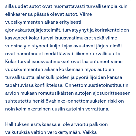
sillä uudet autot ovat huomattavasti turvallisempia kuin
elinkaarensa päässä olevat autot. Viime
vuosikymmenten aikana erityisesti
ajonvakautusjärjestelmät, turvatyynyt ja korirakenteiden
kasvaneet kolariturvallisuusvaatimukset sekä viime
vuosina yleistyneet kuljettajaa avustavat järjestelmät
ovat parantaneet merkittävästi liikenneturvallisuutta.
Kolariturvallisuusvaatimukset ovat laajentuneet viime
vuosikymmenten aikana koskemaan myös autojen
turvallisuutta jalankulkijoiden ja pyöräilijöiden kanssa
tapahtuvissa konflikteissa. Onnettomuustietoinstituutin
arvion mukaan romutusikäisten autojen ajosuoritteeseen
suhteutettu henkilövahinko-onnettomuuksien riski on
noin kolminkertainen uusiin autoihin verrattuna.
Hallituksen esityksessä ei ole arvioitu palkkion
vaikutuksia valtion verokertymään. Vaikka