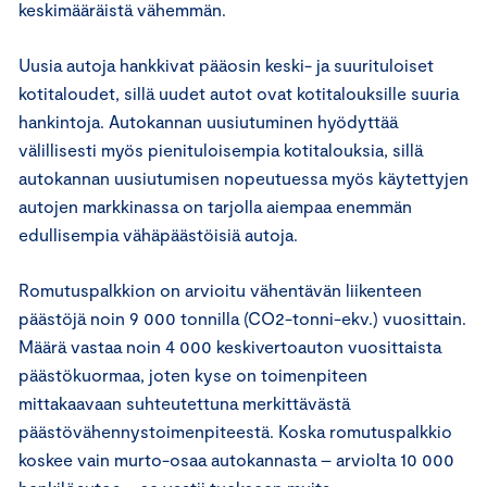
keskimääräistä vähemmän.
Uusia autoja hankkivat pääosin keski- ja suurituloiset
kotitaloudet, sillä uudet autot ovat kotitalouksille suuria
hankintoja. Autokannan uusiutuminen hyödyttää
välillisesti myös pienituloisempia kotitalouksia, sillä
autokannan uusiutumisen nopeutuessa myös käytettyjen
autojen markkinassa on tarjolla aiempaa enemmän
edullisempia vähäpäästöisiä autoja.
Romutuspalkkion on arvioitu vähentävän liikenteen
päästöjä noin 9 000 tonnilla (CO2-tonni-ekv.) vuosittain.
Määrä vastaa noin 4 000 keskivertoauton vuosittaista
päästökuormaa, joten kyse on toimenpiteen
mittakaavaan suhteutettuna merkittävästä
päästövähennystoimenpiteestä. Koska romutuspalkkio
koskee vain murto-osaa autokannasta – arviolta 10 000