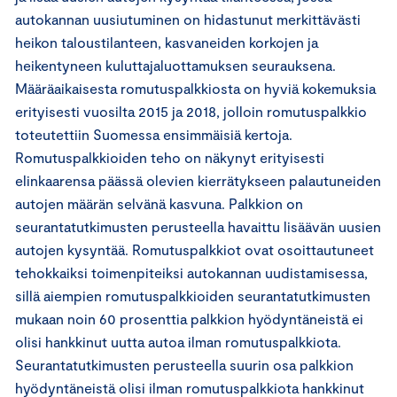
autokannan uusiutuminen on hidastunut merkittävästi
heikon taloustilanteen, kasvaneiden korkojen ja
heikentyneen kuluttajaluottamuksen seurauksena.
Määräaikaisesta romutuspalkkiosta on hyviä kokemuksia
erityisesti vuosilta 2015 ja 2018, jolloin romutuspalkkio
toteutettiin Suomessa ensimmäisiä kertoja.
Romutuspalkkioiden teho on näkynyt erityisesti
elinkaarensa päässä olevien kierrätykseen palautuneiden
autojen määrän selvänä kasvuna. Palkkion on
seurantatutkimusten perusteella havaittu lisäävän uusien
autojen kysyntää. Romutuspalkkiot ovat osoittautuneet
tehokkaiksi toimenpiteiksi autokannan uudistamisessa,
sillä aiempien romutuspalkkioiden seurantatutkimusten
mukaan noin 60 prosenttia palkkion hyödyntäneistä ei
olisi hankkinut uutta autoa ilman romutuspalkkiota.
Seurantatutkimusten perusteella suurin osa palkkion
hyödyntäneistä olisi ilman romutuspalkkiota hankkinut