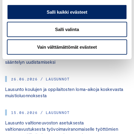
taloudellisessa tilanteessa irrallaan muista
Salli kaikki evästeet
toimenpiteistä.
Salli valinta
26.06.2026 / LAUSUNNOT
Vain välttämättömät evästeet
Lausunto luonnoksesta hallituksen esitykseksi
ulkomaalaista kasvuyrittäjää ja yrittäjää koskevan
sääntelyn uudistamiseksi
26.06.2026 / LAUSUNNOT
Lausunto koulujen ja oppilaitosten loma-aikoja koskevasta
muistioluonnoksesta
15.06.2026 / LAUSUNNOT
Lausunto valtioneuvoston asetuksesta
valtionavustuksesta työvoimaviranomaiselle työttömien