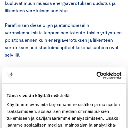
kuuluvat muun muassa energiaverotuksen uudistus ja
liikenteen verotuksen uudistus.
Parafiinisen dieselöljyn ja etanolidieselin
veronalennuksista luopuminen toteutettaisiin yritystuen
poistona ennen kuin energiaverotuksen ja liikenteen
verotuksen uudistustoimenpiteet kokonaisuutena ovat
selvillä.
Keskuskauppakamari toteaa, että liikennepolttoaineiden
verotus on Suomessa jo nyt kansainvälisesti korkeaa, ja
edellinen dieselöljyn veronkorotus tuli voimaan 1.
päivänä elokuuta 2020. Esitysluonnoksen mukaisten
Tämä sivusto käyttää evästeitä
liikennepolttonesteiden veronkorotusten siirtyminen
Käytämme evästeitä tarjoamamme sisällön ja mainosten
maantiekuljetusten hintoihin tulisi lisäämään kaupan ja
räätälöimiseen, sosiaalisen median ominaisuuksien
teollisuuden kustannuksia ja vaikuttamaan haitallisesti
tukemiseen ja kävijämäärämme analysoimiseen. Lisäksi
Suomen kilpailukykyyn erityisesti tällä hetkellä
jaamme sosiaalisen median, mainosalan ja analytiikka-