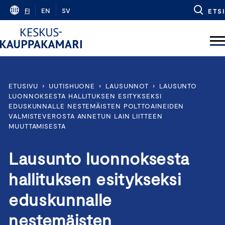
Skip
FI
EN
SV
ETSI
to
content
ETUSIVU
›
UUTISHUONE
›
LAUSUNNOT
›
LAUSUNTO
LUONNOKSESTA HALLITUKSEN ESITYKSEKSI
EDUSKUNNALLE NESTEMÄISTEN POLTTOAINEIDEN
VALMISTEVEROSTA ANNETUN LAIN LIITTEEN
MUUTTAMISESTA
Lausunto luonnoksesta
hallituksen esitykseksi
eduskunnalle
nestemäisten