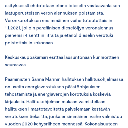
esityksessä ehdotetaan etanolidieselin vastaavanlaisen
laatuperusteisen veron alennuksen poistamista.
Veronkorotuksen ensimmäinen vaihe toteutettaisiin
1.1.2021, jolloin parafiinisen dieselöljyn veronalennus
pienenisi 4 senttiin litralta ja etanolidieselin verotuki
poistettaisiin kokonaan.
Keskuskauppakamari esittää lausuntonaan kunnioittaen
seuraavaa.
Pääministeri Sanna Marinin hallituksen hallitusohjelmassa
on useita energiaverotuksen päästöohjauksen
tehostamista ja energiaverojen korotuksia koskevia
kirjauksia. Hallitusohjelman mukaan valmistellaan
hallituksen ilmastotavoitetta palvelemaan kestävän
verotuksen tiekartta, jonka ensimmäinen vaihe valmistuu
vuoden 2020 kehysriiheen mennessä. Kokonaisuuteen