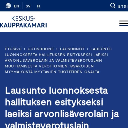
Skip
EN
SV
FI
ETSI
to
content
ETUSIVU
›
UUTISHUONE
›
LAUSUNNOT
›
LAUSUNTO
LUONNOKSESTA HALLITUKSEN ESITYKSEKSI LAEIKSI
ARVONLISÄVEROLAIN JA VALMISTEVEROTUSLAIN
MUUTTAMISESTA VEROTTOMIEN TAVAROIDEN
MYYMÄLÖISTÄ MYYTÄVIEN TUOTTEIDEN OSALTA
Lausunto luonnoksesta
hallituksen esitykseksi
laeiksi arvonlisäverolain ja
valmisteverotuslain