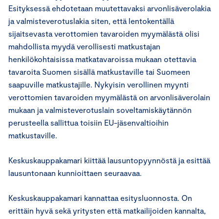
Esityksessä ehdotetaan muutettavaksi arvonlisäverolakia
ja valmisteverotuslakia siten, että lentokentällä
sijaitsevasta verottomien tavaroiden myymälästä olisi
mahdollista myydä verollisesti matkustajan
henkilökohtaisissa matkatavaroissa mukaan otettavia
tavaroita Suomen sisällä matkustaville tai Suomeen
saapuville matkustajille. Nykyisin verollinen myynti
verottomien tavaroiden myymälästä on arvonlisäverolain
mukaan ja valmisteverotuslain soveltamiskäytännön
perusteella sallittua toisiin EU-jäsenvaltioihin
matkustaville.
Keskuskauppakamari kiittää lausuntopyynnöstä ja esittää
lausuntonaan kunnioittaen seuraavaa.
Keskuskauppakamari kannattaa esitysluonnosta. On
erittäin hyvä sekä yritysten että matkailijoiden kannalta,