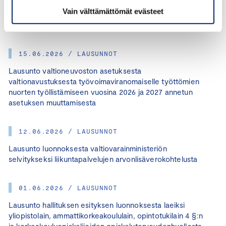
Vain välttämättömät evästeet
Lausunto koulujen ja oppilaitosten loma-aikoja koskevasta
muistioluonnoksesta
15.06.2026 / LAUSUNNOT
Lausunto valtioneuvoston asetuksesta
valtionavustuksesta työvoimaviranomaiselle työttömien
nuorten työllistämiseen vuosina 2026 ja 2027 annetun
asetuksen muuttamisesta
12.06.2026 / LAUSUNNOT
Lausunto luonnoksesta valtiovarainministeriön
selvitykseksi liikuntapalvelujen arvonlisäverokohtelusta
01.06.2026 / LAUSUNNOT
Lausunto hallituksen esityksen luonnoksesta laeiksi
yliopistolain, ammattikorkeakoululain, opintotukilain 4 §:n
ja korkeakouluopiskelijoiden opiskeluterveydenhuollosta