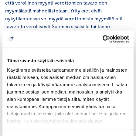
että verollinen myynti verottomien tavaroiden
myymälästä mahdollistetaan. Yritykset eivät
nykytilanteessa voi myydä verottomista myymälöistä
tavaroita verollisesti Suomen sisäisille tai tänne
saapuville matkailijoille, eikä erillisten myymälöiden
perustaminen verollisia myyntejä varten ole ollut
kannattavaa tai välttämättä edes mahdollista.
Keskuskauppakamari yhtyy esitysluonnoksessa
Tämä sivusto käyttää evästeitä
esitettyyn näkemykseen siitä, että ehdotus parantaisi
Käytämme evästeitä tarjoamamme sisällön ja mainosten
kilpailuneutraliteettia lentokenttämyymälöiden ja muiden
räätälöimiseen, sosiaalisen median ominaisuuksien
vastaavia tuotteita myyvien myymälöiden välillä.
tukemiseen ja kävijämäärämme analysoimiseen. Lisäksi
jaamme sosiaalisen median, mainosalan ja analytiikka-
Keskuskauppakamari katsoo, että muutosehdotus tulisi
alan kumppaneillemme tietoja siitä, miten käytät
saattaa eduskunnan käsiteltäväksi mahdollisimman pian
sivustoamme. Kumppanimme voivat yhdistää näitä
siten, että laki tulisi voimaan jo 1.2.2022 alkaen. Tällä
tietoja muihin tietoihin, joita olet antanut heille tai joita on
aikataululla lentokenttämyymälät pääsisivät myymään
kerätty, kun olet käyttänyt heidän palvelujaan.
tuotteita verollisesti kotimaan matkailijoille ja Suomeen