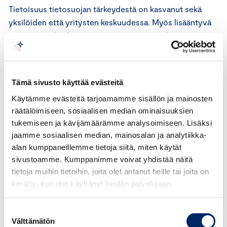
Tietoisuus tietosuojan tärkeydestä on kasvanut sekä
yksilöiden että yritysten keskuudessa. Myös lisääntyvä
uutisointi ja konkreettiset tietomurtotapaukset ja
kyberhyökkäykset ovat osaltaan lisänneet tarvetta
vahvan tunnistautumisen käyttöön. Arviomuistion
mukaan kansalaiset ovat lisänneet vahvan
Tämä sivusto käyttää evästeitä
tunnistautumisen käyttöä yksityisen sektorin
Käytämme evästeitä tarjoamamme sisällön ja mainosten
palveluissa. Voi olettaa, että markkinoilla on luotettaville
räätälöimiseen, sosiaalisen median ominaisuuksien
ja riittävän helppokäyttöisille digitaalisen
tukemiseen ja kävijämäärämme analysoimiseen. Lisäksi
henkilöllisyyden ja omien tietojen hallintamenetelmille
jaamme sosiaalisen median, mainosalan ja analytiikka-
myös tulevaisuudessa tarvetta ja kysyntää.
alan kumppaneillemme tietoja siitä, miten käytät
sivustoamme. Kumppanimme voivat yhdistää näitä
Pidämme arviomuistion esittämää tulevaisuuden visiota
tietoja muihin tietoihin, joita olet antanut heille tai joita on
digitaalisen henkilöllisyyden ja sähköisen tunnistamisen
kerätty, kun olet käyttänyt heidän palvelujaan.
kehittämisestä lähtökohtaisesti kannatettavana.
Arviomuistion toimintamalli edellyttää kuitenkin
Suostumuksen
jatkokehittämistä ja -työtä.
Välttämätön
valinta