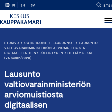
Skip
FI
EN
SV
ETSI
to
content
ETUSIVU
›
UUTISHUONE
›
LAUSUNNOT
›
LAUSUNTO
VALTIOVARAINMINISTERIÖN ARVIOMUISTIOSTA
DIGITAALISEN HENKILÖLLISYYDEN KEHITTÄMISEKSI
(VN/6802/2020)
Lausunto
valtiovarainministeriön
arviomuistiosta
digitaalisen