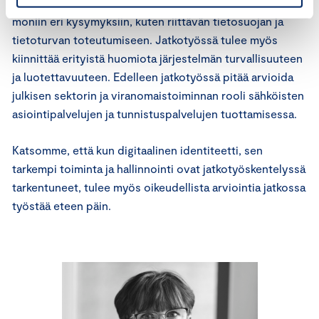
säädettäisiin lailla. Lainsäädännössä tulisi ottaa kantaa
moniin eri kysymyksiin, kuten riittävän tietosuojan ja
tietoturvan toteutumiseen. Jatkotyössä tulee myös
kiinnittää erityistä huomiota järjestelmän turvallisuuteen
ja luotettavuuteen. Edelleen jatkotyössä pitää arvioida
julkisen sektorin ja viranomaistoiminnan rooli sähköisten
asiointipalvelujen ja tunnistuspalvelujen tuottamisessa.
Katsomme, että kun digitaalinen identiteetti, sen
tarkempi toiminta ja hallinnointi ovat jatkotyöskentelyssä
tarkentuneet, tulee myös oikeudellista arviointia jatkossa
työstää eteen päin.