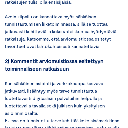
ratkaisujen tulisi olla ensisijaisia.
Avoin kilpailu on kannattava myös sähköisen
tunnistautumisen liiketoiminnassa, sillä se tuottaa
jatkuvasti kehittyviä ja koko yhteiskuntaa hyödyntäviä
ratkaisuja. Katsomme, että arviomuistiossa esitetyt
tavoitteet ovat lähtökohtaisesti kannatettavia.
2) Kommentit arviomuistiossa esitettyyn
toiminnalliseen ratkaisuun
Kun sähköinen asiointi ja verkkokauppa kasvavat
jatkuvasti, lisääntyy myös tarve tunnistautua
luotettavasti digitaalisiin palveluihin helpolla ja
luotettavalla tavalla sekä julkisen kuin yksityisen
asioinnin osalta.
EU:ssa on tunnistettu tarve kehittää koko sisämarkkinan
laajuista turvallista sähköistä tunnistamista, jonka avulla