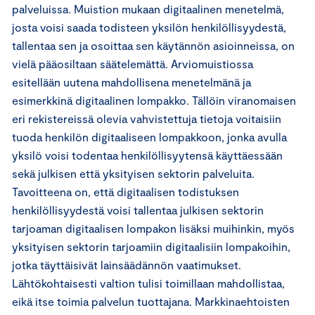
palveluissa. Muistion mukaan digitaalinen menetelmä,
josta voisi saada todisteen yksilön henkilöllisyydestä,
tallentaa sen ja osoittaa sen käytännön asioinneissa, on
vielä pääosiltaan säätelemättä. Arviomuistiossa
esitellään uutena mahdollisena menetelmänä ja
esimerkkinä digitaalinen lompakko. Tällöin viranomaisen
eri rekistereissä olevia vahvistettuja tietoja voitaisiin
tuoda henkilön digitaaliseen lompakkoon, jonka avulla
yksilö voisi todentaa henkilöllisyytensä käyttäessään
sekä julkisen että yksityisen sektorin palveluita.
Tavoitteena on, että digitaalisen todistuksen
henkilöllisyydestä voisi tallentaa julkisen sektorin
tarjoaman digitaalisen lompakon lisäksi muihinkin, myös
yksityisen sektorin tarjoamiin digitaalisiin lompakoihin,
jotka täyttäisivät lainsäädännön vaatimukset.
Lähtökohtaisesti valtion tulisi toimillaan mahdollistaa,
eikä itse toimia palvelun tuottajana. Markkinaehtoisten