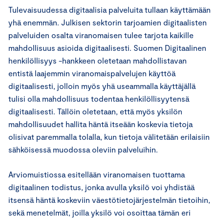
Tulevaisuudessa digitaalisia palveluita tullaan käyttämään
yhä enemmän. Julkisen sektorin tarjoamien digitaalisten
palveluiden osalta viranomaisen tulee tarjota kaikille
mahdollisuus asioida digitaalisesti. Suomen Digitaalinen
henkilöllisyys -hankkeen oletetaan mahdollistavan
entistä laajemmin viranomaispalvelujen käyttöä
digitaalisesti, jolloin myös yhä useammalla käyttäjällä
tulisi olla mahdollisuus todentaa henkilöllisyytensä
digitaalisesti. Tällöin oletetaan, että myös yksilön
mahdollisuudet hallita häntä itseään koskevia tietoja
olisivat paremmalla tolalla, kun tietoja välitetään erilaisiin
sähköisessä muodossa oleviin palveluihin.
Arviomuistiossa esitellään viranomaisen tuottama
digitaalinen todistus, jonka avulla yksilö voi yhdistää
itsensä häntä koskeviin väestötietojärjestelmän tietoihin,
sekä menetelmät, joilla yksilö voi osoittaa tämän eri