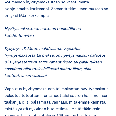
kotimainen hyvitysmaksutaso selkeästi muita
pohjoismaita korkeampi. Saman tutkimuksen mukaan se
on yksi EU:n korkeimpia.
Hyvitysmaksukustannuksen henkilöllinen
kohdentuminen
Kysymys 17: Miten mahdollinen vapautus
hyvitysmaksusta tai maksetun hyvitysmaksun palautus
olisi järjestettävä, jotta vapautuksen tai palautuksen
saaminen olisi tosiasiallisesti mahdollista, eikä
kohtuuttoman vaikeaa?
Vapautus hyvitysmaksusta tai maksetun hyvitysmaksun
palautus toteuttaminen aiheuttaisi suuren hallinnollisen
taakan ja olisi palaamista vanhaan, mitä emme kannata,
mistä syystä nykyinen budjettimalli on tältäkin osin
kannatettavin toimintatapa. Viittamme hallituksen