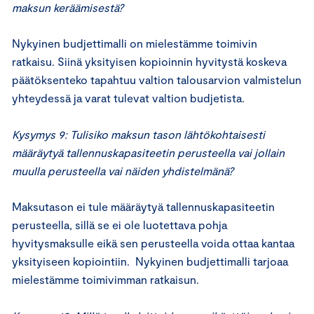
maksun keräämisestä?
Nykyinen budjettimalli on mielestämme toimivin
ratkaisu. Siinä yksityisen kopioinnin hyvitystä koskeva
päätöksenteko tapahtuu valtion talousarvion valmistelun
yhteydessä ja varat tulevat valtion budjetista.
Kysymys 9: Tulisiko maksun tason lähtökohtaisesti
määräytyä tallennuskapasiteetin perusteella vai jollain
muulla perusteella vai näiden yhdistelmänä?
Maksutason ei tule määräytyä tallennuskapasiteetin
perusteella, sillä se ei ole luotettava pohja
hyvitysmaksulle eikä sen perusteella voida ottaa kantaa
yksityiseen kopiointiin. Nykyinen budjettimalli tarjoaa
mielestämme toimivimman ratkaisun.