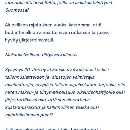
luonnollisilta henkilöiltä, joilla on laajakaistaliittymä
Suomessa?
Alueellisen rajoituksen vuoksi katsomme, että
budjettimalli on ainoa toimivan ratkaisun tarjoava
hyvitysjärjestelmämalli.
Maksuvelvollisen tilitysvelvollisuus
Kysymys 20: Jos hyvitysmaksuvelvollisuus koskisi
tallennuslaitteiden ja -alustojen valmistajia,
maahantuojia, myyjiä ja tallennuspalveluiden tarjoajia, niin
miten maksu- ja tilitysvelvollisuus oikeudenhaltijoille olisi
järjestettävissä niin, että sen aiheuttama
kustannusrasitus ja hallinnollinen taakka olisi
mahdollisimman pieni?
Tallennusalustamalli aiheuttaisi tarpeetonta ja