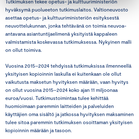
Tutkimuksen tekee opetus- ja kulttuuriministeriön
hyväksymä puolueeton tutkimuslaitos. Valtioneuvosto
asettaa opetus- ja kulttuuriministeriön esityksestä
neuvottelukunnan, jonka tehtävänä on toimia neuvoa-
antavana asiantuntijaelimenä yksityistä kappaleen
valmistamista koskevassa tutkimuksessa. Nykyinen malli
on ollut toimiva.
Vuosina 2015–2024 tehdyissä tutkimuksissa ilmenneellä
yksityisen kopioinnin laskulla ei kuitenkaan ole ollut
vaikutusta maksetun hyvityksen määrään, vaan hyvitys
on ollut vuosina 2015–2024 koko ajan 11 miljoonaa
euroa/vuosi. Tutkimustoimintaa tulee kehittää
huomioimaan paremmin laitteiden ja palveluiden
käyttäjien oma sisältö ja jatkossa hyvityksen maksaminen
tulee sitoa paremmin tutkimuksen osoittaman yksityisen
kopioinnin määrään ja tasoon.