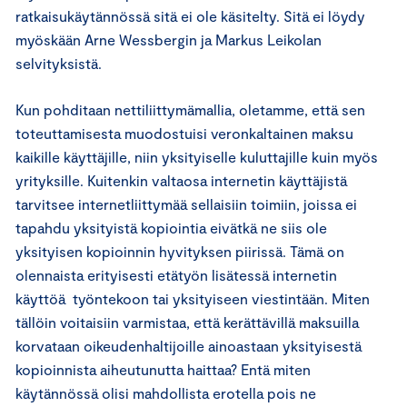
ratkaisukäytännössä sitä ei ole käsitelty. Sitä ei löydy
myöskään Arne Wessbergin ja Markus Leikolan
selvityksistä.
Kun pohditaan nettiliittymämallia, oletamme, että sen
toteuttamisesta muodostuisi veronkaltainen maksu
kaikille käyttäjille, niin yksityiselle kuluttajille kuin myös
yrityksille. Kuitenkin valtaosa internetin käyttäjistä
tarvitsee internetliittymää sellaisiin toimiin, joissa ei
tapahdu yksityistä kopiointia eivätkä ne siis ole
yksityisen kopioinnin hyvityksen piirissä. Tämä on
olennaista erityisesti etätyön lisätessä internetin
käyttöä työntekoon tai yksityiseen viestintään. Miten
tällöin voitaisiin varmistaa, että kerättävillä maksuilla
korvataan oikeudenhaltijoille ainoastaan yksityisestä
kopioinnista aiheutunutta haittaa? Entä miten
käytännössä olisi mahdollista erotella pois ne