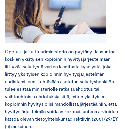
Opetus- ja kulttuuriministeriö on pyytänyt lausuntoa
koskien yksityisen kopioinnin hyvitysjärjestelmään
liittyvää selvitystä varten laaditusta kyselystä, joka
liittyy yksityisen kopioinnin hyvitysjärjestelmän
uudistamiseen. Tehtävään asetetun selvityshenkilön
tulee esittää ministeriölle ratkaisuehdotus tai
vaihtoehtoisia ehdotuksia siitä, miten yksityisen
kopioinnin hyvitys olisi mahdollista järjestää niin, että
hyvitysjärjestelmän voidaan kokonaisuutena arvioiden
katsoa olevan tietoyhteiskuntadirektiivin (2001/29/EY
(i)) mukainen.