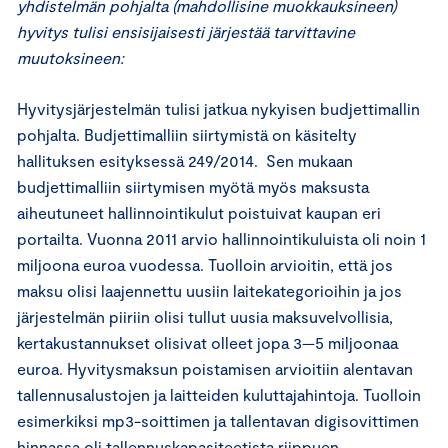
yhdistelmän pohjalta (mahdollisine muokkauksineen)
hyvitys tulisi ensisijaisesti järjestää tarvittavine
muutoksineen:
Hyvitysjärjestelmän tulisi jatkua nykyisen budjettimallin
pohjalta. Budjettimalliin siirtymistä on käsitelty
hallituksen esityksessä 249/2014. Sen mukaan
budjettimalliin siirtymisen myötä myös maksusta
aiheutuneet hallinnointikulut poistuivat kaupan eri
portailta. Vuonna 2011 arvio hallinnointikuluista oli noin 1
miljoona euroa vuodessa. Tuolloin arvioitin, että jos
maksu olisi laajennettu uusiin laitekategorioihin ja jos
järjestelmän piiriin olisi tullut uusia maksuvelvollisia,
kertakustannukset olisivat olleet jopa 3—5 miljoonaa
euroa. Hyvitysmaksun poistamisen arvioitiin alentavan
tallennusalustojen ja laitteiden kuluttajahintoja. Tuolloin
esimerkiksi mp3-soittimen ja tallentavan digisovittimen
hinnassa oli tallennuskapasiteetista riippuen