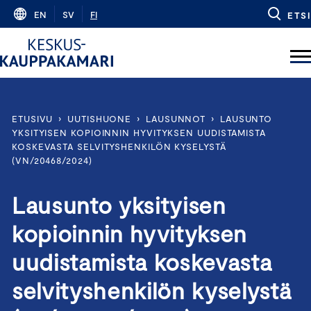
Skip
EN
SV
FI
ETSI
to
content
ETUSIVU
›
UUTISHUONE
›
LAUSUNNOT
›
LAUSUNTO
YKSITYISEN KOPIOINNIN HYVITYKSEN UUDISTAMISTA
KOSKEVASTA SELVITYSHENKILÖN KYSELYSTÄ
(VN/20468/2024)
Lausunto yksityisen
kopioinnin hyvityksen
uudistamista koskevasta
selvityshenkilön kyselystä