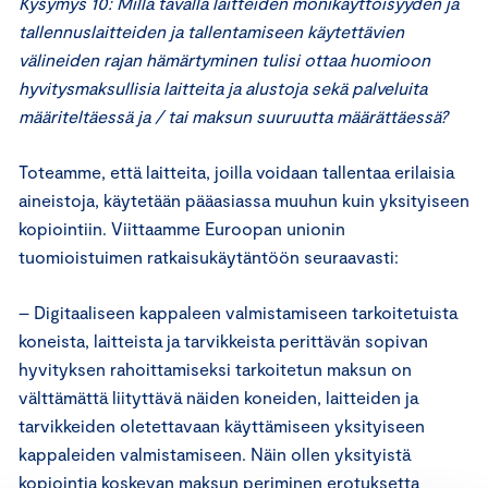
Kysymys 10: Millä tavalla laitteiden monikäyttöisyyden ja
tallennuslaitteiden ja tallentamiseen käytettävien
välineiden rajan hämärtyminen tulisi ottaa huomioon
hyvitysmaksullisia laitteita ja alustoja sekä palveluita
määriteltäessä ja / tai maksun suuruutta määrättäessä?
Toteamme, että laitteita, joilla voidaan tallentaa erilaisia
aineistoja, käytetään pääasiassa muuhun kuin yksityiseen
kopiointiin. Viittaamme Euroopan unionin
tuomioistuimen ratkaisukäytäntöön seuraavasti:
– Digitaaliseen kappaleen valmistamiseen tarkoitetuista
koneista, laitteista ja tarvikkeista perittävän sopivan
hyvityksen rahoittamiseksi tarkoitetun maksun on
välttämättä liityttävä näiden koneiden, laitteiden ja
tarvikkeiden oletettavaan käyttämiseen yksityiseen
kappaleiden valmistamiseen. Näin ollen yksityistä
kopiointia koskevan maksun periminen erotuksetta