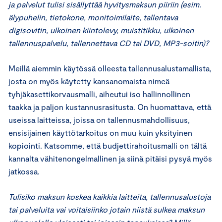
ja palvelut tulisi sisällyttää hyvitysmaksun piiriin (esim.
älypuhelin, tietokone, monitoimilaite, tallentava
digisovitin, ulkoinen kiintolevy, muistitikku, ulkoinen
tallennuspalvelu, tallennettava CD tai DVD, MP3-soitin)?
Meillä aiemmin käytössä olleesta tallennusalustamallista,
josta on myös käytetty kansanomaista nimeä
tyhjäkasettikorvausmalli, aiheutui iso hallinnollinen
taakka ja paljon kustannusrasitusta. On huomattava, että
useissa laitteissa, joissa on tallennusmahdollisuus,
ensisijainen käyttötarkoitus on muu kuin yksityinen
kopiointi. Katsomme, että budjettirahoitusmalli on tältä
kannalta vähitenongelmallinen ja siinä pitäisi pysyä myös
jatkossa.
Tulisiko maksun koskea kaikkia laitteita, tallennusalustoja
tai palveluita vai voitaisiinko jotain niistä sulkea maksun