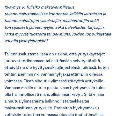
Kysymys 6: Tulisiko maksuvelvollisuus
tallennusalustamallissa kohdentaa kaikkiin laitteiden ja
tallennusalustojen valmistajiin, maahantuojiin sekä
toissijaisesti jälleenmyyjiin sekä palveluiden tarjoajiin,
jotka myyvät tuotteita tai palveluita, joiden loppukäyttäjä
voi olla yksityishenkilö?
Tallennusalustamallissa on riskinä, että yrityskäyttäjät
joutuvat todistamaan tai esittämään selvitystä siitä,
etteivät ne ole hyvitysmaksujärjestelmän piirissä, kuten
tehtiin aiemmin nk. vanhan tyhjäkasettimallin ollessa
voimassa. Tästä aiheutui ylimääräistä työtä yrityksille.
Vanhaan malliin ei tule palata, vaan hyvitysmallin tulee
olla hallinnollisesti mahdollisimman kevyt. Siitä ei saa
aiheutua ylimääräistä hallinnollista taakkaa tai
maksurasitusta yrityksille. Parhaiten hyvitysmaksu
voitaisiin toteuttaa voimassa olevalla budjettimallilla.