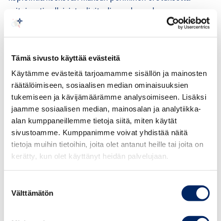
erityisesti sellaisista digitaaliseen kappaleen
valmistamiseen tarkoitetuista koneista, laitteista ja
tarvikkeista, joita ei ole annettu yksityisten käyttäjien
käyttöön ja jotka on selvästi varattu muuhun
Tämä sivusto käyttää evästeitä
tarkoitukseen kuin yksityiskäyttöön tapahtuvaan
Käytämme evästeitä tarjoamamme sisällön ja mainosten
kopiointiin, ei ole yhteensopivaa
räätälöimiseen, sosiaalisen median ominaisuuksien
tietoyhteiskuntadirektiivin 2001/29 kanssa (Padawan (C-
tukemiseen ja kävijämäärämme analysoimiseen. Lisäksi
467/08) kohta 59).
jaamme sosiaalisen median, mainosalan ja analytiikka-
alan kumppaneillemme tietoja siitä, miten käytät
– Monien toimintojen mahdollisuus ja kappaleen
sivustoamme. Kumppanimme voivat yhdistää näitä
valmistustoiminnon toissijaisuus voivat vaikuttaa
tietoja muihin tietoihin, joita olet antanut heille tai joita on
sopivan hyvityksen määrään. Viranomaisten on
kerätty, kun olet käyttänyt heidän palvelujaan.
hyvityksen määrä vahvistaessaan otettava huomioon,
kuinka suuri yksityiseen käyttöön tarkoitettujen
Suostumuksen
teoskappaleiden suhteellinen valmistuskapasiteetti
Välttämätön
valinta
alustalla on. Jos alustan käyttäjät kokonaisuutena eivät
juurikaan käytä mainittua toimintoa, on mahdollista, että