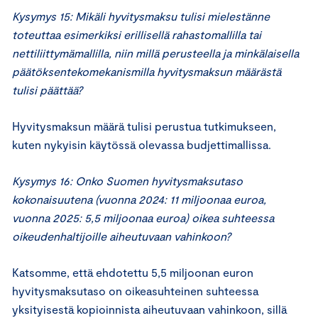
Kysymys 15: Mikäli hyvitysmaksu tulisi mielestänne
toteuttaa esimerkiksi erillisellä rahastomallilla tai
nettiliittymämallilla, niin millä perusteella ja minkälaisella
päätöksentekomekanismilla hyvitysmaksun määrästä
tulisi päättää?
Hyvitysmaksun määrä tulisi perustua tutkimukseen,
kuten nykyisin käytössä olevassa budjettimallissa.
Kysymys 16: Onko Suomen hyvitysmaksutaso
kokonaisuutena (vuonna 2024: 11 miljoonaa euroa,
vuonna 2025: 5,5 miljoonaa euroa) oikea suhteessa
oikeudenhaltijoille aiheutuvaan vahinkoon?
Katsomme, että ehdotettu 5,5 miljoonan euron
hyvitysmaksutaso on oikeasuhteinen suhteessa
yksityisestä kopioinnista aiheutuvaan vahinkoon, sillä