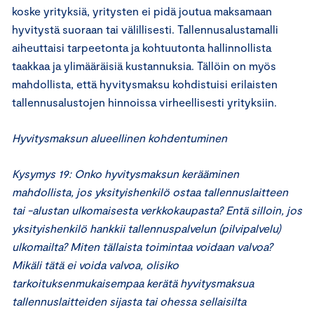
koske yrityksiä, yritysten ei pidä joutua maksamaan
hyvitystä suoraan tai välillisesti. Tallennusalustamalli
aiheuttaisi tarpeetonta ja kohtuutonta hallinnollista
taakkaa ja ylimääräisiä kustannuksia. Tällöin on myös
mahdollista, että hyvitysmaksu kohdistuisi erilaisten
tallennusalustojen hinnoissa virheellisesti yrityksiin.
Hyvitysmaksun alueellinen kohdentuminen
Kysymys 19: Onko hyvitysmaksun kerääminen
mahdollista, jos yksityishenkilö ostaa tallennuslaitteen
tai -alustan ulkomaisesta verkkokaupasta? Entä silloin, jos
yksityishenkilö hankkii tallennuspalvelun (pilvipalvelu)
ulkomailta? Miten tällaista toimintaa voidaan valvoa?
Mikäli tätä ei voida valvoa, olisiko
tarkoituksenmukaisempaa kerätä hyvitysmaksua
tallennuslaitteiden sijasta tai ohessa sellaisilta