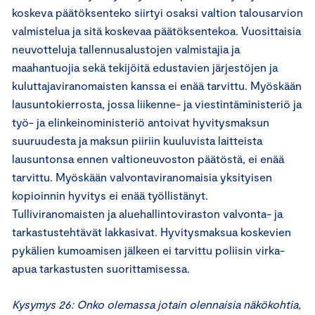
koskeva päätöksenteko siirtyi osaksi valtion talousarvion
valmistelua ja sitä koskevaa päätöksentekoa. Vuosittaisia
neuvotteluja tallennusalustojen valmistajia ja
maahantuojia sekä tekijöitä edustavien järjestöjen ja
kuluttajaviranomaisten kanssa ei enää tarvittu. Myöskään
lausuntokierrosta, jossa liikenne- ja viestintäministeriö ja
työ- ja elinkeinoministeriö antoivat hyvitysmaksun
suuruudesta ja maksun piiriin kuuluvista laitteista
lausuntonsa ennen valtioneuvoston päätöstä, ei enää
tarvittu. Myöskään valvontaviranomaisia yksityisen
kopioinnin hyvitys ei enää työllistänyt.
Tulliviranomaisten ja aluehallintoviraston valvonta- ja
tarkastustehtävät lakkasivat. Hyvitysmaksua koskevien
pykälien kumoamisen jälkeen ei tarvittu poliisin virka-
apua tarkastusten suorittamisessa.
Kysymys 26: Onko olemassa jotain olennaisia näkökohtia,