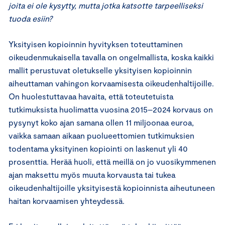
joita ei ole kysytty, mutta jotka katsotte tarpeelliseksi
tuoda esiin?
Yksityisen kopioinnin hyvityksen toteuttaminen
oikeudenmukaisella tavalla on ongelmallista, koska kaikki
mallit perustuvat oletukselle yksityisen kopioinnin
aiheuttaman vahingon korvaamisesta oikeudenhaltijoille.
On huolestuttavaa havaita, että toteutetuista
tutkimuksista huolimatta vuosina 2015–2024 korvaus on
pysynyt koko ajan samana ollen 11 miljoonaa euroa,
vaikka samaan aikaan puolueettomien tutkimuksien
todentama yksityinen kopiointi on laskenut yli 40
prosenttia. Herää huoli, että meillä on jo vuosikymmenen
ajan maksettu myös muuta korvausta tai tukea
oikeudenhaltijoille yksityisestä kopioinnista aiheutuneen
haitan korvaamisen yhteydessä.