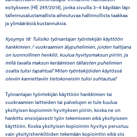
esitykseen (HE 249/2014), jonka sivuilla 3–4 käydään läpi
tallennusalustamallista aiheutuvaa hallinnollista taakkaa
ja ylimääräisiä kustannuksia.
Kysymys 18: Tulisiko työnantajan työntekijän käyttöön
hankkimien / vuokraamien älypuhelimien, joiden haltijana
on luonnollinen henkilö, kuulua hyvitysmaksun piiriin, ja
millä tavalla maksun keräämisen tällaisten puhelimien
osalta tulisi tapahtua? Miten työntekijöiden käytössä
oleviin kannettaviin tietokoneisiin tulisi suhtautua?
Työnantajan työntekijän käyttöön hankkimien tai
vuokraamien laitteiden tai palvelujen ei tule kuulua
yksityisen kopioinnin hyvityksen piiriin, koska ne on
hankittu ensisijaisesti työn tekemiseen eikä yksityiseen
käyttöön. Koska yksityisen kopioinnin hyvitys perustuu
vain yksityishenkilöiden tekemään kopiointiin eikä siis