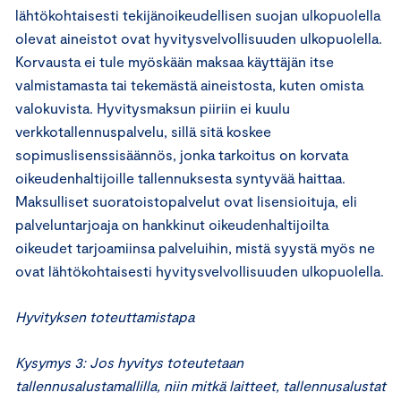
lähtökohtaisesti tekijänoikeudellisen suojan ulkopuolella
olevat aineistot ovat hyvitysvelvollisuuden ulkopuolella.
Korvausta ei tule myöskään maksaa käyttäjän itse
valmistamasta tai tekemästä aineistosta, kuten omista
valokuvista. Hyvitysmaksun piiriin ei kuulu
verkkotallennuspalvelu, sillä sitä koskee
sopimuslisenssisäännös, jonka tarkoitus on korvata
oikeudenhaltijoille tallennuksesta syntyvää haittaa.
Maksulliset suoratoistopalvelut ovat lisensioituja, eli
palveluntarjoaja on hankkinut oikeudenhaltijoilta
oikeudet tarjoamiinsa palveluihin, mistä syystä myös ne
ovat lähtökohtaisesti hyvitysvelvollisuuden ulkopuolella.
Hyvityksen toteuttamistapa
Kysymys 3: Jos hyvitys toteutetaan
tallennusalustamallilla, niin mitkä laitteet, tallennusalustat