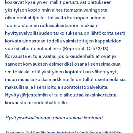
koskevat kyselyn eri mallit perustuvat oletukseen
yksityisen kopioinnin aiheuttamasta vahingosta
oikeudenhaltijoille. Toisaalta Euroopan unionin
tuomioistuimen ratkaisukäytännön mukaan
hyvitysvelvollisuuden tarkoituksena on lähtökohtaisesti
korvata ainoastaan todella valmistettujen kappaleiden
vuoksi aiheutunut vahinko (Reprobel, C-572/13).
Korvausta ei tule vaatia, jos oikeudenhaltijat ovat jo
saaneet korvauksen esimerkiksi osana lisenssimaksua.
On tosiasia, että yksityinen kopiointi on vähentynyt,
muun muassa koska markkinoille on tullut useita erilaisia
maksullisia ja lisensioituja suoratoistopalveluita.
Hyvitysjärjestelmän ei tule aiheuttaa kaksinkertaista
korvausta oikeudenhaltijoille.
Hyvitysvelvollisuuden piiriin kuuluva kopiointi
Kysymys 2: Minkälainen kopiointi yksityiseen käyttöön