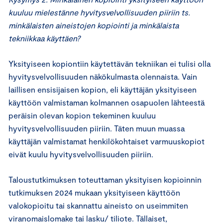
kuuluu mielestänne hyvitysvelvollisuuden piiriin ts.
minkälaisten aineistojen kopiointi ja minkälaista
tekniikkaa käyttäen?
Yksityiseen kopiontiin käytettävän tekniikan ei tulisi olla
hyvitysvelvollisuuden näkökulmasta olennaista. Vain
laillisen ensisijaisen kopion, eli käyttäjän yksityiseen
käyttöön valmistaman kolmannen osapuolen lähteestä
peräisin olevan kopion tekeminen kuuluu
hyvitysvelvollisuuden piiriin. Täten muun muassa
käyttäjän valmistamat henkilökohtaiset varmuuskopiot
eivät kuulu hyvitysvelvollisuuden piiriin.
Taloustutkimuksen toteuttaman yksityisen kopioinnin
tutkimuksen 2024 mukaan yksityiseen käyttöön
valokopioitu tai skannattu aineisto on useimmiten
viranomaislomake tai lasku/ tiliote. Tällaiset,