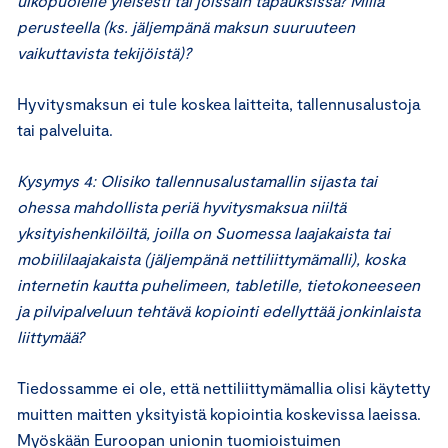
ulkopuolelle yleisesti tai joissain tapauksissa? Millä
perusteella (ks. jäljempänä maksun suuruuteen
vaikuttavista tekijöistä)?
Hyvitysmaksun ei tule koskea laitteita, tallennusalustoja
tai palveluita.
Kysymys 4: Olisiko tallennusalustamallin sijasta tai
ohessa mahdollista periä hyvitysmaksua niiltä
yksityishenkilöiltä, joilla on Suomessa laajakaista tai
mobiililaajakaista (jäljempänä nettiliittymämalli), koska
internetin kautta puhelimeen, tabletille, tietokoneeseen
ja pilvipalveluun tehtävä kopiointi edellyttää jonkinlaista
liittymää?
Tiedossamme ei ole, että nettiliittymämallia olisi käytetty
muitten maitten yksityistä kopiointia koskevissa laeissa.
Myöskään Euroopan unionin tuomioistuimen