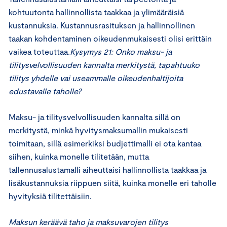
kohtuutonta hallinnollista taakkaa ja ylimääräisiä
kustannuksia. Kustannusrasituksen ja hallinnollinen
taakan kohdentaminen oikeudenmukaisesti olisi erittäin
vaikea toteuttaa.
Kysymys 21: Onko maksu- ja
tilitysvelvollisuuden kannalta merkitystä, tapahtuuko
tilitys yhdelle vai useammalle oikeudenhaltijoita
edustavalle taholle?
Maksu- ja tilitysvelvollisuuden kannalta sillä on
merkitystä, minkä hyvitysmaksumallin mukaisesti
toimitaan, sillä esimerkiksi budjettimalli ei ota kantaa
siihen, kuinka monelle tilitetään, mutta
tallennusalustamalli aiheuttaisi hallinnollista taakkaa ja
lisäkustannuksia riippuen siitä, kuinka monelle eri taholle
hyvityksiä tilitettäisiin.
Maksun keräävä taho ja maksuvarojen tilitys