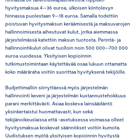
hyvitysmaksua 4—36 euroa, ulkoisen kiintolevyn
hinnassa puolestaan 9—18 euroa. Samalla todettiin
poistuvan hyvitysmaksun keräämisestä ja maksuvarojen
hallinnoimisesta aiheutuvat kulut, jotka aiemmassa
järjestelmässä katettiin maksun tuotosta. Perintä- ja
hallinnointikulut olivat tuolloin noin 500 000—700 000
euroa vuodessa. Yksityisen kopioinnin
tutkimustoimintaan käytettävää osaa lukuun ottamatta
koko määräraha voitiin suorittaa hyvityksenä tekijöille.
Budjettimalliin siirryttäessä myös järjestelmän
hallinnointi keveni ja järjestelmän kustannustehokkuus
parani merkittävästi. Asiaa koskeva lainsäädäntö
yksinkertaistui huomattavasti, kun sekä
tekijänoikeuslaissa että -asetuksessa voimassa olleet
hyvitysmaksua koskevat säännökset voitiin kumota.
Uudistuksen myötä yksityisen kopioinnin hyvitystä