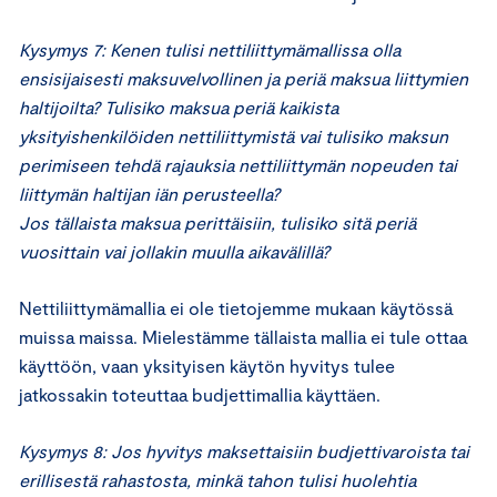
Kysymys 7: Kenen tulisi nettiliittymämallissa olla
ensisijaisesti maksuvelvollinen ja periä maksua liittymien
haltijoilta? Tulisiko maksua periä kaikista
yksityishenkilöiden nettiliittymistä vai tulisiko maksun
perimiseen tehdä rajauksia nettiliittymän nopeuden tai
liittymän haltijan iän perusteella?
Jos tällaista maksua perittäisiin, tulisiko sitä periä
vuosittain vai jollakin muulla aikavälillä?
Nettiliittymämallia ei ole tietojemme mukaan käytössä
muissa maissa. Mielestämme tällaista mallia ei tule ottaa
käyttöön, vaan yksityisen käytön hyvitys tulee
jatkossakin toteuttaa budjettimallia käyttäen.
Kysymys 8: Jos hyvitys maksettaisiin budjettivaroista tai
erillisestä rahastosta, minkä tahon tulisi huolehtia