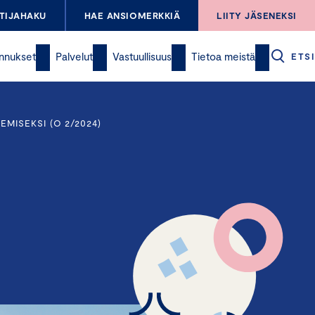
TIJAHAKU
HAE ANSIOMERKKIÄ
LIITY JÄSENEKSI
nnukset
Palvelut
Vastuullisuus
Tietoa meistä
ETSI
MISEKSI (O 2/2024)