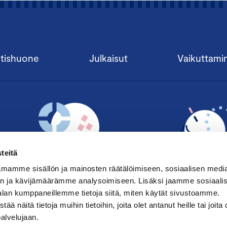
tishuone
Julkaisut
Vaikuttami
teitä
mamme sisällön ja mainosten räätälöimiseen, sosiaalisen medi
n ja kävijämäärämme analysoimiseen. Lisäksi jaamme sosiaali
alan kumppaneillemme tietoja siitä, miten käytät sivustoamme.
TILAA UUTISKIRJE ›
LIITY JÄSENE
näitä tietoja muihin tietoihin, joita olet antanut heille tai joita 
palvelujaan.