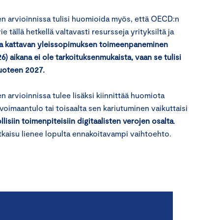
n arvioinnissa tulisi huomioida myös, että OECD:n
 tällä hetkellä valtavasti resursseja yrityksiltä ja
ja kattavan yleissopimuksen toimeenpaneminen
) aikana ei ole tarkoituksenmukaista, vaan se tulisi
 vuoteen 2027.
arvioinnissa tulee lisäksi kiinnittää huomiota
 voimaantulo tai toisaalta sen kariutuminen vaikuttaisi
lisiin toimenpiteisiin digitaalisten verojen osalta
.
kaisu lienee lopulta ennakoitavampi vaihtoehto.
a