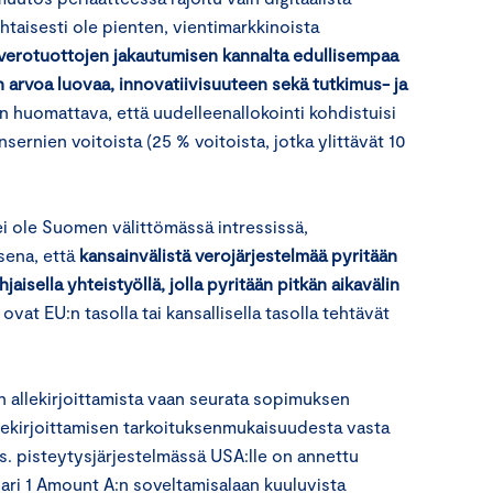
ohtaisesti ole pienten, vientimarkkinoista
erotuottojen jakautumisen kannalta edullisempaa
an arvoa luovaa, innovatiivisuuteen sekä tutkimus- ja
n huomattava, että uudelleenallokointi kohdistuisi
ernien voitoista (25 % voitoista, jotka ylittävät 10
ei ole Suomen välittömässä intressissä,
sena, että
kansainvälistä verojärjestelmää pyritään
isella yhteistyöllä, jolla pyritään pitkän aikavälin
vat EU:n tasolla tai kansallisella tasolla tehtävät
 allekirjoittamista vaan seurata sopimuksen
ekirjoittamisen tarkoituksenmukaisuudesta vasta
. pisteytysjärjestelmässä USA:lle on annettu
lari 1 Amount A:n soveltamisalaan kuuluvista