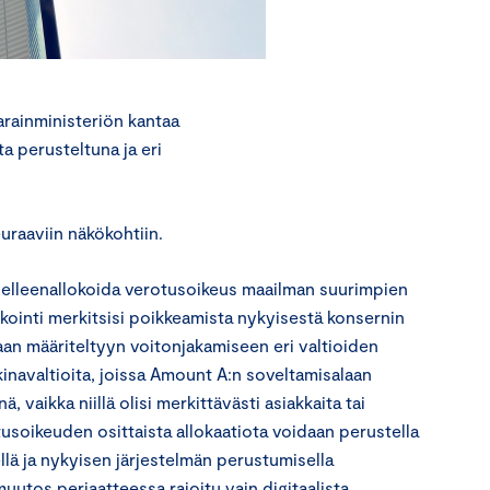
rainministeriön kantaa
a perusteltuna ja eri
uraaviin näkökohtiin.
delleenallokoida verotusoikeus maailman suurimpien
kointi merkitsisi poikkeamista nykyisestä konsernin
an määriteltyyn voitonjakamiseen eri valtioiden
kkinavaltioita, joissa Amount A:n soveltamisalaan
ä, vaikka niillä olisi merkittävästi asiakkaita tai
otusoikeuden osittaista allokaatiota voidaan perustella
ellä ja nykyisen järjestelmän perustumisella
muutos periaatteessa rajoitu vain digitaalista