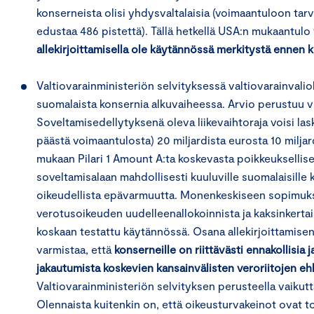
konserneista olisi yhdysvaltalaisia (voimaantuloon tar
edustaa 486 pistettä). Tällä hetkellä USA:n mukaantulo
allekirjoittamisella ole käytännössä merkitystä ennen 
Valtiovarainministeriön selvityksessä valtiovarainvalio
suomalaista konsernia alkuvaiheessa. Arvio perustuu v
Soveltamisedellytyksenä oleva liikevaihtoraja voisi l
päästä voimaantulosta) 20 miljardista eurosta 10 mil
mukaan Pilari 1 Amount A:ta koskevasta poikkeuksellis
soveltamisalaan mahdollisesti kuuluville suomalaisille k
oikeudellista epävarmuutta. Monenkeskiseen sopimukse
verotusoikeuden uudelleenallokoinnista ja kaksinkertai
koskaan testattu käytännössä. Osana allekirjoittamis
varmistaa, että
konserneille on riittävästi ennakollisia
jakautumista koskevien kansainvälisten veroriitojen eh
Valtiovarainministeriön selvityksen perusteella vaikutt
Olennaista kuitenkin on, että oikeusturvakeinot ovat t