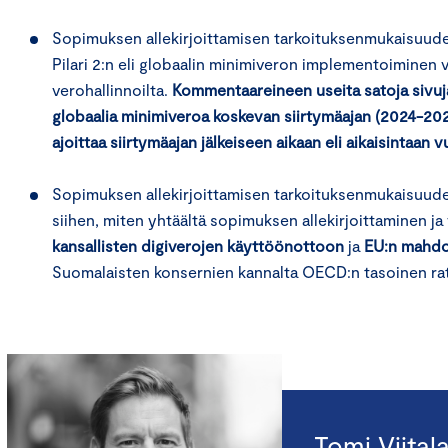
Sopimuksen allekirjoittamisen tarkoituksenmukaisuude
Pilari 2:n eli globaalin minimiveron implementoiminen vie
verohallinnoilta.
Kommentaareineen useita satoja sivu
globaalia minimiveroa koskevan siirtymäajan (2024-2026
ajoittaa siirtymäajan jälkeiseen aikaan eli aikaisintaan
Sopimuksen allekirjoittamisen tarkoituksenmukaisuuden 
siihen, miten yhtäältä sopimuksen allekirjoittaminen ja
kansallisten digiverojen käyttöönottoon
ja
EU:n mahdol
Suomalaisten konsernien kannalta OECD:n tasoinen rat
Tomi Viital