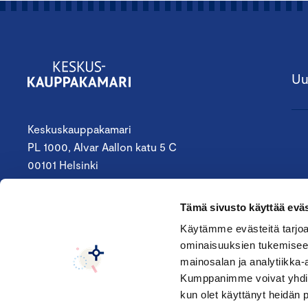
Uu
Keskuskauppakamari
PL 1000, Alvar Aallon katu 5 C
00101 Helsinki
09 4242 6200
Tämä sivusto käyttää eväs
keskuskauppakamari@chamber.fi
Käytämme evästeitä tarjoa
ominaisuuksien tukemisee
Seuraa meitä:
mainosalan ja analytiikka-
Kumppanimme voivat yhdistää 
kun olet käyttänyt heidän 