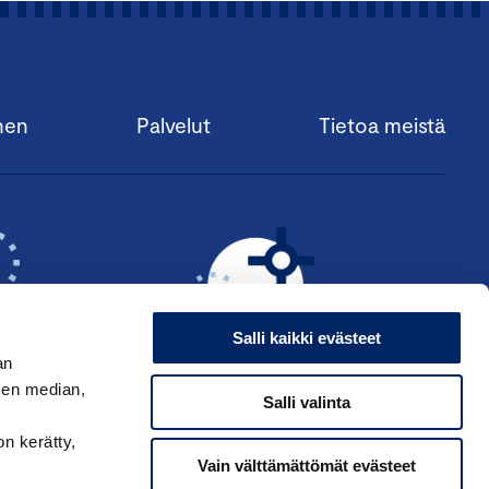
nen
Palvelut
Tietoa meistä
Salli kaikki evästeet
an
sen median,
Salli valinta
KSI ›
HAE ANSIOMERKKIÄ ›
on kerätty,
Vain välttämättömät evästeet