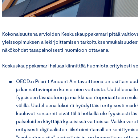
Kokonaisuutena arvioiden Keskuskauppakamari pitää valtiova
yleissopimuksen allekirjoittamisen tarkoituksenmukaisuudest
näkökohdat tasapainoisesti huomioon ottavana.
Keskuskauppakamari haluaa kiinnittää huomiota erityisesti se
OECD:n Pilari 1 Amount A:n tavoitteena on osittain uu
ja kannattavimpien konsernien voitoista. Uudelleenallo
fyysiseen läsnäoloon ja markkinaehtoperiaatteen muka
välillä. Uudelleenallokointi hyödyttäisi erityisesti mar
kuuluvat konsernit eivät tällä hetkellä ole fyysisesti läsn
palveluiden käyttäjiä kyseisissä valtioissa. Vaikka ver
erityisesti digitaalisten liiketoimintamallien kehittymis
”vanhentuneisiin” periaatteisiin, on huomattava, ettei 