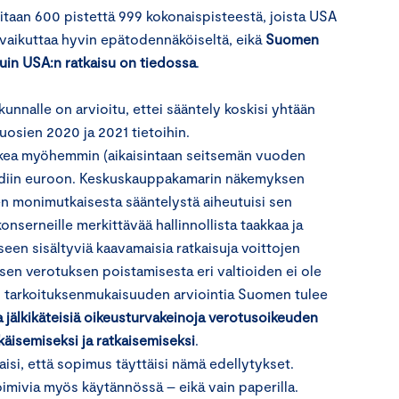
vitaan 600 pistettä 999 kokonaispisteestä, joista USA
 vaikuttaa hyvin epätodennäköiseltä, eikä
Suomen
kuin USA:n ratkaisu on tiedossa
.
kunnalle on arvioitu, ettei sääntely koskisi yhtään
uosien 2020 ja 2021 tietoihin.
askea myöhemmin (aikaisintaan seitsemän vuoden
jardiin euroon. Keskuskauppakamarin näkemyksen
en monimutkaisesta sääntelystä aiheutuisi sen
onserneille merkittävää hallinnollista taakkaa ja
en sisältyviä kaavamaisia ratkaisuja voittojen
sen verotuksen poistamisesta eri valtioiden ei ole
en tarkoituksenmukaisuuden arviointia Suomen tulee
 ja jälkikäteisiä oikeusturvakeinoja verotusoikeuden
käisemiseksi ja ratkaisemiseksi
.
aisi, että sopimus täyttäisi nämä edellytykset.
oimivia myös käytännössä – eikä vain paperilla.