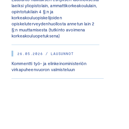
laeiksi yliopistolain, ammattikorkeakoululain,
opintotukilain 4 §:n ja
korkeakouluopiskelijoiden
opiskeluterveydenhuollosta annetun lain 2
§:n muuttamisesta (tutkinto avoimena
korkeakouluopetuksena)
26.05.2026 / LAUSUNNOT
Kommentti työ- ja elinkeinoministeriön
virkapuheenvuoron valmisteluun