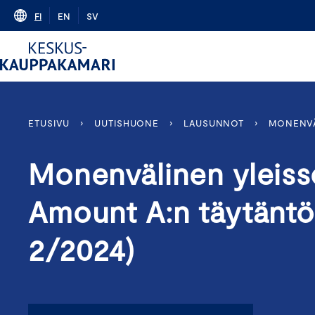
Skip
FI
EN
SV
to
content
ETUSIVU
›
UUTISHUONE
›
LAUSUNNOT
›
MONENVÄL
Monenvälinen yleisso
Amount A:n täytänt
2/2024)