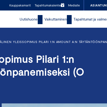
Kauppakamarit
Tapahtumakalenteri
Medialle
ASIANTUN
Uutishuone
Vaikuttaminen
Tapahtumat ja valme
INEN YLEISSOPIMUS PILARI 1:N AMOUNT A:N TÄYTÄNTÖÖNPANE
pimus Pilari 1:n
öönpanemiseksi (O