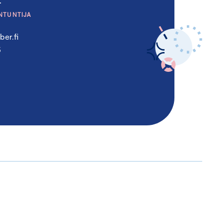
NTUNTIJA
er.fi
5