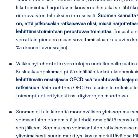
liiketoimintaa harjoittaviin konserneihin eikä se lähtök
riippuvaisten talouksien intressissä.
Suomen kannalta v
on, että jatkossakin ratkaisevaa olisi, missä harjoiteta
kehittämistoimintaan perustuvaa toimintaa.
Toisaalta o
verrattain pieneen osaan soveltamisalaan kuuluvien kons
%:n kannattavuusrajan).
Vaikka nyt ehdotettu verotulojen uudelleenallokaatio 
Keskuskauppakamari pitää sinällään tarkoituksenmukai
kehittämään ensisijassa OECD:ssä tapahtuvalla laajapohja
ratkaisuun
. Vaihtoehtona OECD:n tasoiselle ratkaisulle o
toimenpiteet erityisesti ns. digiverojen muodossa.
Suomen ei tule kiirehtiä monenvälisen yleissopimuksen
voimaantulon etenemistä ja tehdä oma päätöksensä all
sen jälkeen. Sopimuksen voimaantulon ratkaisevassa ns
ylivoimaisesti suurin merkitys, koska merkittävä osa Pi