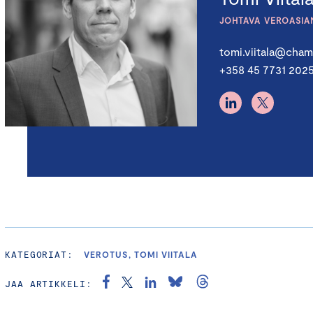
JOHTAVA VEROASIA
tomi.viitala@chamb
+358 45 7731 202
KATEGORIAT:
VEROTUS, TOMI VIITALA
JAA ARTIKKELI: