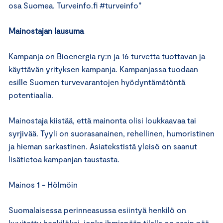
osa Suomea. Turveinfo.fi #turveinfo”
Mainostajan lausuma
Kampanja on Bioenergia ry:n ja 16 turvetta tuottavan ja
käyttävän yrityksen kampanja. Kampanjassa tuodaan
esille Suomen turvevarantojen hyödyntämätöntä
potentiaalia.
Mainostaja kiistää, että mainonta olisi loukkaavaa tai
syrjivää. Tyyli on suorasanainen, rehellinen, humoristinen
ja hieman sarkastinen. Asiatekstistä yleisö on saanut
lisätietoa kampanjan taustasta.
Mainos 1 - Hölmöin
Suomalaisessa perinneasussa esiintyä henkilö on
kuvitettu henkilöksi, jonka ihmispään tilalla on aasin pää.