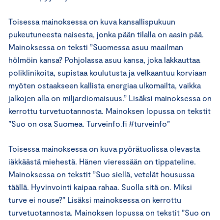
Toisessa mainoksessa on kuva kansallispukuun
pukeutuneesta naisesta, jonka pään tilalla on aasin pää.
Mainoksessa on teksti ”Suomessa asuu maailman
hölmöin kansa? Pohjolassa asuu kansa, joka lakkauttaa
poliklinikoita, supistaa koulutusta ja velkaantuu korviaan
myöten ostaakseen kallista energiaa ulkomailta, vaikka
jalkojen alla on miljardiomaisuus.” Lisäksi mainoksessa on
kerrottu turvetuotannosta. Mainoksen lopussa on tekstit
”Suo on osa Suomea. Turveinfo.fi #turveinfo”
Toisessa mainoksessa on kuva pyörätuolissa olevasta
iäkkäästä miehestä. Hänen vieressään on tippateline.
Mainoksessa on tekstit ”Suo siellä, vetelät housussa
täällä. Hyvinvointi kaipaa rahaa. Suolla sitä on. Miksi
turve ei nouse?” Lisäksi mainoksessa on kerrottu
turvetuotannosta. Mainoksen lopussa on tekstit ”Suo on