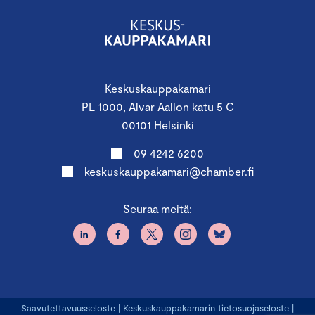
Keskuskauppakamari
PL 1000, Alvar Aallon katu 5 C
00101 Helsinki
09 4242 6200
keskuskauppakamari@chamber.fi
Seuraa meitä:
Saavutettavuusseloste
|
Keskuskauppakamarin tietosuojaseloste
|