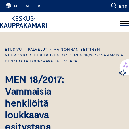
Skip
FI
EN
SV
ETSI
to
content
ETUSIVU
›
PALVELUT
›
MAINONNAN EETTINEN
NEUVOSTO
›
ETSI LAUSUNTOA
›
MEN 18/2017: VAMMAISIA
HENKILÖITÄ LOUKKAAVA ESITYSTAPA
MEN 18/2017:
Vammaisia
henkilöitä
loukkaava
esitystapa