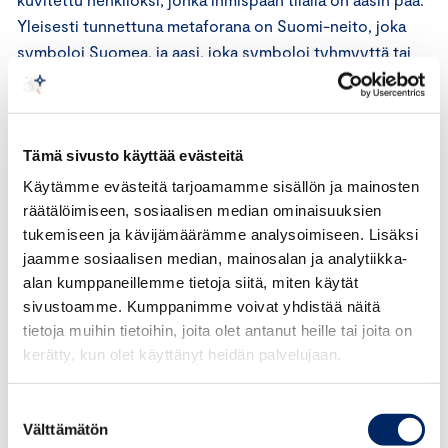
Yleisesti tunnettuna metaforana on Suomi-neito, joka
symboloi Suomea, ja aasi, joka symboloi tyhmyyttä tai
hitautta. Symbolit auttavat mainoksen lukijaa
ymmärtämään otsikon ja lukemaan teksti. Otsikossa on
kysymysmerkki, mikä haastaa lukijaa ajattelemaan kansan
mahdollista hölmöyttä ja sen syitä.
Tämä sivusto käyttää evästeitä
Käytämme evästeitä tarjoamamme sisällön ja mainosten
Hölmöin-sanalla viitataan vain turpeen käytön
räätälöimiseen, sosiaalisen median ominaisuuksien
nykyratkaisuihin. Mainostaja kehottaa vaatimaan järkeä
tukemiseen ja kävijämäärämme analysoimiseen. Lisäksi
harjoitettuun energiapolitiikkaan.
jaamme sosiaalisen median, mainosalan ja analytiikka-
alan kumppaneillemme tietoja siitä, miten käytät
sivustoamme. Kumppanimme voivat yhdistää näitä
Mainos 2 – Suo siellä
tietoja muihin tietoihin, joita olet antanut heille tai joita on
kerätty, kun olet käyttänyt heidän palvelujaan.
Mainos korostaa turpeen käytön positiivista vaikutusta
kansantaloudelle. Pyörätuolissa esiintyvä henkilö kuvaa
Suostumuksen
terveydenhoitoa saavaa henkilöä. Energiapäätökset ja
Välttämätön
valinta
terveydenhoito ovat rinnastettavissa, koska tuloilla ja