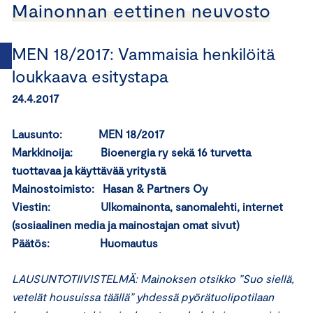
Mainonnan eettinen neuvosto
MEN 18/2017: Vammaisia henkilöitä
loukkaava esitystapa
24.4.2017
Lausunto: MEN 18/2017
Markkinoija: Bioenergia ry sekä 16 turvetta
tuottavaa ja käyttävää yritystä
Mainostoimisto: Hasan & Partners Oy
Viestin: Ulkomainonta, sanomalehti, internet
(sosiaalinen media ja mainostajan omat sivut)
Päätös: Huomautus
LAUSUNTOTIIVISTELMÄ: Mainoksen otsikko
”Suo siellä,
vetelät housuissa täällä” yhdessä
pyörätuolipotilaan