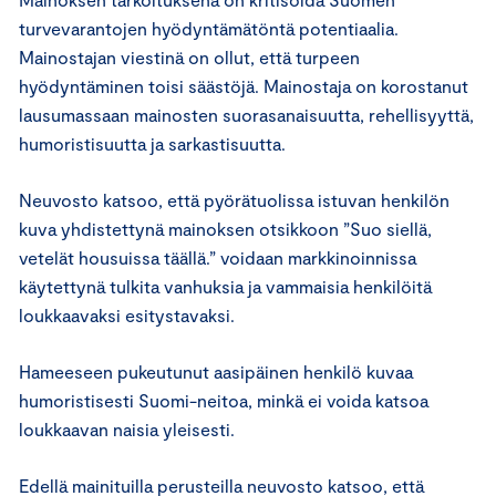
turvevarantojen hyödyntämätöntä potentiaalia.
Mainostajan viestinä on ollut, että turpeen
hyödyntäminen toisi säästöjä. Mainostaja on korostanut
lausumassaan mainosten suorasanaisuutta, rehellisyyttä,
humoristisuutta ja sarkastisuutta.
Neuvosto katsoo, että pyörätuolissa istuvan henkilön
kuva yhdistettynä mainoksen otsikkoon ”Suo siellä,
vetelät housuissa täällä.” voidaan markkinoinnissa
käytettynä tulkita vanhuksia ja vammaisia henkilöitä
loukkaavaksi esitystavaksi.
Hameeseen pukeutunut aasipäinen henkilö kuvaa
humoristisesti Suomi-neitoa, minkä ei voida katsoa
loukkaavan naisia yleisesti.
Edellä mainituilla perusteilla neuvosto katsoo, että