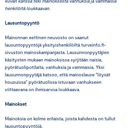
kuvan kanssa teki mainoksesta vanhuksia ja vammaisia
henkilöitä loukkaavan.
Lausuntopyyntö
Mainonnan eettinen neuvosto on saanut
lausuntopyyntöjä yksityishenkilöiltä turveinfo.fi-
sivuston mainoskampanjasta. Lausunnonpyytäjien
käsitysten mukaan mainoksissa syrjitään naisia,
pyörätuolipotilaita, vanhuksia ja vammaisia. Yksi
lausunnonpyytäjä katsoo, että mainoslause ”löysät
housuissa” pyörätuolissa istuvaan vanhukseen
viittaavana on ihmisarvoa loukkaava.
Mainokset
Mainoksia on kolme erilaista, joista kahdesta on tullut
lausuntopyyntöjä.