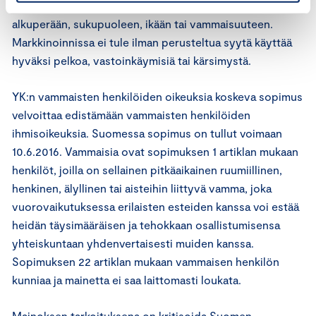
syrjintää, joka perustuu esimerkiksi kansalliseen
alkuperään, sukupuoleen, ikään tai vammaisuuteen.
Markkinoinnissa ei tule ilman perusteltua syytä käyttää
hyväksi pelkoa, vastoinkäymisiä tai kärsimystä.
YK:n vammaisten henkilöiden oikeuksia koskeva sopimus
velvoittaa edistämään vammaisten henkilöiden
ihmisoikeuksia. Suomessa sopimus on tullut voimaan
10.6.2016. Vammaisia ovat sopimuksen 1 artiklan mukaan
henkilöt, joilla on sellainen pitkäaikainen ruumiillinen,
henkinen, älyllinen tai aisteihin liittyvä vamma, joka
vuorovaikutuksessa erilaisten esteiden kanssa voi estää
heidän täysimääräisen ja tehokkaan osallistumisensa
yhteiskuntaan yhdenvertaisesti muiden kanssa.
Sopimuksen 22 artiklan mukaan vammaisen henkilön
kunniaa ja mainetta ei saa laittomasti loukata.
Mainoksen tarkoituksena on kritisoida Suomen