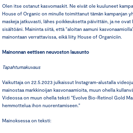
Olen itse ostanut kasvomaskit. Ne eivät ole kuuluneet kampanj
House of Organic on minulle toimittanut tämän kampanjan y
maskeja jatkuvasti, lähes poikkeuksetta päivittäin, ja ne ova
sisältöäni. Maininta siitä, että "aloitan aamuni kasvonaamiolla
mainontaan verrattavissa, eikä liity House of Organiciin.
Mainonnan eettisen neuvoston lausunto
Tapahtumakuvaus
Vaikuttaja on 22.5.2023 julkaissut Instagram-alustalla videoju
mainostaa markkinoijan kasvonaamioita, muun ohella kullanv
Videossa on muun ohella teksti ”Evolve Bio-Retinol Gold Mas
hemmottelua ihon nuorentamiseen.”
Mainoksessa on teksti: