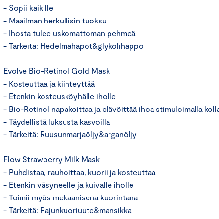
- Sopii kaikille
- Maailman herkullisin tuoksu
- Ihosta tulee uskomattoman pehmeä
- Tärkeitä: Hedelmähapot&glykolihappo
Evolve Bio-Retinol Gold Mask
- Kosteuttaa ja kiinteyttää
- Etenkin kosteusköyhälle iholle
- Bio-Retinol napakoittaa ja elävöittää ihoa stimuloimalla kol
- Täydellistä luksusta kasvoilla
- Tärkeitä: Ruusunmarjaöljy&arganöljy
Flow Strawberry Milk Mask
- Puhdistaa, rauhoittaa, kuorii ja kosteuttaa
- Etenkin väsyneelle ja kuivalle iholle
- Toimii myös mekaanisena kuorintana
- Tärkeitä: Pajunkuoriuute&mansikka