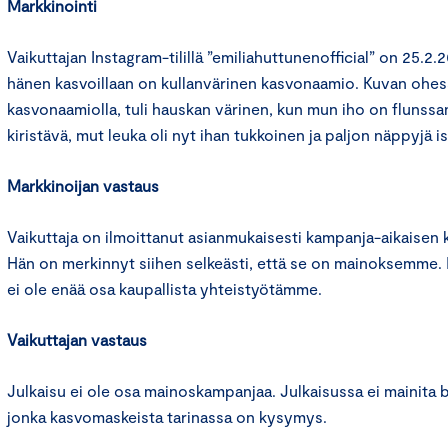
Markkinointi
Vaikuttajan Instagram-tilillä ”emiliahuttunenofficial” on 25.2.2
hänen kasvoillaan on kullanvärinen kasvonaamio. Kuvan ohess
kasvonaamiolla, tuli hauskan värinen, kun mun iho on flunssan
kiristävä, mut leuka oli nyt ihan tukkoinen ja paljon näppyjä i
Markkinoijan vastaus
Vaikuttaja on ilmoittanut asianmukaisesti kampanja-aikaisen 
Hän on merkinnyt siihen selkeästi, että se on mainoksemme. E
ei ole enää osa kaupallista yhteistyötämme.
Vaikuttajan vastaus
Julkaisu ei ole osa mainoskampanjaa. Julkaisussa ei mainita b
jonka kasvomaskeista tarinassa on kysymys.