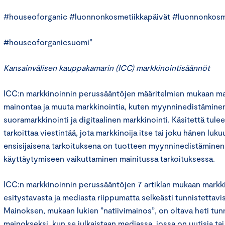
#houseoforganic #luonnonkosmetiikkapäivät #luonnonkosm
#houseoforganicsuomi”
Kansainvälisen kauppakamarin (ICC) markkinointisäännöt
ICC:n markkinoinnin perussääntöjen määritelmien mukaan mar
mainontaa ja muuta markkinointia, kuten myynninedistäminen
suoramarkkinointi ja digitaalinen markkinointi. Käsitettä tulee 
tarkoittaa viestintää, jota markkinoija itse tai joku hänen luku
ensisijaisena tarkoituksena on tuotteen myynninedistäminen t
käyttäytymiseen vaikuttaminen mainitussa tarkoituksessa.
ICC:n markkinoinnin perussääntöjen 7 artiklan mukaan markk
esitystavasta ja mediasta riippumatta selkeästi tunnistettavi
Mainoksen, mukaan lukien ”natiivimainos”, on oltava heti tun
mainokseksi, kun se julkaistaan mediassa, jossa on uutisia tai