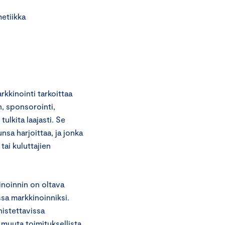
etiikka
kkinointi tarkoittaa
, sponsorointi,
tulkita laajasti. Se
unsa harjoittaa, ja jonka
ai kuluttajien
inoinnin on oltava
ssa markkinoinniksi.
nistettavissa
 muuta toimituksellista