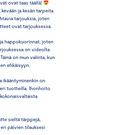
t ovat taas täällä!
 kevään ja kesän tarpeita
tavia tarjouksia, joten
otteet ovat tarjouksessa.
ja happokuorinnat, joten
rjouksessa on videolta
Tämä on mun valinta, kun
ien ehkäisyyn.
ina ikääntyminenkin on
eri tuotteilla. Ihonhoito
 kokonaisvaltaista
tte sieltä tärppejä,
eri päivien tilauksesi