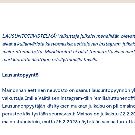
LAUSUNTOTIIVISTELMÄ: Vaikuttaja julkaisi meneillään oleva
aikana kullanväristä kasvomaskia esittelevän Instagram-julkai
mainostunnistetta. Markkinointi ei ollut tunnistettavissa mar
markkinointisääntöjen edellyttämällä tavalla.
Lausuntopyyntö
Mainonnan eettinen neuvosto on saanut lausuntopyynnön yks
vaikuttaja Emilia Väätäisen Instagram-tilin ”emiliahuttunenoffic
Lausunnonpyytäjän käsityksen mukaan julkaisu on piilomain
perustee käsitystään seuraavasti: Mainos on julkaistu 22.2.2
mainostunnistein, mutta 25.2.2023 näytetään samaa tuotetta