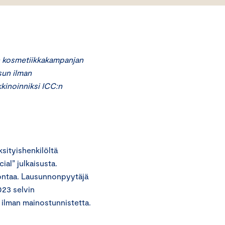
n kosmetiikkakampanjan
sun ilman
kkinoinniksi ICC:n
ityishenkilöltä
ial” julkaisusta.
ontaa. Lausunnonpyytäjä
023 selvin
 ilman mainostunnistetta.