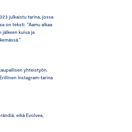
023 julkaistu tarina, jossa
a on teksti: ”Aamu alkaa
 jälkeen kuiva ja
skemässä.”
kaupallisen yhteistyön.
rillinen Instagram-tarina
rändiä, eikä Evolvea,