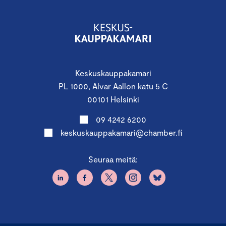
Keskuskauppakamari
PL 1000, Alvar Aallon katu 5 C
00101 Helsinki
09 4242 6200
keskuskauppakamari@chamber.fi
Seuraa meitä: