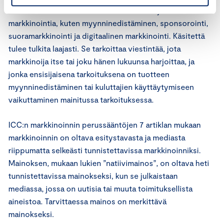
mukaan markkinointi tarkoittaa mainontaa ja muuta
markkinointia, kuten myynninedistäminen, sponsorointi,
suoramarkkinointi ja digitaalinen markkinointi. Käsitettä
tulee tulkita laajasti. Se tarkoittaa viestintää, jota
markkinoija itse tai joku hänen lukuunsa harjoittaa, ja
jonka ensisijaisena tarkoituksena on tuotteen
myynninedistäminen tai kuluttajien käyttäytymiseen
vaikuttaminen mainitussa tarkoituksessa.
ICC:n markkinoinnin perussääntöjen 7 artiklan mukaan
markkinoinnin on oltava esitystavasta ja mediasta
riippumatta selkeästi tunnistettavissa markkinoinniksi.
Mainoksen, mukaan lukien ”natiivimainos”, on oltava heti
tunnistettavissa mainokseksi, kun se julkaistaan
mediassa, jossa on uutisia tai muuta toimituksellista
aineistoa. Tarvittaessa mainos on merkittävä
mainokseksi.