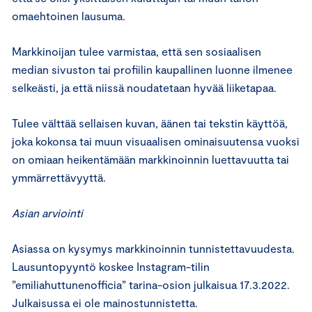
omaehtoinen lausuma.
Markkinoijan tulee varmistaa, että sen sosiaalisen
median sivuston tai profiilin kaupallinen luonne ilmenee
selkeästi, ja että niissä noudatetaan hyvää liiketapaa.
Tulee välttää sellaisen kuvan, äänen tai tekstin käyttöä,
joka kokonsa tai muun visuaalisen ominaisuutensa vuoksi
on omiaan heikentämään markkinoinnin luettavuutta tai
ymmärrettävyyttä.
Asian arviointi
Asiassa on kysymys markkinoinnin tunnistettavuudesta.
Lausuntopyyntö koskee Instagram-tilin
”emiliahuttunenofficia” tarina-osion julkaisua 17.3.2022.
Julkaisussa ei ole mainostunnistetta.