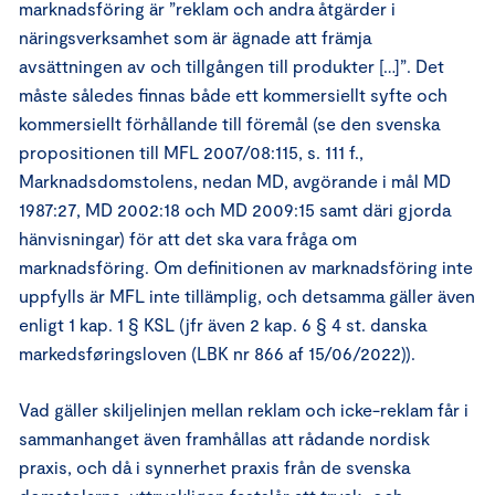
marknadsföring är ”reklam och andra åtgärder i
näringsverksamhet som är ägnade att främja
avsättningen av och tillgången till produkter […]”. Det
måste således finnas både ett kommersiellt syfte och
kommersiellt förhållande till föremål (se den svenska
propositionen till MFL 2007/08:115, s. 111 f.,
Marknadsdomstolens, nedan MD, avgörande i mål MD
1987:27, MD 2002:18 och MD 2009:15 samt däri gjorda
hänvisningar) för att det ska vara fråga om
marknadsföring. Om definitionen av marknadsföring inte
uppfylls är MFL inte tillämplig, och detsamma gäller även
enligt 1 kap. 1 § KSL (jfr även 2 kap. 6 § 4 st. danska
markedsføringsloven (LBK nr 866 af 15/06/2022)).
Vad gäller skiljelinjen mellan reklam och icke-reklam får i
sammanhanget även framhållas att rådande nordisk
praxis, och då i synnerhet praxis från de svenska