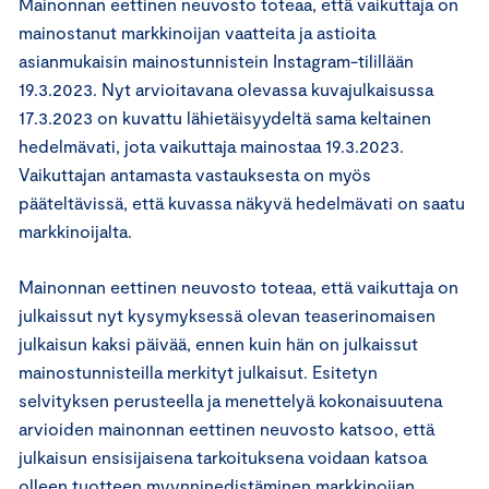
Mainonnan eettinen neuvosto toteaa, että vaikuttaja on
mainostanut markkinoijan vaatteita ja astioita
asianmukaisin mainostunnistein Instagram-tilillään
19.3.2023. Nyt arvioitavana olevassa kuvajulkaisussa
17.3.2023 on kuvattu lähietäisyydeltä sama keltainen
hedelmävati, jota vaikuttaja mainostaa 19.3.2023.
Vaikuttajan antamasta vastauksesta on myös
pääteltävissä, että kuvassa näkyvä hedelmävati on saatu
markkinoijalta.
Mainonnan eettinen neuvosto toteaa, että vaikuttaja on
julkaissut nyt kysymyksessä olevan teaserinomaisen
julkaisun kaksi päivää, ennen kuin hän on julkaissut
mainostunnisteilla merkityt julkaisut. Esitetyn
selvityksen perusteella ja menettelyä kokonaisuutena
arvioiden mainonnan eettinen neuvosto katsoo, että
julkaisun ensisijaisena tarkoituksena voidaan katsoa
olleen tuotteen myynninedistäminen markkinoijan