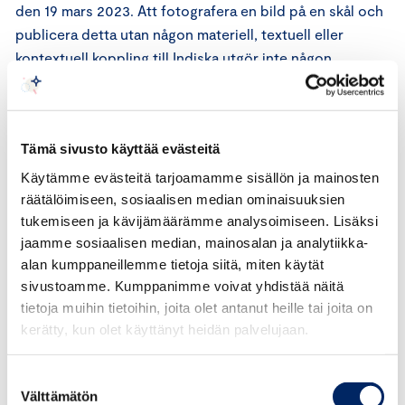
den 19 mars 2023. Att fotografera en bild på en skål och
publicera detta utan någon materiell, textuell eller
kontextuell koppling till Indiska utgör inte någon
rekommendation eller recension av Indiskas skålar eller
övriga produkter och inte heller om Indiska som bolag.
Emilia Huttunen har således varken marknadsfört
Tämä sivusto käyttää evästeitä
Indiskas produkter eller Indiska som bolag, inlägget kan
därför inte sägas ha något kommersiellt eller
Käytämme evästeitä tarjoamamme sisällön ja mainosten
avsättningsfrämjande syfte (jfr MD 2005:18 och MD
räätälöimiseen, sosiaalisen median ominaisuuksien
tukemiseen ja kävijämäärämme analysoimiseen. Lisäksi
2007:31). Det ifrågavarande inlägget ingår vidare inte i
jaamme sosiaalisen median, mainosalan ja analytiikka-
något samarbete, uppdrag, överenskommelse eller
alan kumppaneillemme tietoja siitä, miten käytät
liknande mellan parterna. Inte heller har det ställts upp
sivustoamme. Kumppanimme voivat yhdistää näitä
några direkta eller indirekta krav på att Emilia Huttunen
tietoja muihin tietoihin, joita olet antanut heille tai joita on
skulle skriva om produkten eller bolaget. Inlägget har
kerätty, kun olet käyttänyt heidän palvelujaan.
med andra ord inte heller någon kommersiell natur (jfr
RON:s bedömning i ärende 1701-18).
Suostumuksen
Välttämätön
valinta