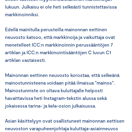
lukuun. Julkaisu ei ole heti selkeästi tunnistettavissa
markkinoinniksi.
Edellä mainitulla perusteilla mainonnan eettinen
neuvosto katsoo, että markkinoija ja vaikuttaja ovat
menetelleet ICC:n markkinoinnin perussääntöjen 7
artiklan ja ICC:n markkinointisääntöjen C luvun C1
artiklan vastaisesti.
Mainonnan eettinen neuvosto korostaa, että selkeänä
mainostunnisteena voidaan pitää ilmaisua ”mainos”.
Mainostunniste on oltava kuluttajalle helposti
havaittavissa heti Instagram-tekstin alussa sekä
jokaisessa tarina- ja kela-osion julkaisussa.
Asian käsittelyyn ovat osallistuneet mainonnan eettisen
neuvoston varapuheenjohtaja kuluttaja-asiainneuvos