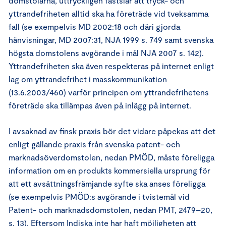
domstolarna, uttryckligen fastslår att tryck- och
yttrandefriheten alltid ska ha företräde vid tveksamma
fall (se exempelvis MD 2002:18 och däri gjorda
hänvisningar, MD 2007:31, NJA 1999 s. 749 samt svenska
högsta domstolens avgörande i mål NJA 2007 s. 142).
Yttrandefriheten ska även respekteras på internet enligt
lag om yttrandefrihet i masskommunikation
(13.6.2003/460) varför principen om yttrandefrihetens
företräde ska tillämpas även på inlägg på internet.
I avsaknad av finsk praxis bör det vidare påpekas att det
enligt gällande praxis från svenska patent- och
marknadsöverdomstolen, nedan PMÖD, måste föreligga
information om en produkts kommersiella ursprung för
att ett avsättningsfrämjande syfte ska anses föreligga
(se exempelvis PMÖD:s avgörande i tvistemål vid
Patent- och marknadsdomstolen, nedan PMT, 2479–20,
s. 13). Eftersom Indiska inte har haft möjligheten att