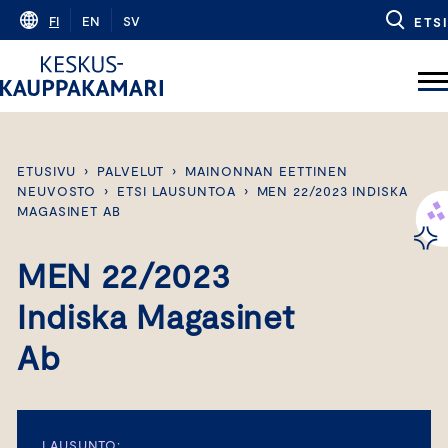
Skip
FI
EN
SV
ETSI
to
content
ETUSIVU
›
PALVELUT
›
MAINONNAN EETTINEN
NEUVOSTO
›
ETSI LAUSUNTOA
›
MEN 22/2023 INDISKA
MAGASINET AB
MEN 22/2023
Indiska Magasinet
Ab
LAUSUNTO: