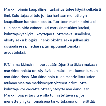
Markkinoinnin kaupallinen tarkoitus tulee käydä selkeästi
ilmi. Kuluttajaa ei tule johtaa harhaan menettelyn
kaupallisen luonteen osalta. Tuotteen markkinointia ei
tule naamioida esimerkiksi markkinatutkimukseksi,
kuluttajakyselyksi, käyttäjän tuottamaksi sisällöksi,
yksityiseksi blogiksi, henkilökohtaiseksi julkaisuksi
sosiaalisessa mediassa tai riippumattomaksi
arvosteluksi.
ICC:n markkinoinnin perussääntöjen 8 artiklan mukaan
markkinoinnista on käytävä selkeästi ilmi, kenen lukuun
markkinoidaan. Markkinoinnin tulee mahdollisuuksien
mukaan sisältää markkinoijan yhteystiedot, jotta
kuluttaja voi vaivatta ottaa yhteyttä markkinoijaan.
Markkinoija ei tarvitse olla tunnistettavissa, jos
menettelyn yksinomaisena tarkoituksena on herättää