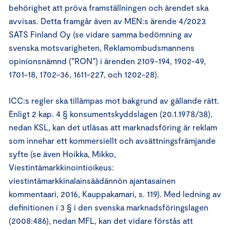
behörighet att pröva framställningen och ärendet ska
avvisas. Detta framgår även av MEN:s ärende 4/2023
SATS Finland Oy (se vidare samma bedömning av
svenska motsvarigheten, Reklamombudsmannens
opinionsnämnd (”RON”) i ärenden 2109-194, 1902-49,
1701-18, 1702-36, 1611-227, och 1202-28).
ICC:s regler ska tillämpas mot bakgrund av gällande rätt.
Enligt 2 kap. 4 § konsumentskyddslagen (20.1.1978/38),
nedan KSL, kan det utläsas att marknadsföring är reklam
som innehar ett kommersiellt och avsättningsfrämjande
syfte (se även Hoikka, Mikko,
Viestintämarkkinointioikeus:
viestintämarkkinalainsäädännön ajantasainen
kommentaari, 2016, Kauppakamari, s. 119). Med ledning av
definitionen i 3 § i den svenska marknadsföringslagen
(2008:486), nedan MFL, kan det vidare förstås att