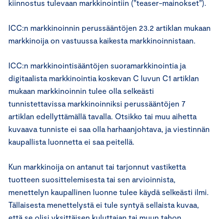
kiinnostus tulevaan markkinointiin (”teaser-mainokset”).
ICC:n markkinoinnin perussääntöjen 23.2 artiklan mukaan
markkinoija on vastuussa kaikesta markkinoinnistaan.
ICC:n markkinointisääntöjen suoramarkkinointia ja
digitaalista markkinointia koskevan C luvun C1 artiklan
mukaan markkinoinnin tulee olla selkeästi
tunnistettavissa markkinoinniksi perussääntöjen 7
artiklan edellyttämällä tavalla. Otsikko tai muu aihetta
kuvaava tunniste ei saa olla harhaanjohtava, ja viestinnän
kaupallista luonnetta ei saa peitellä.
Kun markkinoija on antanut tai tarjonnut vastiketta
tuotteen suosittelemisesta tai sen arvioinnista,
menettelyn kaupallinen luonne tulee käydä selkeästi ilmi.
Tällaisesta menettelystä ei tule syntyä sellaista kuvaa,
että se olisi yksittäisen kuluttajan tai muun tahon