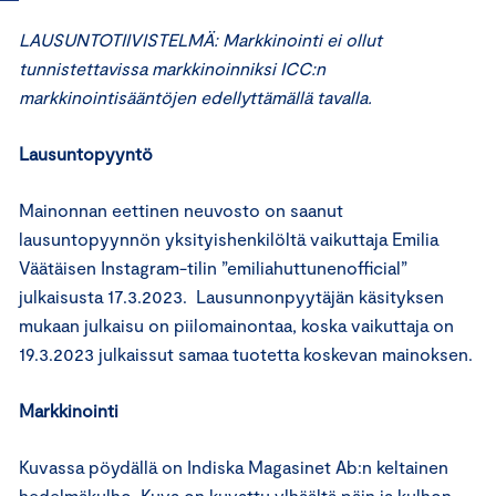
LAUSUNTOTIIVISTELMÄ: Markkinointi ei ollut
tunnistettavissa markkinoinniksi ICC:n
markkinointisääntöjen edellyttämällä tavalla.
Lausuntopyyntö
Mainonnan eettinen neuvosto on saanut
lausuntopyynnön yksityishenkilöltä vaikuttaja Emilia
Väätäisen Instagram-tilin ”emiliahuttunenofficial”
julkaisusta 17.3.2023. Lausunnonpyytäjän käsityksen
mukaan julkaisu on piilomainontaa, koska vaikuttaja on
19.3.2023 julkaissut samaa tuotetta koskevan mainoksen.
Markkinointi
Kuvassa pöydällä on Indiska Magasinet Ab:n keltainen
hedelmäkulho. Kuva on kuvattu ylhäältä päin ja kulhon