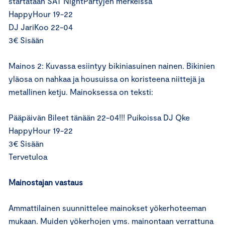
startataan SAT NightPartyjen merkeissä
HappyHour 19-22
DJ JariKoo 22-04
3€ Sisään
Mainos 2: Kuvassa esiintyy bikiniasuinen nainen. Bikinien
yläosa on nahkaa ja housuissa on koristeena niittejä ja
metallinen ketju. Mainoksessa on teksti:
Pääpäivän Bileet tänään 22-04!!! Puikoissa DJ Qke
HappyHour 19-22
3€ Sisään
Tervetuloa
Mainostajan vastaus
Ammattilainen suunnittelee mainokset yökerhoteeman
mukaan. Muiden yökerhojen yms. mainontaan verrattuna