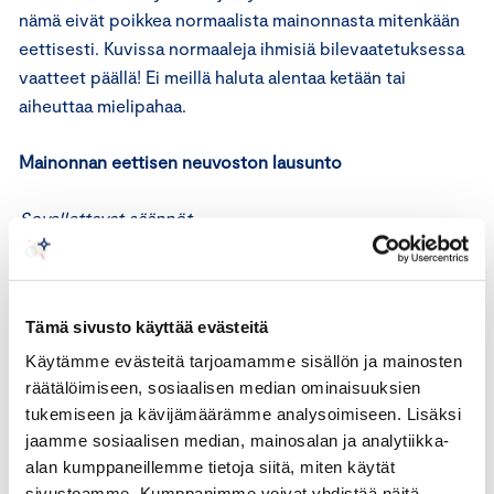
nämä eivät poikkea normaalista mainonnasta mitenkään
eettisesti. Kuvissa normaaleja ihmisiä bilevaatetuksessa
vaatteet päällä! Ei meillä haluta alentaa ketään tai
aiheuttaa mielipahaa.
Mainonnan eettisen neuvoston lausunto
Sovellettavat säännöt
Kansainvälisen kauppakamarin markkinoinnin
perussääntöjen (ICC:n säännöt) 4 artiklan mukaan
Tämä sivusto käyttää evästeitä
markkinoinnissa ei saa sallia syrjintää, joka perustuu
esimerkiksi sukupuoleen.
Käytämme evästeitä tarjoamamme sisällön ja mainosten
räätälöimiseen, sosiaalisen median ominaisuuksien
tukemiseen ja kävijämäärämme analysoimiseen. Lisäksi
Mainonnan eettisen neuvoston hyvää markkinointitapaa
jaamme sosiaalisen median, mainosalan ja analytiikka-
koskevien periaatteiden 1 kohdan mukaan mainos on
alan kumppaneillemme tietoja siitä, miten käytät
hyvän markkinointitavan vastainen, jos
sivustoamme. Kumppanimme voivat yhdistää näitä