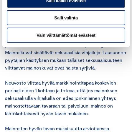
Salli kaikki evästeet
tavalla.
Salli valinta
Asian arviointi
Vain välttämättömät evästeet
Asiassa on kysymys yökerhon mainoksista, jotka on
julkaistu ravintolan Facebook-sivuilla ja Instagram-tilillä.
Mainoskuvat sisältävät seksuaalisia vihjailuja. Lausunnon
pyytäjien käsityksen mukaan tällaiset seksuaalisuuteen
viittaavat mainoskuvat ovat naista syrjiviä.
Neuvosto viittaa hyvää markkinointitapaa koskevien
periaatteiden 1 kohtaan ja toteaa, että jos mainoksen
seksuaalisilla vihjailuilla on edes jonkinlainen yhteys
mainostettavaan tavaraan tai palveluun, mainos on
lähtökohtaisesti hyvän tavan mukainen.
Mainosten hyvän tavan mukaisuutta arvioitaessa