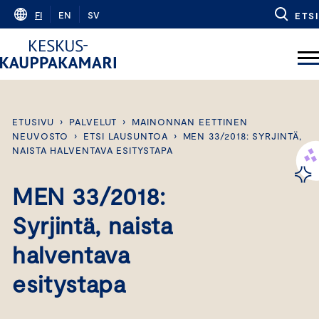
Skip
FI
EN
SV
ETSI
to
content
ETUSIVU
›
PALVELUT
›
MAINONNAN EETTINEN
NEUVOSTO
›
ETSI LAUSUNTOA
›
MEN 33/2018: SYRJINTÄ,
NAISTA HALVENTAVA ESITYSTAPA
MEN 33/2018:
Syrjintä, naista
halventava
esitystapa