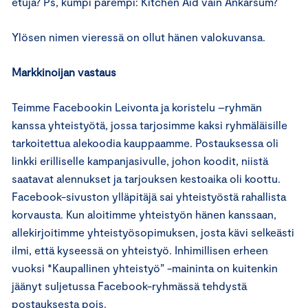
etuja? Ps, kumpi parempi: Kitchen Aid vain Ankarsum?
Ylösen nimen vieressä on ollut hänen valokuvansa.
Markkinoijan vastaus
Teimme Facebookin Leivonta ja koristelu –ryhmän
kanssa yhteistyötä, jossa tarjosimme kaksi ryhmäläisille
tarkoitettua alekoodia kauppaamme. Postauksessa oli
linkki erilliselle kampanjasivulle, johon koodit, niistä
saatavat alennukset ja tarjouksen kestoaika oli koottu.
Facebook-sivuston ylläpitäjä sai yhteistyöstä rahallista
korvausta. Kun aloitimme yhteistyön hänen kanssaan,
allekirjoitimme yhteistyösopimuksen, josta kävi selkeästi
ilmi, että kyseessä on yhteistyö. Inhimillisen erheen
vuoksi *Kaupallinen yhteistyö” -maininta on kuitenkin
jäänyt suljetussa Facebook-ryhmässä tehdystä
postauksesta pois.