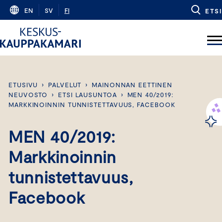
Skip
EN
SV
FI
ETSI
to
content
ETUSIVU
›
PALVELUT
›
MAINONNAN EETTINEN
NEUVOSTO
›
ETSI LAUSUNTOA
›
MEN 40/2019:
MARKKINOINNIN TUNNISTETTAVUUS, FACEBOOK
MEN 40/2019:
Markkinoinnin
tunnistettavuus,
Facebook