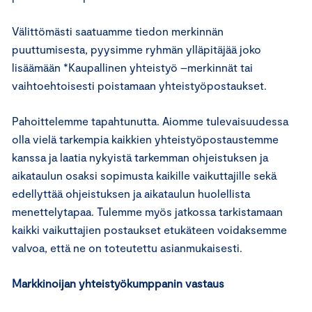
Välittömästi saatuamme tiedon merkinnän
puuttumisesta, pyysimme ryhmän ylläpitäjää joko
lisäämään *Kaupallinen yhteistyö –merkinnät tai
vaihtoehtoisesti poistamaan yhteistyöpostaukset.
Pahoittelemme tapahtunutta. Aiomme tulevaisuudessa
olla vielä tarkempia kaikkien yhteistyöpostaustemme
kanssa ja laatia nykyistä tarkemman ohjeistuksen ja
aikataulun osaksi sopimusta kaikille vaikuttajille sekä
edellyttää ohjeistuksen ja aikataulun huolellista
menettelytapaa. Tulemme myös jatkossa tarkistamaan
kaikki vaikuttajien postaukset etukäteen voidaksemme
valvoa, että ne on toteutettu asianmukaisesti.
Markkinoijan yhteistyökumppanin vastaus