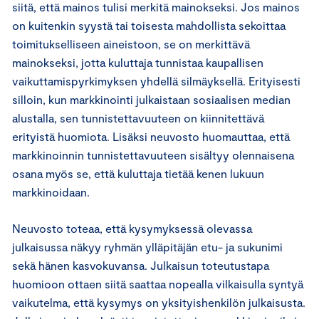
siitä, että mainos tulisi merkitä mainokseksi. Jos mainos
on kuitenkin syystä tai toisesta mahdollista sekoittaa
toimitukselliseen aineistoon, se on merkittävä
mainokseksi, jotta kuluttaja tunnistaa kaupallisen
vaikuttamispyrkimyksen yhdellä silmäyksellä. Erityisesti
silloin, kun markkinointi julkaistaan sosiaalisen median
alustalla, sen tunnistettavuuteen on kiinnitettävä
erityistä huomiota. Lisäksi neuvosto huomauttaa, että
markkinoinnin tunnistettavuuteen sisältyy olennaisena
osana myös se, että kuluttaja tietää kenen lukuun
markkinoidaan.
Neuvosto toteaa, että kysymyksessä olevassa
julkaisussa näkyy ryhmän ylläpitäjän etu- ja sukunimi
sekä hänen kasvokuvansa. Julkaisun toteutustapa
huomioon ottaen siitä saattaa nopealla vilkaisulla syntyä
vaikutelma, että kysymys on yksityishenkilön julkaisusta.