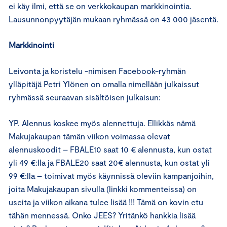
ei käy ilmi, että se on verkkokaupan markkinointia.
Lausunnonpyytäjän mukaan ryhmässä on 43 000 jäsentä.
Markkinointi
Leivonta ja koristelu -nimisen Facebook-ryhmän
ylläpitäjä Petri Ylönen on omalla nimellään julkaissut
ryhmässä seuraavan sisältöisen julkaisun:
YP. Alennus koskee myös alennettuja. Ellikkäs nämä
Makujakaupan tämän viikon voimassa olevat
alennuskoodit – FBALE10 saat 10 € alennusta, kun ostat
yli 49 €:lla ja FBALE20 saat 20€ alennusta, kun ostat yli
99 €:lla – toimivat myös käynnissä oleviin kampanjoihin,
joita Makujakaupan sivulla (linkki kommenteissa) on
useita ja viikon aikana tulee lisää !!! Tämä on kovin etu
tähän mennessä. Onko JEES? Yritänkö hankkia lisää