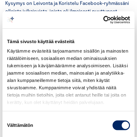
Kysymys on Leivonta ja Koristelu Facebook-ryhmässäni
olleista julkaisuista, joista oli ilmeisesti puuttuneet
asianmukaiset merkinnät tai lausekkeet. Silloin kun tuota
on tehty, niin en ole ollut tietoinen, että mitään muuta
tulee Facebookin puolella ilmoittaa, kuin että "Facebook
Tämä sivusto käyttää evästeitä
ei ole mukana arvonnassa", jos siis arvontoja
Facebookissa järjestetään. Näin ollen muita ilmeisesti
Käytämme evästeitä tarjoamamme sisällön ja mainosten
räätälöimiseen, sosiaalisen median ominaisuuksien
asiaan kuuluvia, lausekkeita ei julkaisuissa ole ollut.
tukemiseen ja kävijämäärämme analysoimiseen. Lisäksi
Näiden tarpeellisuudesta en ole tiennyt, eikä niistä ole
jaamme sosiaalisen median, mainosalan ja analytiikka-
markkinoija myöskään maininnut. Kyseessä on ollut
alan kumppaneillemme tietoja siitä, miten käytät
tietämättömyys omalta puoleltani ja varmaankin
sivustoamme. Kumppanimme voivat yhdistää näitä
unohtaminen (pidetty itsestään selvyytenä) markkinoijan
tietoja muihin tietoihin, joita olet antanut heille tai joita on
puolelta. Joka tapauksessa: Poistin kaikki tekemäni
kerätty, kun olet käyttänyt heidän palvelujaan.
julkaisut ryhmästäni, vaikka ne eivät ajankohtaisia
olekaan. Jatkossa, jos tuon tyylisiä "yhteistyö" julkaisuja
Suostumuksen
teen, niin lisään tarvittavat merkinnät.
Välttämätön
valinta