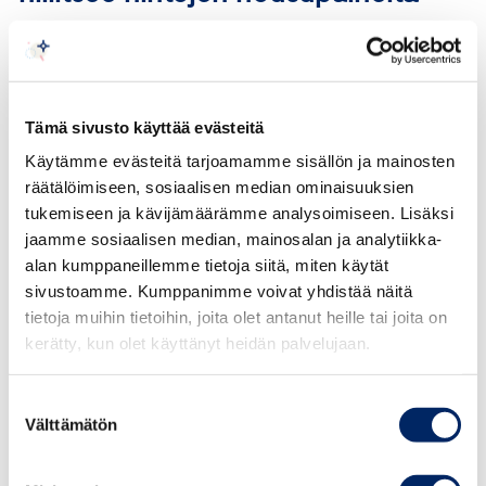
Ruuan osalta vuosi-inflaatio painui helmikuussa jopa
negatiiviseksi. Tilanne on hieman hämäävä, koska viime
kuukausina ruuan hinta on itse asiassa noussut pitkästä
Tämä sivusto käyttää evästeitä
aikaa melko vauhdikkaasti. Sen sijaan viime vuonna
Käytämme evästeitä tarjoamamme sisällön ja mainosten
elintarvikkeet eivät juurikaan kallistuneet, mikä on
räätälöimiseen, sosiaalisen median ominaisuuksien
jarruttanut vuosi-inflaatiota jo pitkään.
tukemiseen ja kävijämäärämme analysoimiseen. Lisäksi
Inflaatiokehityksen arvioimista vaikeuttaa se, että
jaamme sosiaalisen median, mainosalan ja analytiikka-
kuluttajat eivät ole vielä täysin tottuneet aiemmin
alan kumppaneillemme tietoja siitä, miten käytät
nousseisiin hintoihin.
sivustoamme. Kumppanimme voivat yhdistää näitä
tietoja muihin tietoihin, joita olet antanut heille tai joita on
”Kuukausitasolla ruoka on pitkästä aikaa kallistunut
kerätty, kun olet käyttänyt heidän palvelujaan.
alkuvuodesta, mutta kyseessä ovat tavanomaiset
alkuvuoden hintojen tarkistukset. Ei vaikuta
Suostumuksen
todennäköiseltä, että ruuan hinta olisi lähdössä jatkossa
Välttämätön
valinta
rajuun nousuun, vaikka lakot saattavat tuoda hetkellisesti
nousua yksittäisten tuotteiden hintoihin