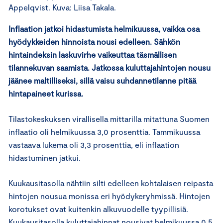
Appelqvist. Kuva: Liisa Takala.
Inflaation jatkoi hidastumista helmikuussa, vaikka osa
hyödykkeiden hinnoista nousi edelleen. Sähkön
hintaindeksin laskuvirhe vaikeuttaa täsmällisen
tilannekuvan saamista. Jatkossa kuluttajahintojen nousu
jäänee maltilliseksi, sillä vaisu suhdannetilanne pitää
hintapaineet kurissa.
Tilastokeskuksen virallisella mittarilla mitattuna Suomen
inflaatio oli helmikuussa 3,0 prosenttia. Tammikuussa
vastaava lukema oli 3,3 prosenttia, eli inflaation
hidastuminen jatkui.
Kuukausitasolla nähtiin silti edelleen kohtalaisen reipasta
hintojen nousua monissa eri hyödykeryhmissä. Hintojen
korotukset ovat kuitenkin alkuvuodelle tyypillisiä.
Kuukausitasolla kuluttajahinnat nousivat helmikuussa 0,5