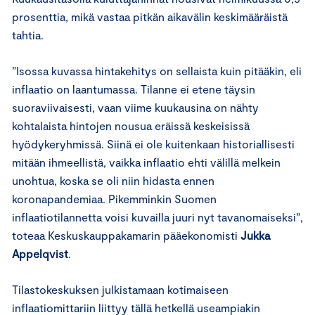
prosenttia, mikä vastaa pitkän aikavälin keskimääräistä
tahtia.
”Isossa kuvassa hintakehitys on sellaista kuin pitääkin, eli
inflaatio on laantumassa. Tilanne ei etene täysin
suoraviivaisesti, vaan viime kuukausina on nähty
kohtalaista hintojen nousua eräissä keskeisissä
hyödykeryhmissä. Siinä ei ole kuitenkaan historiallisesti
mitään ihmeellistä, vaikka inflaatio ehti välillä melkein
unohtua, koska se oli niin hidasta ennen
koronapandemiaa. Pikemminkin Suomen
inflaatiotilannetta voisi kuvailla juuri nyt tavanomaiseksi”,
toteaa Keskuskauppakamarin pääekonomisti
Jukka
Appelqvist
.
Tilastokeskuksen julkistamaan kotimaiseen
inflaatiomittariin liittyy tällä hetkellä useampiakin