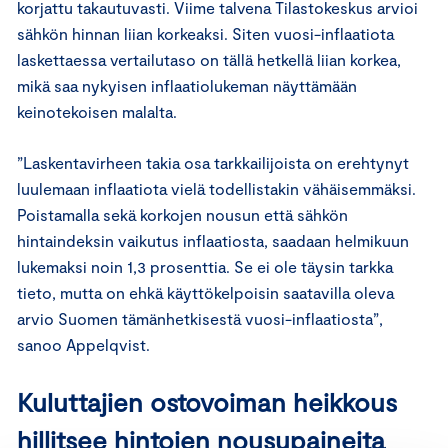
korjattu takautuvasti. Viime talvena Tilastokeskus arvioi
sähkön hinnan liian korkeaksi. Siten vuosi-inflaatiota
laskettaessa vertailutaso on tällä hetkellä liian korkea,
mikä saa nykyisen inflaatiolukeman näyttämään
keinotekoisen malalta.
”Laskentavirheen takia osa tarkkailijoista on erehtynyt
luulemaan inflaatiota vielä todellistakin vähäisemmäksi.
Poistamalla sekä korkojen nousun että sähkön
hintaindeksin vaikutus inflaatiosta, saadaan helmikuun
lukemaksi noin 1,3 prosenttia. Se ei ole täysin tarkka
tieto, mutta on ehkä käyttökelpoisin saatavilla oleva
arvio Suomen tämänhetkisestä vuosi-inflaatiosta”,
sanoo Appelqvist.
Kuluttajien ostovoiman heikkous
hillitsee hintojen nousupaineita