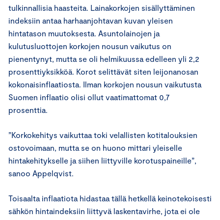
tulkinnallisia haasteita. Lainakorkojen sisällyttäminen
indeksiin antaa harhaanjohtavan kuvan yleisen
hintatason muutoksesta. Asuntolainojen ja
kulutusluottojen korkojen nousun vaikutus on
pienentynyt, mutta se oli helmikuussa edelleen yli 2,2
prosenttiyksikköä. Korot selittävät siten leijonanosan
kokonaisinflaatiosta. Ilman korkojen nousun vaikutusta
Suomen inflaatio olisi ollut vaatimattomat 0,7
prosenttia.
”Korkokehitys vaikuttaa toki velallisten kotitalouksien
ostovoimaan, mutta se on huono mittari yleiselle
hintakehitykselle ja siihen liittyville korotuspaineille”,
sanoo Appelqvist.
Toisaalta inflaatiota hidastaa tällä hetkellä keinotekoisesti
sähkön hintaindeksiin liittyvä laskentavirhe, jota ei ole