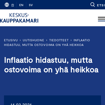
Skip
FI
EN
SV
ETSI
to
content
ETUSIVU
›
UUTISHUONE
›
TIEDOTTEET
›
INFLAATIO
HIDASTUU, MUTTA OSTOVOIMA ON YHÄ HEIKKOA
Inflaatio hidastuu, mutta
ostovoima on yhä heikkoa
14.03.2024