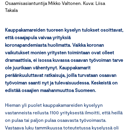
Osaamisasiantuntija Mikko Valtonen. Kuva: Liisa
Takala
Kauppakamareiden tuoreen kyselyn tulokset osoittavat,
että osaajapula vaivaa yrityksiä
koronapandemiasta huolimatta. Vaikka koronan
vaikutukset monien yritysten toimintaan ovat olleet
dramaattisia, ei isossa kuvassa osaavan työvoiman tarve
ole juurikaan vähentynyt. Kauppakamarit
peräänkuuluttavat ratkaisuja, joilla turvataan osaavan
työvoiman saanti nyt ja tulevaisuudessa. Keskeistä on
edistää osaajien maahanmuuttoa Suomeen.
Hieman yli puolet kauppakamareiden kyselyyn
vastanneista reilusta 1100 yrityksestä ilmoitti, että heillä
on pulaa tai paljon pulaa osaavasta työvoimasta.
Vastaava luku tammikuussa toteutetussa kyselyssä oli