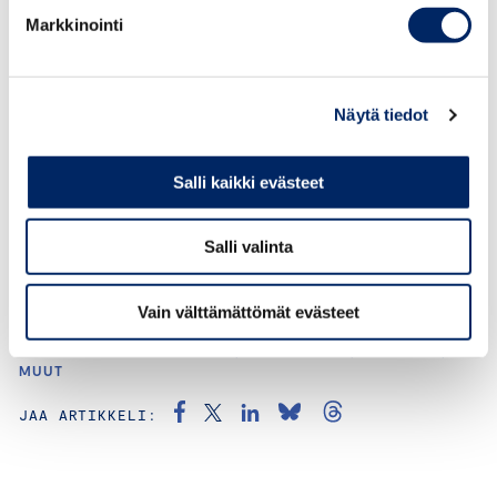
kertyi kaikilta toimialoilta ympäri Suomen sekä kaiken
Markkinointi
kokoisista yrityksistä. Suurin osa yrityksistä on
työnantajayrityksiä, yksinyrittäjiä oli 5,1 % vastanneista
Näytä tiedot
Keskuskauppakamarin julkaisu:
Osaajia Suomen rajojen
ulkopuolelta
Salli kaikki evästeet
Kyselyn taustatiedot ja tulokset
Salli valinta
Vain välttämättömät evästeet
KATEGORIAT:
OSAAMINEN, KILPAILUKYKY, TYÖELÄMÄ,
MUUT
JAA ARTIKKELI: