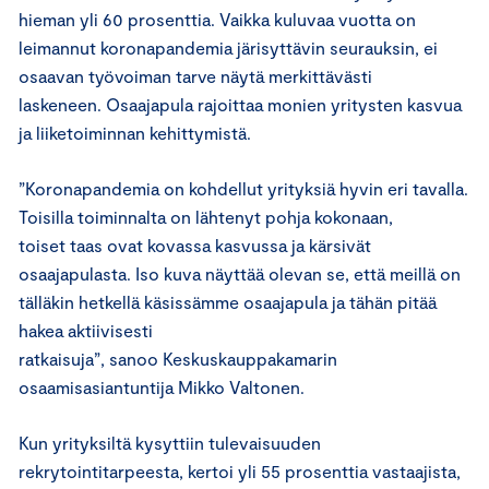
hieman yli 60 prosenttia. Vaikka kuluvaa vuotta on
leimannut koronapandemia järisyttävin seurauksin, ei
osaavan työvoiman tarve näytä merkittävästi
laskeneen. Osaajapula rajoittaa monien yritysten kasvua
ja liiketoiminnan kehittymistä.
”Koronapandemia on kohdellut yrityksiä hyvin eri tavalla.
Toisilla toiminnalta on lähtenyt pohja kokonaan,
toiset taas ovat kovassa kasvussa ja kärsivät
osaajapulasta. Iso kuva näyttää olevan se, että meillä on
tälläkin hetkellä käsissämme osaajapula ja tähän pitää
hakea aktiivisesti
ratkaisuja”, sanoo Keskuskauppakamarin
osaamisasiantuntija Mikko Valtonen.
Kun yrityksiltä kysyttiin tulevaisuuden
rekrytointitarpeesta, kertoi yli 55 prosenttia vastaajista,