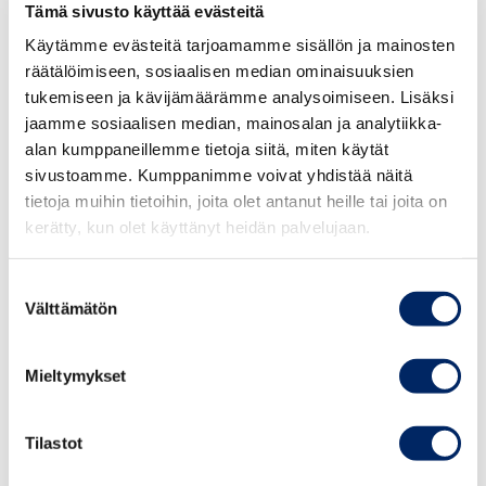
Tämä sivusto käyttää evästeitä
perustuvan maahanmuuton edistämiseksi. Ensimmäisenä
Käytämme evästeitä tarjoamamme sisällön ja mainosten
on saatava lupaprosessien kesto puristettua korkeintaan
räätälöimiseen, sosiaalisen median ominaisuuksien
yhteen kuukauteen. Nopeana lääkkeenä
tukemiseen ja kävijämäärämme analysoimiseen. Lisäksi
tukkeutuneeseen lupaprosessiin kauppakamarit
jaamme sosiaalisen median, mainosalan ja analytiikka-
tarjoavat kansallisen viisumin (ns. D-viisumi)
alan kumppaneillemme tietoja siitä, miten käytät
käyttöönottoa, joka mahdollistaisi maahantulon
sivustoamme. Kumppanimme voivat yhdistää näitä
oleskelulupaprosessin ollessa vielä kesken.
tietoja muihin tietoihin, joita olet antanut heille tai joita on
kerätty, kun olet käyttänyt heidän palvelujaan.
”Hallitusohjelmassa asetetut tavoitteet ovat hyviä, mutta
onnistumista mitataan vasta tekojen kautta. Näitä tekoja
Suostumuksen
me nyt odotamme ja olemme mielellämme auttamassa
Välttämätön
valinta
niiden laatimisessa. Tärkeää on, että elinkeinoelämää
kuunnellaan herkällä korvalla valmistelussa”, toteaa
Mieltymykset
Valtonen.
Kauppakamarien kysely tehtiin 16.-21.9.2020. Kyselyyn
Tilastot
vastasi 1111 kauppakamarien jäsenyritystä. Vastauksia