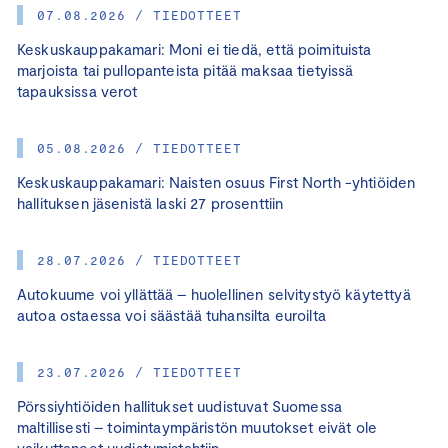
07.08.2026 / TIEDOTTEET
Keskuskauppakamari: Moni ei tiedä, että poimituista
marjoista tai pullopanteista pitää maksaa tietyissä
tapauksissa verot
05.08.2026 / TIEDOTTEET
Keskuskauppakamari: Naisten osuus First North -yhtiöiden
hallituksen jäsenistä laski 27 prosenttiin
28.07.2026 / TIEDOTTEET
Autokuume voi yllättää – huolellinen selvitystyö käytettyä
autoa ostaessa voi säästää tuhansilta euroilta
23.07.2026 / TIEDOTTEET
Pörssiyhtiöiden hallitukset uudistuvat Suomessa
maltillisesti – toimintaympäristön muutokset eivät ole
vaikuttaneet uudistumistahtiin