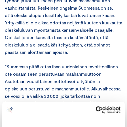
työhön ja koulutukseen perustuvan maahanmuuton
vauhdittamista. Keskeinen ongelma Suomessa on se,
että oleskelulupien käsittely kestää luvattoman kauan.
Yrityksillä ei ole aikaa odottaa neljästä kuuteen kuukautta
oleskeluluvan myöntämistä kansainväliselle osaajalle.
Opiskelijoiden kannalta taas on kestämätöntä, että
oleskelulupia ei saada käsiteltyä siten, että opinnot
päästäisiin aloittamaan ajoissa.
”Suomessa pitää ottaa ihan uudenlainen tavoitteellinen
ote osaamiseen perustuvaan maahanmuuttoon.
Asetetaan vuosittainen nettotavoite työhön ja
opiskeluun perustuvalle maahanmuutolle. Alkuvaiheessa
se voisi olla vaikka 30 000, joka tarkoittaa noin
kolmanneksen kasvua nykytilaan”, kertoo Valtonen.
Kauppakamarit patistavat hallitusta toteuttamaan
hallitusohjelman hyviä tavoitteita työhön ja koulutukseen