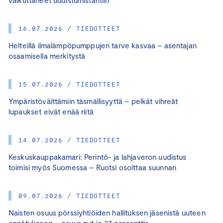
16.07.2026 / TIEDOTTEET
Helteillä ilmalämpöpumppujen tarve kasvaa – asentajan
osaamisella merkitystä
15.07.2026 / TIEDOTTEET
Ympäristöväittämiin täsmällisyyttä – pelkät vihreät
lupaukset eivät enää riitä
14.07.2026 / TIEDOTTEET
Keskuskauppakamari: Perintö- ja lahjaveron uudistus
toimisi myös Suomessa – Ruotsi osoittaa suunnan
09.07.2026 / TIEDOTTEET
Naisten osuus pörssiyhtiöiden hallituksen jäsenistä uuteen
ennätykseen – osuus nyt jo 37 prosenttia