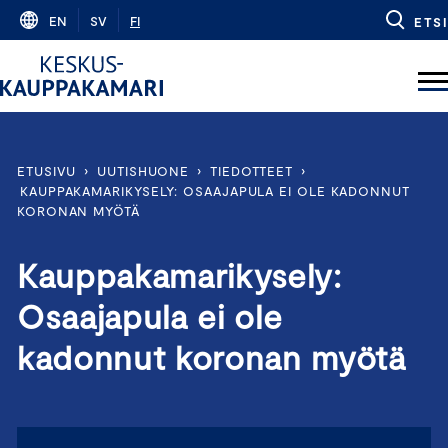
Skip
EN
SV
FI
ETSI
to
content
ETUSIVU
›
UUTISHUONE
›
TIEDOTTEET
›
KAUPPAKAMARIKYSELY: OSAAJAPULA EI OLE KADONNUT
KORONAN MYÖTÄ
Kauppakamarikysely:
Osaajapula ei ole
kadonnut koronan myötä