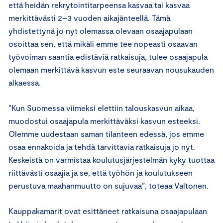
että heidän rekrytointitarpeensa kasvaa tai kasvaa
merkittävästi 2–3 vuoden aikajänteellä. Tämä
yhdistettynä jo nyt olemassa olevaan osaajapulaan
osoittaa sen, että mikäli emme tee nopeasti osaavan
työvoiman saantia edistäviä ratkaisuja, tulee osaajapula
olemaan merkittävä kasvun este seuraavan nousukauden
alkaessa.
”Kun Suomessa viimeksi elettiin talouskasvun aikaa,
muodostui osaajapula merkittäväksi kasvun esteeksi.
Olemme uudestaan saman tilanteen edessä, jos emme
osaa ennakoida ja tehdä tarvittavia ratkaisuja jo nyt.
Keskeistä on varmistaa koulutusjärjestelmän kyky tuottaa
riittävästi osaajia ja se, että työhön ja koulutukseen
perustuva maahanmuutto on sujuvaa”, toteaa Valtonen.
Kauppakamarit ovat esittäneet ratkaisuna osaajapulaan