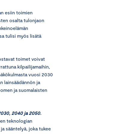
n esiin toimien
usten osalta tulonjaon
inkeinoelämän
a tulisi myös lisätä
ostavat toimet voivat
attuna kilpailijamaihin,
n näkökulmasta vuosi 2030
n lainsäädännön ja
uomen ja suomalaisten
 2030, 2040 ja 2050.
den teknologian
ja sääntelyä, joka tukee