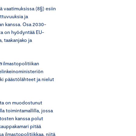
 vaatimuksissa (8§) esiin
ttuvuuksia ja
kan kanssa. Osa 2030-
ta on hyödyntää EU-
, taakanjako ja
n
ilmastopolitiikan
elinkeinoministeriön
ki päästölähteet ja nielut
ista on muodostunut
a toimintamallilla, jossa
aitosten kanssa polut
kauppakamari pitää
 ilmastopolitiikkaa, niitä