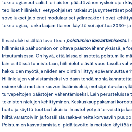
teknologianeutraalisti erilaisten päästövähennyskeinojen kä
teolliset hiilinielut, vetypohjaiset ratkaisut ja synteettiset p
sovellukset ja pienet modulaariset ydinreaktorit ovat kehitt
teknologiaa, jonka laajamittainen käyttö voi ajoittua 2030- ja
Ilmastolaki sisältää tavoitteen
poistumien kasvattamisesta.
I
hillinnässä päähuomion on oltava päästövähennyksissä ja foss
irtautumisessa. On hyvä, että laissa ei aseteta poistumille mää
lain esitöissä tunnistetaan, hiilinielut elävät vuositasolla va
hakkuiden myötä ja niiden arviointiin liittyy epävarmuutta er
Hiilinielujen vahvistamiseksi voidaan tehdä monia kannatetta
esimerkiksi metsien kasvun lisäämiseksi, metsäpinta-alan yllä
turvepeltojen päästöjen vähentämiseksi. Lain perusteluissa
teknisten nielujen kehittyminen. Keskuskauppakamari korosta
hoito ja käyttö tuottaa lukuisia ilmastohyötyjä terveistä ja k
hiiltä varastoiviin ja fossiilisia raaka-aineita korvaaviin puupoh
Poistumien kasvattamista ei pidä tavoitella metsien käyttöä r