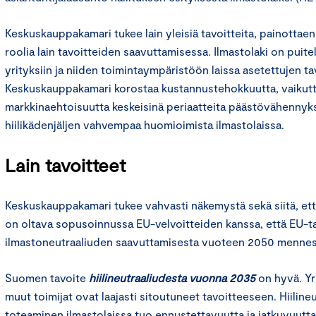
Keskuskauppakamari tukee lain yleisiä tavoitteita, painottaen
roolia lain tavoitteiden saavuttamisessa. Ilmastolaki on puitel
yrityksiin ja niiden toimintaympäristöön laissa asetettujen ta
Keskuskauppakamari korostaa kustannustehokkuutta, vaikutt
markkinaehtoisuutta keskeisinä periaatteita päästövähennyksi
hiilikädenjäljen vahvempaa huomioimista ilmastolaissa.
Lain tavoitteet
Keskuskauppakamari tukee vahvasti näkemystä sekä siitä, että
on oltava sopusoinnussa EU-velvoitteiden kanssa, että EU-ta
ilmastoneutraaliuden saavuttamisesta vuoteen 2050 menne
Suomen tavoite
hiilineutraaliudesta vuonna 2035
on hyvä. Yr
muut toimijat ovat laajasti sitoutuneet tavoitteeseen. Hiiline
toteaminen ilmastolaissa tuo ennustettavuutta ja jatkuvuutta