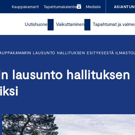
Kauppakamarit
Tapahtumakalenteri
Medialle
ASIANTUN
Uutishuone
Vaikuttaminen
Tapahtumat ja valme
AUPPAKAMARIN LAUSUNTO HALLITUKSEN ESITYKSESTÄ ILMASTOL
 lausunto hallituksen
iksi