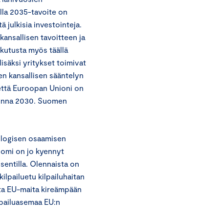
la 2035-tavoite on
ä julkisia investointeja.
nsallisen tavoitteen ja
ikutusta myös täällä
lisäksi yritykset toimivat
n kansallisen sääntelyn
että Euroopan Unioni on
uonna 2030. Suomen
ologisen osaamisen
omi on jo kyennyt
ntilla. Olennaista on
ilpailuetu kilpailuhaitan
uta EU-maita kireämpään
lpailuasemaa EU:n