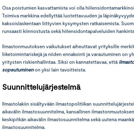
Osa poistumien kasvattamista voi olla hiilensidontamarkkino
Toimiva markkina edellyttää luotettavuuden ja läpinäkyvyyd
kaksoislaskentaan liittyvien kysymysten ratkaisemista. Suomal
runsaasti kiinnostusta sekä hiilensidontapalveluiden hankinta
Ilmastonmuutoksen vaikutukset aiheuttavat yrityksille merkitt
liiketoimintariskejä ja niiden ennakointi ja varautuminen on
yritysten riskienhallintaa. Siksi on kannatettavaa, että
ilmast
sopeutuminen
on yksi lain tavoitteista.
Suunnittelujärjestelmä
Ilmastolakiin sisältyvään ilmastopolitiikan suunnittelujärjest
aikavälin ilmastosuunnitelma, kansallinen ilmastonmuutoks
keskipitkän aikavälin ilmastosuunnitelma sekä uutena maank
ilmastosuunnitelma.