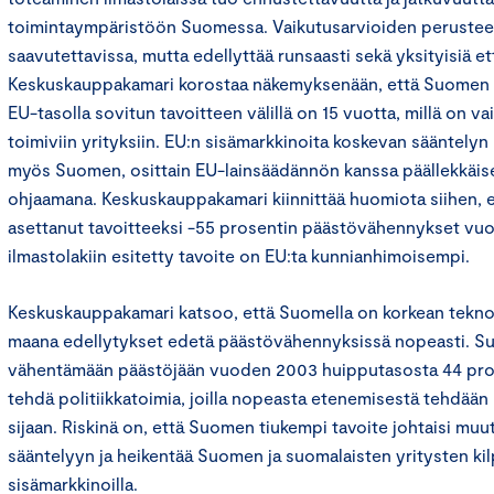
toimintaympäristöön Suomessa. Vaikutusarvioiden perusteel
saavutettavissa, mutta edellyttää runsaasti sekä yksityisiä ett
Keskuskauppakamari korostaa näkemyksenään, että Suomen ka
EU-tasolla sovitun tavoitteen välillä on 15 vuotta, millä on va
toimiviin yrityksiin. EU:n sisämarkkinoita koskevan sääntelyn 
myös Suomen, osittain EU-lainsäädännön kanssa päällekkäise
ohjaamana. Keskuskauppakamari kiinnittää huomiota siihen, 
asettanut tavoitteeksi -55 prosentin päästövähennykset v
ilmastolakiin esitetty tavoite on EU:ta kunnianhimoisempi.
Keskuskauppakamari katsoo, että Suomella on korkean tekn
maana edellytykset edetä päästövähennyksissä nopeasti. Su
vähentämään päästöjään vuoden 2003 huipputasosta 44 prose
tehdä politiikkatoimia, joilla nopeasta etenemisestä tehdään k
sijaan. Riskinä on, että Suomen tiukempi tavoite johtaisi mu
sääntelyyn ja heikentää Suomen ja suomalaisten yritysten ki
sisämarkkinoilla.