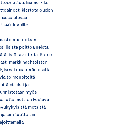
yttöönottoa. Esimerkiksi
olttoaineet, kiertotalouden
ymässä olevaa
 2040-luvuille.
lmastonmuutoksen
iilisista polttoaineista
rällistä tavoitetta. Kuten
hvasti markkinaehtoisten
ityisesti maaperän osalta.
via toimenpiteitä
pitämiseksi ja
 tunnistetaan myös
a, että metsien kestävä
asvukykyisistä metsistä
jaisiin tuotteisiin.
ajoittamalla.