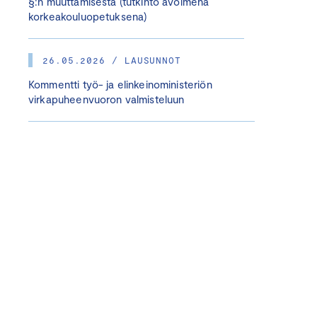
§:n muuttamisesta (tutkinto avoimena
korkeakouluopetuksena)
26.05.2026 / LAUSUNNOT
Kommentti työ- ja elinkeinoministeriön
virkapuheenvuoron valmisteluun