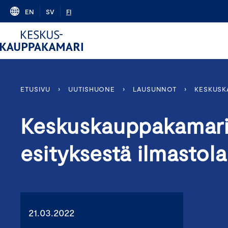
Skip
EN
SV
FI
to
content
ETUSIVU
›
UUTISHUONE
›
LAUSUNNOT
›
KESKUSK
Keskuskauppakamarin
esityksestä ilmastola
21.03.2022