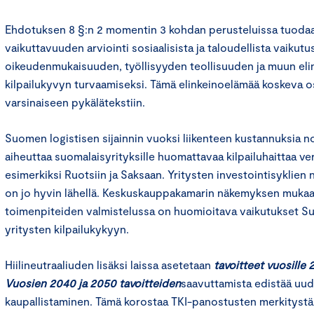
Ehdotuksen 8 §:n 2 momentin 3 kohdan perusteluissa tuodaa
vaikuttavuuden arviointi sosiaalisista ja taloudellista vaikut
oikeudenmukaisuuden, työllisyyden teollisuuden ja muun el
kilpailukyvyn turvaamiseksi. Tämä elinkeinoelämää koskeva os
varsinaiseen pykälätekstiin.
Suomen logistisen sijainnin vuoksi liikenteen kustannuksia n
aiheuttaa suomalaisyrityksille huomattavaa kilpailuhaittaa verr
esimerkiksi Ruotsiin ja Saksaan. Yritysten investointisyklie
on jo hyvin lähellä. Keskuskauppakamarin näkemyksen mukaa
toimenpiteiden valmistelussa on huomioitava vaikutukset S
yritysten kilpailukykyyn.
Hiilineutraaliuden lisäksi laissa asetetaan
tavoitteet vuosille
Vuosien 2040 ja 2050 tavoitteiden
saavuttamista edistää uu
kaupallistaminen. Tämä korostaa TKI-panostusten merkitystä 