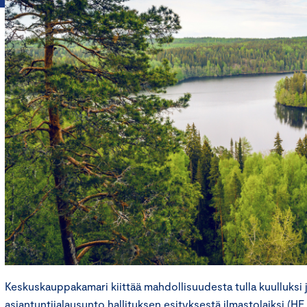
Keskuskauppakamari kiittää mahdollisuudesta tulla kuulluksi ja
asiantuntijalausunto hallituksen esityksestä ilmastolaiksi (HE