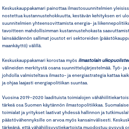
Keskuskauppakamari painottaa ilmastosuunnitelmien yleisissä
nostettua kustannustehokkuutta, kestävän kehityksen eri ulo
suunnitelmien yhteensovittamista energia- ja liikennepolitii
tavoitteen mahdollisimman kustannustehokasta saavuttamis
lainsäädännön sallimat joustot eri sektoreiden (päästökauppa
maankäyttö) välillä.
Keskuskauppakamari korostaa myös
ilmastolain ulkopuoliste
välineiden merkitystä osana suunnittelujärjestelmää. Työ- ja 
johdolla valmisteltava ilmasto- ja energiastrategia kattaa kaik
ja ohjaa laajasti energiapolitiikan suuntaa.
Vuosina 2019–2020 laadituista toimialojen vähähiilitiekarto
tärkeä osa Suomen käytännön ilmastopolitiikkaa. Suomalaisell
toimialat ja yritykset laativat yhdessä hallinnon ja tutkimusl
päästövähennyksille on arvoa myös kansainvälisesti. Keskus
tärkeänä, että vähähiilisyystiekartoista muodostuu pysyvä osa