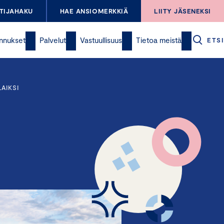
TIJAHAKU
HAE ANSIOMERKKIÄ
LIITY JÄSENEKSI
nnukset
Palvelut
Vastuullisuus
Tietoa meistä
ETSI
AIKSI