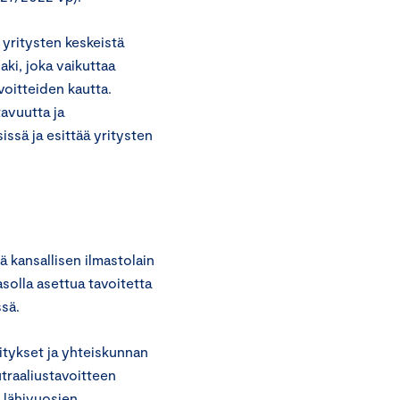
 yritysten keskeistä
aki, joka vaikuttaa
voitteiden kautta.
avuutta ja
ssä ja esittää yritysten
 kansallisen ilmastolain
solla asettua tavoitetta
ssä.
itykset ja yhteiskunnan
utraaliustavoitteen
 lähivuosien