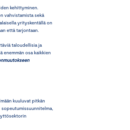
iden kehittyminen.
en vahvistamista sekä
aisella yrityskentällä on
an että tarjontaan.
äviä taloudellisia ja
 yhä enemmän osa kaikkien
onmuutokseen
elmään kuuluvat pitkän
en sopeutumissuunnitelma,
äyttösektorin