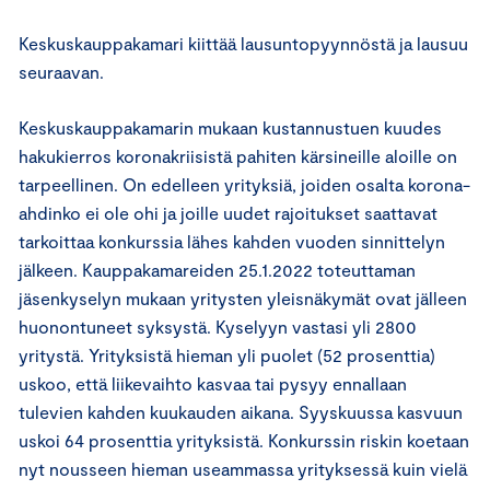
Keskuskauppakamari kiittää lausuntopyynnöstä ja lausuu
seuraavan.
Keskuskauppakamarin mukaan kustannustuen kuudes
hakukierros koronakriisistä pahiten kärsineille aloille on
tarpeellinen. On edelleen yrityksiä, joiden osalta korona-
ahdinko ei ole ohi ja joille uudet rajoitukset saattavat
tarkoittaa konkurssia lähes kahden vuoden sinnittelyn
jälkeen. Kauppakamareiden 25.1.2022 toteuttaman
jäsenkyselyn mukaan yritysten yleisnäkymät ovat jälleen
huonontuneet syksystä. Kyselyyn vastasi yli 2800
yritystä. Yrityksistä hieman yli puolet (52 prosenttia)
uskoo, että liikevaihto kasvaa tai pysyy ennallaan
tulevien kahden kuukauden aikana. Syyskuussa kasvuun
uskoi 64 prosenttia yrityksistä. Konkurssin riskin koetaan
nyt nousseen hieman useammassa yrityksessä kuin vielä