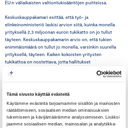
EU:n väliaikaisten valtiontukisääntöjen puitteissa.
Keskuskauppakamari esittää, että työ- ja
elinkeinoministeriö laskisi arvion siitä, kuinka monella
yrityksellä 2,3 miljoonan euron tukikatto on jo tullut
täyteen. Keskuskauppakamarin arvio on, että tukien
enimmäismäärä on tullut jo monella, varsinkin suurella
yrityksellä, täyteen. Kaiken kokoisten yritysten
tukikattoa on nostettava, jotta hallitukset
rajoitustoimista ja elinkeinovapauden poikkeuksellisesta
rajoittamisesta johtuvat tappiot voidaan korvata
kärsineille yrityksille.
Tämä sivusto käyttää evästeitä
Keskuskauppakamari painottaa, että yrityksille
Käytämme evästeitä tarjoamamme sisällön ja mainosten
Suomessa myönnettävä kustannustuki on ollut koko
räätälöimiseen, sosiaalisen median ominaisuuksien
kriisin ajan huomattavasti vähäisempää kuin mitä EU:n
tukemiseen ja kävijämäärämme analysoimiseen. Lisäksi
valtiontukisäännöt olisivat mahdollistaneet. Tuet ovat
jaamme sosiaalisen median, mainosalan ja analytiikka-