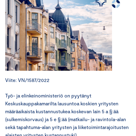
Viite: VN/1587/2022
Työ- ja elinkeinoministeriö on pyytänyt
Keskuskauppakamarilta lausuntoa koskien yritysten
määräaikaista kustannustukea koskevan lain 5 a §:ää
(sulkemiskorvaus) ja 5 e §:ää (matkailu- ja ravintola-alan
sekä tapahtuma-alan yritysten ja liiketoimintarajoitusten
alaisten yritysten kustannustuki).