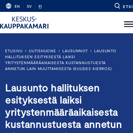
Skip
EN
SV
FI
ETSI
to
content
ETUSIVU
›
UUTISHUONE
›
LAUSUNNOT
›
LAUSUNTO
HALLITUKSEN ESITYKSESTÄ LAIKSI
YRITYSTENMÄÄRÄAIKAISESTA KUSTANNUSTUESTA
ANNETUN LAIN MUUTTAMISESTA (KUUDES KIERROS)
Lausunto hallituksen
esityksestä laiksi
yritystenmääräaikaisesta
kustannustuesta annetun