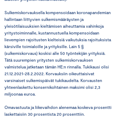
Sulkemiskorvauksella kompensoidaan koronapandemian
hallintaan liittyvien sulkemismääräysten ja
yleisötilaisuuksien kieltämisen aiheuttamia vahinkoja
yritystoiminnalle, kustannustuella kompensoidaan
lievempien rajoitusten kielteisiä vaikutuksia rajoituksista
kärsiville toimialoille ja yrityksille. Lain 5 §
(sulkemiskorvaus) koskisi alle 50 työntekijän yrityksiä.
Tätä suurempien yritysten sulkemiskorvauksen
valmistelua jatketaan tämän HE:n rinnalla. Tukikausi olisi
21.12.2021-28.2.2022. Korvauksiin oikeuttaisivat
varsinaiset sulkemispäivät tukikaudelta. Korvausten
yhteenlaskettu konsernikohtainen maksimi olisi 2,3
miljoonaa euroa.
Omavastuuta ja liikevaihdon alenemaa koskeva prosentti
laskettaisiin 30 prosentista 20 prosenttiin.