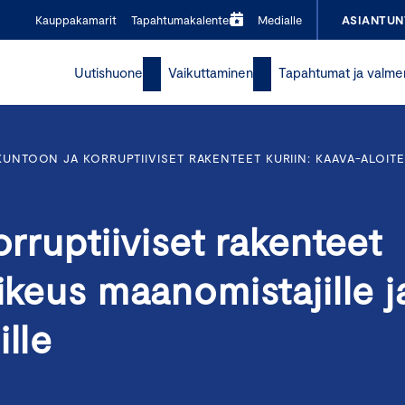
Kauppakamarit
Tapahtumakalenteri
Medialle
ASIANTUN
Uutishuone
Vaikuttaminen
Tapahtumat ja valme
 KUNTOON JA KORRUPTIIVISET RAKENTEET KURIIN: KAAVA-ALOI
orruptiiviset rakenteet
ikeus maanomistajille j
lle