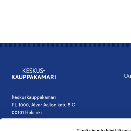
Uu
Keskuskauppakamari
PL 1000, Alvar Aallon katu 5 C
00101 Helsinki
09 4242 6200
Tämä sivusto käyttää eväs