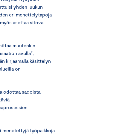
uuttuisi yhden luukun
den eri menettelytapoja
 myös asettaa sitova
voittaa muutenkin
saation avulla”,
n kirjaamalla käsittelyn
lueilla on
a odottaa sadoista
täviä
upaprosessien
si menetettyjä työpaikkoja