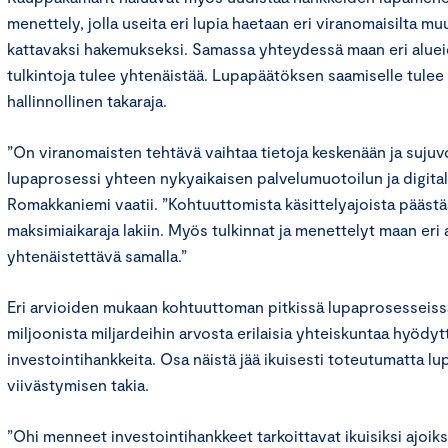
menettely, jolla useita eri lupia haetaan eri viranomaisilta m
kattavaksi hakemukseksi. Samassa yhteydessä maan eri aluei
tulkintoja tulee yhtenäistää. Lupapäätöksen saamiselle tulee
hallinnollinen takaraja.
”On viranomaisten tehtävä vaihtaa tietoja keskenään ja suju
lupaprosessi yhteen nykyaikaisen palvelumuotoilun ja digitali
Romakkaniemi vaatii. ”Kohtuuttomista käsittelyajoista päästää
maksimiaikaraja lakiin. Myös tulkinnat ja menettelyt maan eri a
yhtenäistettävä samalla.”
Eri arvioiden mukaan kohtuuttoman pitkissä lupaprosesseiss
miljoonista miljardeihin arvosta erilaisia yhteiskuntaa hyödyt
investointihankkeita. Osa näistä jää ikuisesti toteutumatta l
viivästymisen takia.
”Ohi menneet investointihankkeet tarkoittavat ikuisiksi ajoik