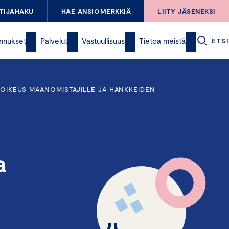
TIJAHAKU
HAE ANSIOMERKKIÄ
LIITY JÄSENEKSI
nnukset
Palvelut
Vastuullisuus
Tietoa meistä
ETSI
TEOIKEUS MAANOMISTAJILLE JA HANKKEIDEN
a