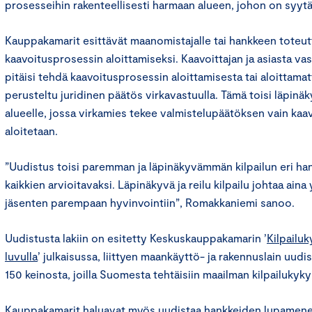
prosesseihin rakenteellisesti harmaan alueen, johon on syytä
Kauppakamarit esittävät maanomistajalle tai hankkeen toteutt
kaavoitusprosessin aloittamiseksi. Kaavoittajan ja asiasta v
pitäisi tehdä kaavoitusprosessin aloittamisesta tai aloittamat
perusteltu juridinen päätös virkavastuulla. Tämä toisi läpin
alueelle, jossa virkamies tekee valmistelupäätöksen vain kaav
aloitetaan.
”Uudistus toisi paremman ja läpinäkyvämmän kilpailun eri hank
kaikkien arvioitavaksi. Läpinäkyvä ja reilu kilpailu johtaa ain
jäsenten parempaan hyvinvointiin”, Romakkaniemi sanoo.
Uudistusta lakiin on esitetty Keskuskauppakamarin ’
Kilpailu
luvulla
’ julkaisussa, liittyen maankäyttö- ja rakennuslain uud
150 keinosta, joilla Suomesta tehtäisiin maailman kilpailukyky
Kauppakamarit haluavat myös uudistaa hankkeiden lupamenet