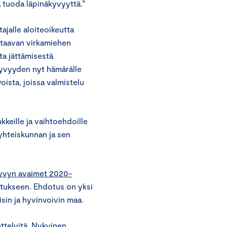
 tuoda läpinäkyvyyttä.”
ajalle aloiteoikeutta
astaavan virkamiehen
ta jättämisestä
äkyvyyden nyt hämärälle
oista, joissa valmistelu
keille ja vaihtoehdoille
a yhteiskunnan ja sen
kyvyn avaimet 2020-
istukseen. Ehdotus on yksi
isin ja hyvinvoivin maa.
telyitä. Nykyinen