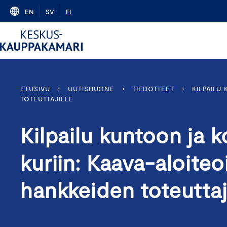
Skip
EN
SV
FI
to
content
ETUSIVU
›
UUTISHUONE
›
TIEDOTTEET
›
KILPAILU
TOTEUTTAJILLE
Kilpailu kuntoon ja k
kuriin: Kaava-aloiteo
hankkeiden toteuttaji