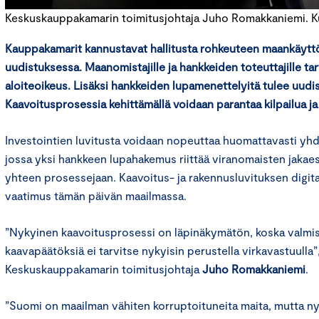
Keskuskauppakamarin toimitusjohtaja Juho Romakkaniemi. 
Kauppakamarit kannustavat hallitusta rohkeuteen maankäyttö
uudistuksessa. Maanomistajille ja hankkeiden toteuttajille ta
aloiteoikeus. Lisäksi hankkeiden lupamenettelyitä tulee uudis
Kaavoitusprosessia kehittämällä voidaan parantaa kilpailua ja
Investointien luvitusta voidaan nopeuttaa huomattavasti yhd
jossa yksi hankkeen lupahakemus riittää viranomaisten jakaes
yhteen prosessejaan. Kaavoitus- ja rakennusluvituksen digita
vaatimus tämän päivän maailmassa.
”Nykyinen kaavoitusprosessi on läpinäkymätön, koska valmi
kaavapäätöksiä ei tarvitse nykyisin perustella virkavastuulla
Keskuskauppakamarin toimitusjohtaja
Juho Romakkaniemi
.
”Suomi on maailman vähiten korruptoituneita maita, mutta ny