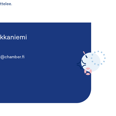
ttelee.
kkaniemi
i@chamber.fi