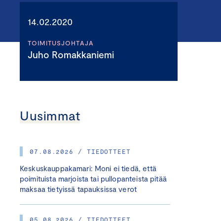
14.02.2020
TOIMITUSJOHTAJA
Juho Romakkaniemi
Uusimmat
07.08.2026 / TIEDOTTEET
Keskuskauppakamari: Moni ei tiedä, että
poimituista marjoista tai pullopanteista pitää
maksaa tietyissä tapauksissa verot
05.08.2026 / TIEDOTTEET