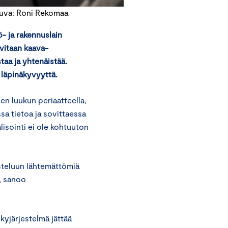
Kuva: Roni Rekomaa
- ja rakennuslain
rvitaan kaava-
taa ja yhtenäistää.
 läpinäkyvyyttä.
en luukun periaatteella,
sa tietoa ja sovittaessa
lisointi ei ole kohtuuton
steluun lähtemättömiä
”, sanoo
kyjärjestelmä jättää