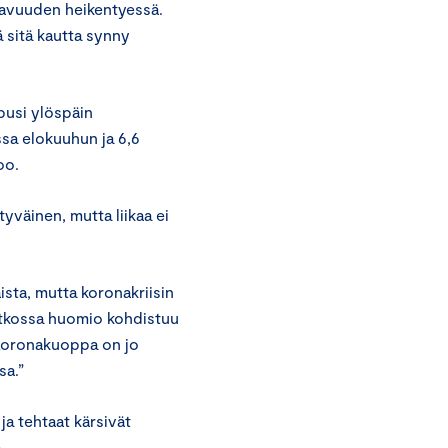
tavuuden heikentyessä.
kä sitä kautta synny
pusi ylöspäin
sa elokuuhun ja 6,6
oo.
yväinen, mutta liikaa ei
sta, mutta koronakriisin
atkossa huomio kohdistuu
. Koronakuoppa on jo
sa.”
ja tehtaat kärsivät
.