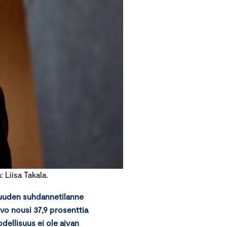
Liisa Takala.
isuuden suhdannetilanne
rvo nousi 37,9 prosenttia
dellisuus ei ole aivan