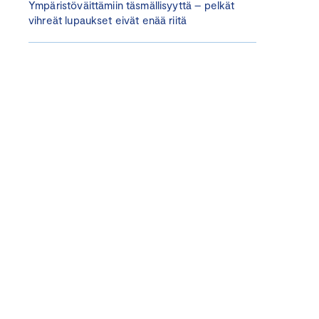
Ympäristöväittämiin täsmällisyyttä – pelkät
vihreät lupaukset eivät enää riitä