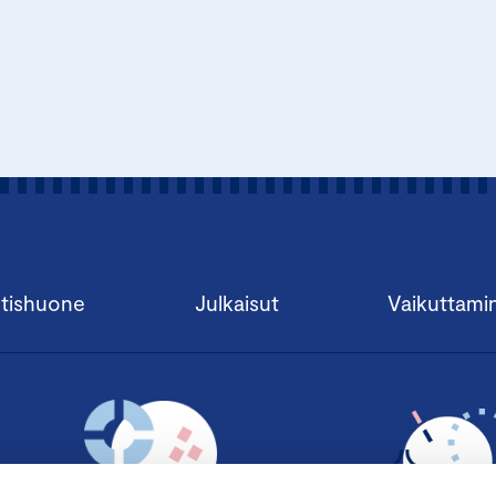
tishuone
Julkaisut
Vaikuttami