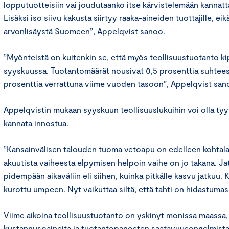
lopputuotteisiin vai joudutaanko itse kärvistelemään kannat
Lisäksi iso siivu kakusta siirtyy raaka-aineiden tuottajille, ei
arvonlisäystä Suomeen”, Appelqvist sanoo.
”Myönteistä on kuitenkin se, että myös teollisuustuotanto ki
syyskuussa. Tuotantomäärät nousivat 0,5 prosenttia suhtees
prosenttia verrattuna viime vuoden tasoon”, Appelqvist san
Appelqvistin mukaan syyskuun teollisuuslukuihin voi olla tyyt
kannata innostua.
”Kansainvälisen talouden tuoma vetoapu on edelleen kohtalai
akuutista vaiheesta elpymisen helpoin vaihe on jo takana. J
pidempään aikaväliin eli siihen, kuinka pitkälle kasvu jatkuu
kurottu umpeen. Nyt vaikuttaa siltä, että tahti on hidastumas
Viime aikoina teollisuustuotanto on yskinyt monissa maassa, 
kustannuspaineita ja tuotantopanosten saatavuusongelmista