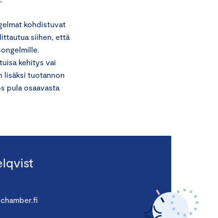
ngelmat kohdistuvat
ittautua siihen, että
ongelmille.
uisa kehitys vai
 lisäksi tuotannon
s pula osaavasta
lqvist
chamber.fi