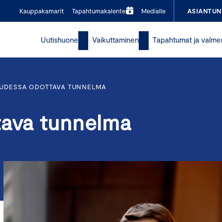
Kauppakamarit
Tapahtumakalenteri
Medialle
ASIANTUN
Uutishuone
Vaikuttaminen
Tapahtumat ja valme
UUDESSA ODOTTAVA TUNNELMA
tava tunnelma