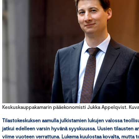
Keskuskauppakamarin pääekonomisti Jukka Appelqvist. Kuva: 
Tilastokeskuksen aamulla julkistamien lukujen valossa teoll
jatkui edelleen varsin hyvänä syyskuussa. Uusien tilausten a
viime vuoteen verrattuna. Lukema kuulostaa kovalta, mutta to