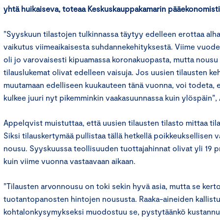
yhtä huikaiseva, toteaa Keskuskauppakamarin pääekonomisti
”Syyskuun tilastojen tulkinnassa täytyy edelleen erottaa alha
vaikutus viimeaikaisesta suhdannekehityksestä. Viime vuode
oli jo varovaisesti kipuamassa koronakuopasta, mutta nousu ol
tilauslukemat olivat edelleen vaisuja. Jos uusien tilausten ke
muutamaan edelliseen kuukauteen tänä vuonna, voi todeta, 
kulkee juuri nyt pikemminkin vaakasuunnassa kuin ylöspäin”,
Appelqvist muistuttaa, että uusien tilausten tilasto mittaa til
Siksi tilauskertymää pullistaa tällä hetkellä poikkeuksellisen v
nousu. Syyskuussa teollisuuden tuottajahinnat olivat yli 19 
kuin viime vuonna vastaavaan aikaan.
”Tilausten arvonnousu on toki sekin hyvä asia, mutta se kert
tuotantopanosten hintojen noususta. Raaka-aineiden kallistu
kohtalonkysymykseksi muodostuu se, pystytäänkö kustannu