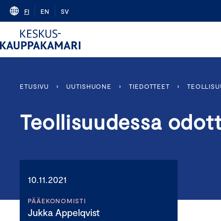
Skip
FI
EN
SV
to
content
ETUSIVU
›
UUTISHUONE
›
TIEDOTTEET
›
TEOLLIS
Teollisuudessa odot
10.11.2021
PÄÄEKONOMISTI
Jukka Appelqvist