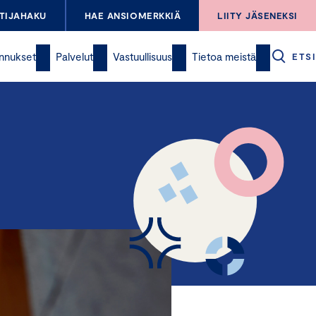
TIJAHAKU
HAE ANSIOMERKKIÄ
LIITY JÄSENEKSI
nnukset
Palvelut
Vastuullisuus
Tietoa meistä
ETSI