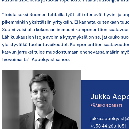
”Toistaiseksi Suomen tehtailla työt silti etenevät hyvin, ja o
pikemminkin yksittäisiin yrityksiin. Ei kannata kuitenkaan tuud
Suomi voisi olla kokonaan immuuni komponenttien saatavuus
Lähikuukausien isoja avoimia kysymyksiä on se, jatkuuko suot
yleistyvätkö tuotantovaikeudet. Komponenttien saatavuuden
kasvun jarruksi tulee muodostumaan enenevässä määrin myö
työvoimasta”, Appelqvist sanoo.
Jukka Appe
PÄÄEKONOMISTI
jukka.appelqvist@
+358 44 263 1051