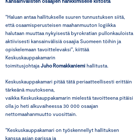
Kansainvälisten osaajien hankkimiselle kiitosta
”Haluan antaa hallitukselle suuren tunnustuksen siitä,
että osaamisperusteisen maahanmuuton logiikka
halutaan muuttaa nykyisestä byrokratian pullonkauloista
aktiivisesti kansainvälisiä osaajia Suomeen töihin ja
opiskelemaan tavoittelevaksi”, kiittää
Keskuskauppakamarin
toimitusjohtaja
Juho Romakkaniemi
hallitusta.
Keskuskauppakamari pitää tätä periaatteellisesti erittäin
tärkeänä muutoksena,
vaikka Keskuskauppakamarin mielestä tavoitteena pitäisi
olla jo heti alkuvaiheessa 30 000 osaajan
nettomaahanmuutto vuosittain.
”Keskuskauppakamari on työskennellyt hallituksen
kanssa asian parissa ja