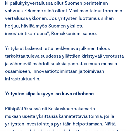
kilpailukykyvertailussa ollut Suomen perinteinen
vahvuus. Olemme siinä olleet Maailman talousfoorumin
vertailussa ykkönen. Jos yritysten luottamus siihen
horjuu, häviää myös Suomen yksi etu
investointikohteena”, Romakkaniemi sanoo.
Yritykset laskevat, että heikkenevä julkinen talous
tarkoittaa tulevaisuudessa yllättäen kiristyvää verotusta
ja väheneviä mahdollisuuksia panostaa muun muassa
osaamiseen, innovaatiotoimintaan ja toimivaan
infrastruktuuriin.
Yritysten kilpailuky
vyn iso kuva
ei kohene
Riihipäätöksessä oli Keskuskauppakamarin
mukaan useita yksittäisiä kannatettavia toimia, joilla
yritysten investointeja pyritään helpottamaan. Näitä