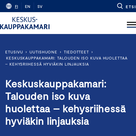
Skip
FI
EN
SV
ETSI
to
content
ETUSIVU
›
UUTISHUONE
›
TIEDOTTEET
›
KESKUSKAUPPAKAMARI: TALOUDEN ISO KUVA HUOLETTAA
– KEHYSRIIHESSÄ HYVIÄKIN LINJAUKSIA
Keskuskauppakamari:
Talouden iso kuva
huolettaa – kehysriihessä
hyviäkin linjauksia