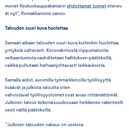
monet Keskuskauppakamarin
ehdottamat toimet
etenev
ät nyt”, Romakkaniemi sanoo.
Talouden suuri kuva huolettaa
Samaan aikaan talouden suuri kuva kuitenkin huolettaa
yrityksiä valtavasti. Koronakriisistä riippumatonta
velkaantumista vauhditetaan hallituksen päätöksillä,
vaikka puhutaan harhaanjohtavasti leikkauksista.
Samalla aidot, avoimilla työmarkkinoilla työllisyyttä
lisäävät ja julkista taloutta siten
vahvistavat työllisyystoimet ovat aivan riittämättömät.
Julkinen talous kokonaisuudessaan heikkenee rakenteelli
sesti näillä päätöksillä.
”Julkisen talouden vakaus on useissa