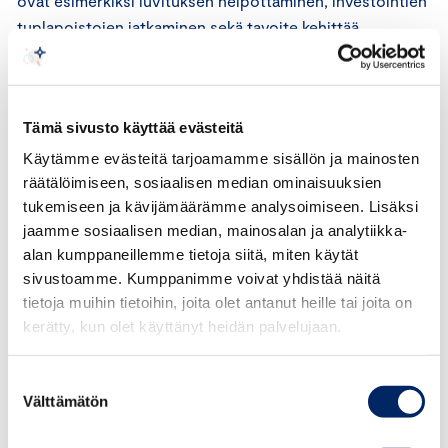
ovat esimerkiksi luvituksen helpottaminen, investointien
tuplapoistojen jatkaminen sekä tavoite kehittää
yhteisöveron rakennetta investointeihin
kannustavammaksi Viron mallin suuntaan. Tämän edut
kuitenkin ovat kiinni jatkotyöstä. Investointien tuoton
Tämä sivusto käyttää evästeitä
kokonaisveroaste ei saa kiristyä.
Käytämme evästeitä tarjoamamme sisällön ja mainosten
”Isossa kuvassa yritysten kilpailukyky ei kuitenkaan näillä
räätälöimiseen, sosiaalisen median ominaisuuksien
tukemiseen ja kävijämäärämme analysoimiseen. Lisäksi
päätöksillä parane. On huolestuttavaa, että teollisuuden
jaamme sosiaalisen median, mainosalan ja analytiikka-
kilpailukykyä suhteessa verrokkimaihin heikennetään
alan kumppaneillemme tietoja siitä, miten käytät
leikkaamalla sähköistämisen
sivustoamme. Kumppanimme voivat yhdistää näitä
tukea”, Romakkaniemi päättää.
tietoja muihin tietoihin, joita olet antanut heille tai joita on
kerätty, kun olet käyttänyt heidän palvelujaan.
Suostumuksen
Välttämätön
valinta