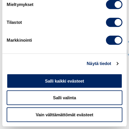
Mieltymykset
Tilastot
Markkinointi
Näytä tiedot
Juho Romakkaniemi
TOIMITUSJOHTAJA
Salli kaikki evästeet
juho.romakkaniemi@chamber.fi
+358 40 050 5269
Salli valinta
Vain välttämättömät evästeet