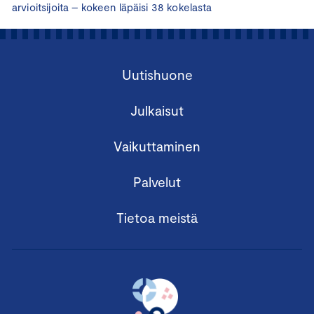
arvioitsijoita – kokeen läpäisi 38 kokelasta
Uutishuone
Julkaisut
Vaikuttaminen
Palvelut
Tietoa meistä